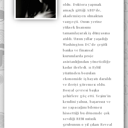
oldu. Doktora yapmak
amaçlı gittiği ABD’de,
akademisyen olmaktan
vazgeçti. Onun yerine
yüksek lisansını
tamamlayarak iş dünyasına
atıldı. Uzun yıllar yaşadığı
Washington DC’de çeşitli
banka ve finansal
kurumlarda proje
asistanlığından yöneticiliğe
kadar ilerledi. 11 Eylül
yüzünden bozulan
ekonomide iş hayatı daraldı
ve ileriyi göremez oldu.
Sosyal çevresi başka
şehirlere göç etti. Yeşim’in
kendini yalnız, başarısız ve
ne yapacağını bilemez
hissettiği bu dönemde çok
sevdiği REM müzik
grubunun o yıl çıkan Reveal