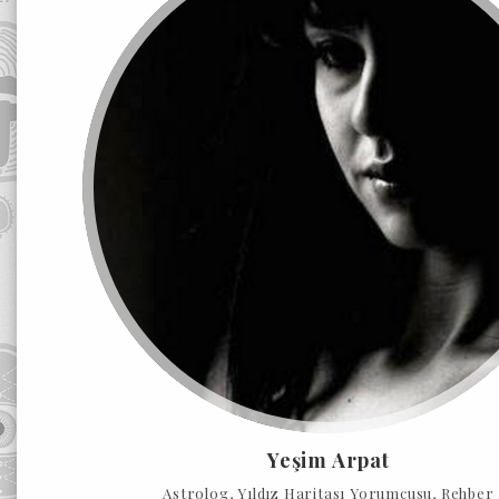
Yeşim Arpat
Astrolog, Yıldız Haritası Yorumcusu, Rehber