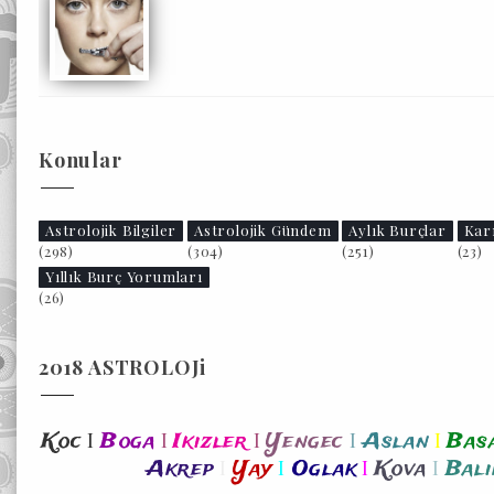
Konular
Astrolojik Bilgiler
Astrolojik Gündem
Aylık Burçlar
Kar
(298)
(304)
(251)
(23)
Yıllık Burç Yorumları
(26)
2018 ASTROLOJi
I
I
I
I
I
Koc
Boga
Ikizler
Yengec
Aslan
Bas
I
I
I
I
Akrep
Yay
Oglak
Kova
Bali