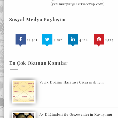
(yesimarpat@astrocevap.com)
Sosyal Medya Paylaşım
19,701
9,297
4,182
2,157
En Çok Okunan Konular
Vedik Doğum Haritası Çıkarmak İçin
Ay Düğümleri ile Gezegenlerin Kavuşumu