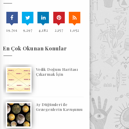
19,701
9,297
4,182
2,157
1,052
En Çok Okunan Konular
Vedik Doğum Haritası
Çıkarmak İçin
Ay Düğümleri ile
Gezegenlerin Kavuşumu