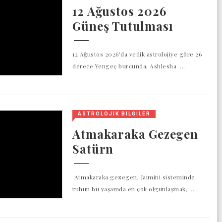
12 Ağustos 2026
Güneş Tutulması
12 Ağustos 2026'da vedik astrolojiye göre 26
derece Yengeç burcunda, Ashlesha ...
ASTROLOJIK BILGILER
Atmakaraka Gezegen
Satürn
Atmakaraka gezegen, Jaimini sisteminde
ruhun bu yaşamda en çok olgunlaşmak, ...