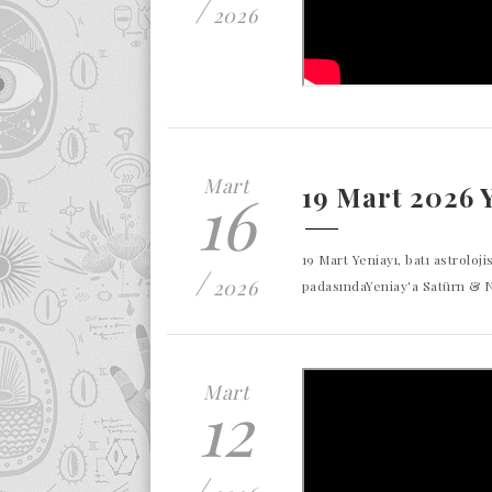
/
2026
Mart
16
19 Mart 2026 
19 Mart Yeniayı, batı astroloj
/
2026
padasındaYeniay'a Satürn & 
Mart
12
/