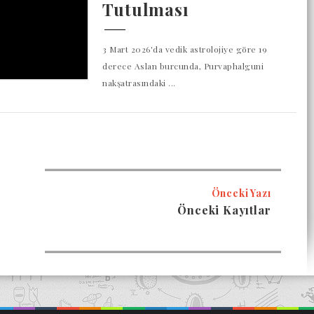
Tutulması
3 Mart 2026'da vedik astrolojiye göre 19
derece Aslan burcunda, Purvaphalguni
nakşatrasındaki ...
Önceki Yazı
Önceki Kayıtlar