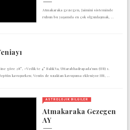
Atmakaraka gezegen, Jaimini sisteminde
ruhun bu yaşamda en çok olgunlaşmak, ...
Yeniayı
isine göre 28°, #Vedik te 4° Balık'ta, Uttarabhadrapada'nın (UB) 1.
Neptün kavuşurken; Venüs de uzaktan kavuşuma ekleniyor.UB, ...
ASTROLOJIK BILGILER
Atmakaraka Gezegen
AY