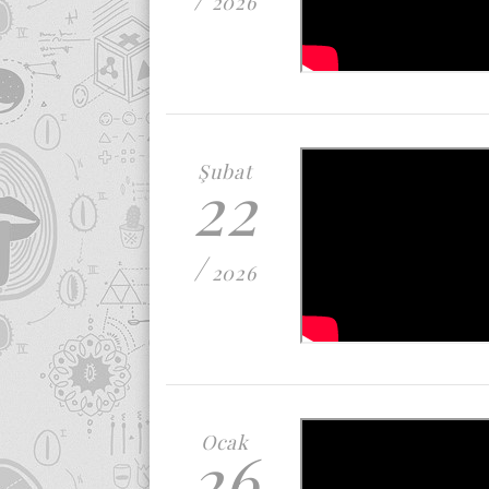
2026
Şubat
22
/
2026
Ocak
26