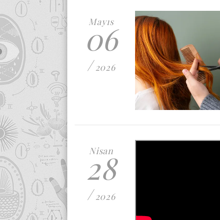
Mayıs
06
/
2026
Nisan
28
/
2026