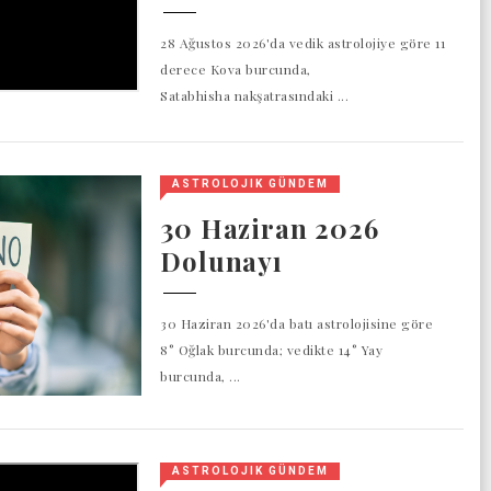
28 Ağustos 2026'da vedik astrolojiye göre 11
derece Kova burcunda,
Satabhisha nakşatrasındaki ...
ASTROLOJIK GÜNDEM
30 Haziran 2026
Dolunayı
30 Haziran 2026'da batı astrolojisine göre
8° Oğlak burcunda; vedikte 14° Yay
burcunda, ...
ASTROLOJIK GÜNDEM