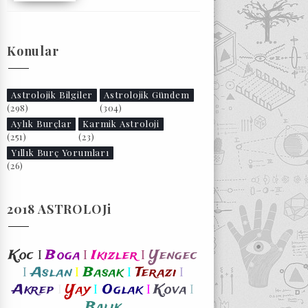
Konular
Astrolojik Bilgiler
Astrolojik Gündem
(298)
(304)
Aylık Burçlar
Karmik Astroloji
(251)
(23)
Yıllık Burç Yorumları
(26)
2018 ASTROLOJi
I
I
I
Koc
Boga
Ikizler
Yengec
I
I
I
I
Aslan
Basak
Terazi
I
I
I
I
Akrep
Yay
Oglak
Kova
Balik