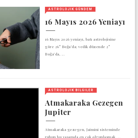
ASTROLOJIK GÜNDEM
16 Mayıs 2026 Yeniayı
16 Mayıs 2026 yeniayı, batı astrolojisine
göre 26° Boğa’da; vedik düzende 2°
Boğa’da, ...
ASTROLOJIK BILGILER
Atmakaraka Gezegen
Jupiter
Atmakaraka gezegen, Jaimini sisteminde
ruhun bu yaşamda en çok olgunlaşmak, ...