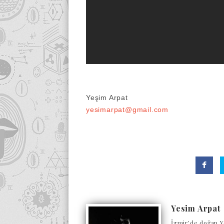
Yeşim Arpat
yesimarpat@gmail.com
Yesim Arpat
İzmir’de doğan Y