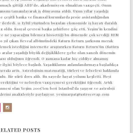
maçlı gittiği ABD’de, akademisyen olmaktan vazgeçti. Onun
ansını tamamlayarak iş dünyasına atıldı. Uzun yıllar yaşadığı
 çeşitli banka ve finansal kurumlarda proje asistanlığından
r ilerledi. 11 Eylül yüzünden bozulan ekonomide iş hayatı daraldı
z oldu. Sosyal çevresi başka şehirlere göç etti. Yeşim’in kendini
z ve ne yapacağını bilemez hissettiği bu dönemde çok sevdiği REM
 yıl çıkan Reveal albümündeki Saturn Return şarkısını merak
 demek istediğini internette araştırırken Saturn Return’ün (Satürn
 aralar yaşadığı büyük değişikliklere gebe olan sancılı dönemin
aması olduğunu öğrendi. O zamana kadar hiç ciddiye almamış
e ilgisi böylece başladı. Yaşadıklarını anlamlandırmaya başladıkça
merakı arttı. Astrolojinin matematiği, türleri ve felsefesi hakkında
udu. Bir sürü ders aldı. Bu sayede hayat yolunu keşfetti. Neyi
rektiğini ve nelerden vazgeçmesi gerektiğini öğrendi. Artık
 annesi olan Yeşim 2005’ten beri Istanbul’da yaşıyor ve astroloji
klerini analizleriyle paylaşıyor. yesimarpat@astrocevap.com
RELATED POSTS