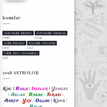
Konular
Astrolojik Bilgiler
Astrolojik Gündem
(298)
(304)
Aylık Burçlar
Karmik Astroloji
(251)
(23)
Yıllık Burç Yorumları
(26)
2018 ASTROLOJi
I
I
I
Koc
Boga
Ikizler
Yengec
I
I
I
I
Aslan
Basak
Terazi
I
I
I
I
Akrep
Yay
Oglak
Kova
Balik