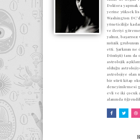
Doktora yapmak a
yerine yüksek lis
Washington DC’de
yöneticiliğe kada
ve ileriyi göreme
yalnız, başarısı
müzik grubunun o
etti. Şarkının ne
Dönüşü) tam da o
astrolojik açıkl
olduğu astrolojiy
astrolojiye olan 
bir sürü kitap ok
deneyimlemesi ge
evli ve iki çocuk
alanında öğrendi