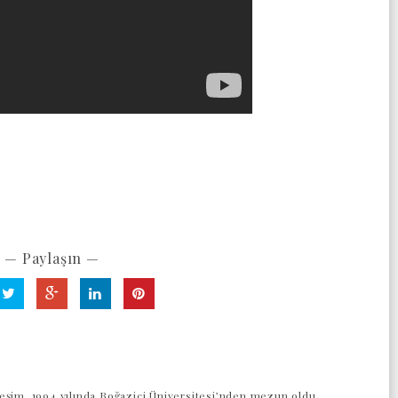
— Paylaşın —
eşim, 1994 yılında Boğaziçi Üniversitesi’nden mezun oldu.