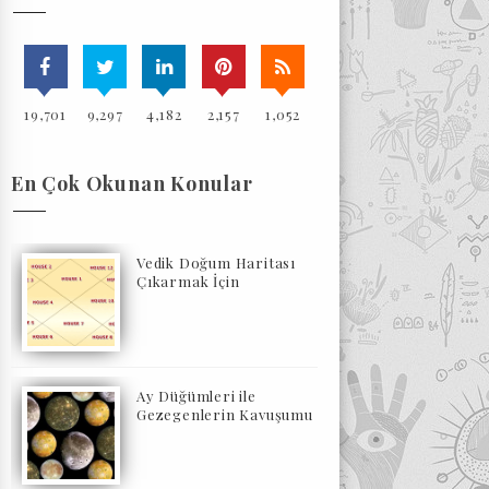
19,701
9,297
4,182
2,157
1,052
En Çok Okunan Konular
Vedik Doğum Haritası
Çıkarmak İçin
Ay Düğümleri ile
Gezegenlerin Kavuşumu