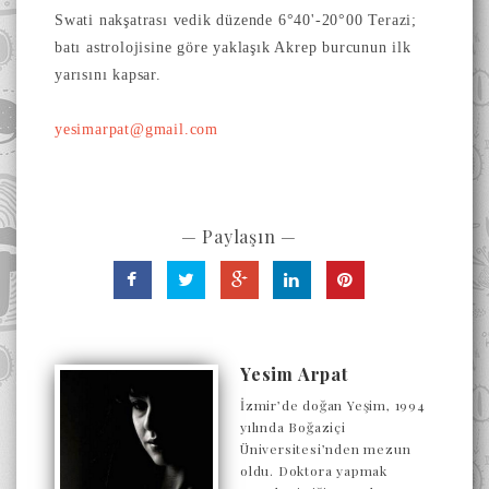
Swati nakşatrası vedik düzende 6°40'-20°00 Terazi;
batı astrolojisine göre yaklaşık Akrep burcunun ilk
yarısını kapsar.
yesimarpat@gmail.com
— Paylaşın —
Yesim Arpat
İzmir’de doğan Yeşim, 1994
yılında Boğaziçi
Üniversitesi’nden mezun
oldu. Doktora yapmak