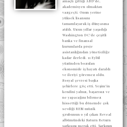
amaçlı gittiği ABD’de,
akademisyen olmaktan
vazgeçti. Onun yerine
yüksek lisansını
tamamlayarak iş dünyasına
atıldı. Uzun yıllar yaşadığı
Washington DC’de çeşitli
banka ve finansal
kurumlarda proje
asistanlığından yöneticiliğe
kadar ilerledi. 11 Eylül
yüzünden bozulan
ekonomide iş hayatı daraldı
ve ileriyi göremez oldu.
Sosyal çevresi başka
şehirlere göç etti. Yeşim’in
kendini yalnız, başarısız ve
ne yapacağını bilemez
hissettiği bu dönemde çok
sevdiği REM müzik
grubunun o yıl çıkan Reveal
albümündeki Saturn Return
şarkısını merak etti. Şarkının