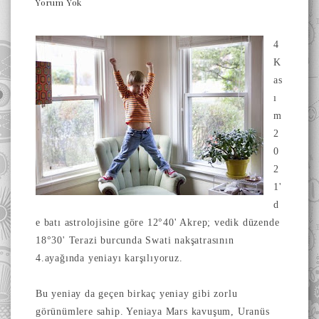
Yorum Yok
4
K
as
ı
m
2
0
2
1'
d
e batı astrolojisine göre 12°40' Akrep; vedik düzende
18°30' Terazi burcunda Swati nakşatrasının
4.ayağında yeniayı karşılıyoruz.
Bu yeniay da geçen birkaç yeniay gibi zorlu
görünümlere sahip. Yeniaya Mars kavuşum, Uranüs