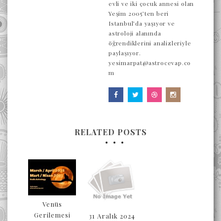
evli ve iki çocuk annesi olan
Yeşim 2005’ten beri
Istanbul’da yaşıyor ve
astroloji alanında
öğrendiklerini analizleriyle
paylaşıyor.
yesimarpat@astrocevap.co
m
RELATED POSTS
Venüs
Gerilemesi
31 Aralık 2024