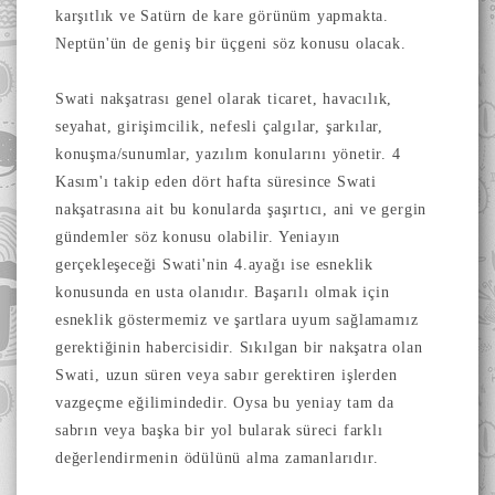
karşıtlık ve Satürn de kare görünüm yapmakta.
Neptün'ün de geniş bir üçgeni söz konusu olacak.
Swati nakşatrası genel olarak ticaret, havacılık,
seyahat, girişimcilik, nefesli çalgılar, şarkılar,
konuşma/sunumlar, yazılım konularını yönetir. 4
Kasım'ı takip eden dört hafta süresince Swati
nakşatrasına ait bu konularda şaşırtıcı, ani ve gergin
gündemler söz konusu olabilir. Yeniayın
gerçekleşeceği Swati'nin 4.ayağı ise esneklik
konusunda en usta olanıdır. Başarılı olmak için
esneklik göstermemiz ve şartlara uyum sağlamamız
gerektiğinin habercisidir. Sıkılgan bir nakşatra olan
Swati, uzun süren veya sabır gerektiren işlerden
vazgeçme eğilimindedir. Oysa bu yeniay tam da
sabrın veya başka bir yol bularak süreci farklı
değerlendirmenin ödülünü alma zamanlarıdır.