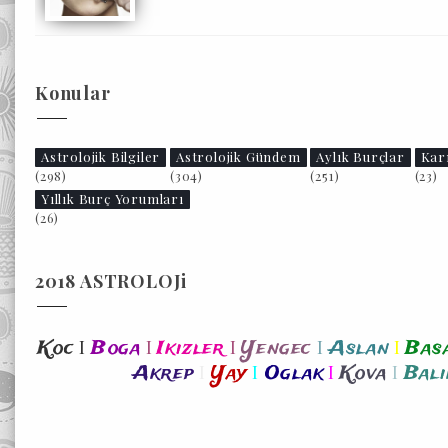
Konular
Astrolojik Bilgiler
Astrolojik Gündem
Aylık Burçlar
Kar
(298)
(304)
(251)
(23)
Yıllık Burç Yorumları
(26)
2018 ASTROLOJi
I
I
I
I
I
Koc
Boga
Ikizler
Yengec
Aslan
Bas
I
I
I
I
Akrep
Yay
Oglak
Kova
Bali