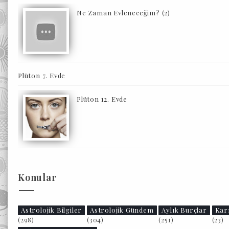
Ne Zaman Evleneceğim? (2)
Plüton 7. Evde
Plüton 12. Evde
Konular
Astrolojik Bilgiler
Astrolojik Gündem
Aylık Burçlar
Kar
(298)
(304)
(251)
(23)