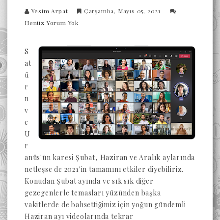
Yesim Arpat
Çarşamba, Mayıs 05, 2021
Henüz Yorum Yok
S
at
ü
r
n
v
e
U
r
anüs'ün karesi Şubat, Haziran ve Aralık aylarında
netleşse de 2021'in tamamını etkiler diyebiliriz.
Konudan Şubat ayında ve sık sık diğer
gezegenlerle temasları yüzünden başka
vakitlerde de bahsettiğimiz için yoğun gündemli
Haziran ayı videolarında tekrar