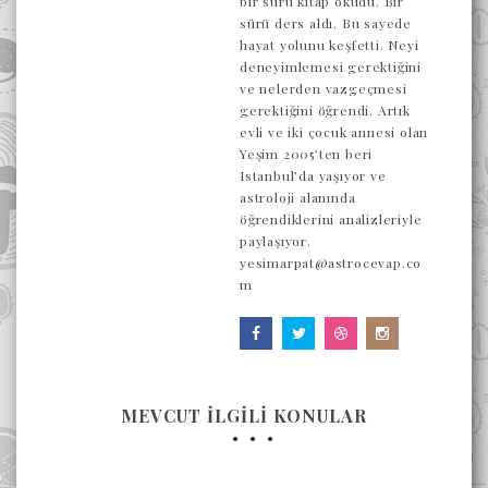
bir sürü kitap okudu. Bir
sürü ders aldı. Bu sayede
hayat yolunu keşfetti. Neyi
deneyimlemesi gerektiğini
ve nelerden vazgeçmesi
gerektiğini öğrendi. Artık
evli ve iki çocuk annesi olan
Yeşim 2005’ten beri
Istanbul’da yaşıyor ve
astroloji alanında
öğrendiklerini analizleriyle
paylaşıyor.
yesimarpat@astrocevap.co
m
MEVCUT İLGİLİ KONULAR