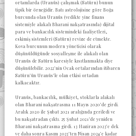
ortamlarda (Uranüs) çalışmak (Satürn) bunun
tipik bir örneğidir. Batı astrolojisine göre Boğa
burcunda olan Uranüs (vedikte yine finans
sistemiyle alakalı Bharani nakşatrasında) dijital
para ve bankacılık sistemindeki faaliyetleri,
eskimiş sistemleri (Satürn) revize de etmekte.
Kova burcunun modern yöneticisi olarak
düşünüldüğünde sosyalleşme ile alakalı olan
Uranüs de Satürn karesiyle kısıtlanmakta diye
düşünülebilir. 2022'nin Ocak ortalarından itibaren
Satürn'ün Uranüs'le olan etkisi ortadan
kalkacaktır.
Uranüs, bankacılık, mülkiyet, stoklarla alakalı
olan Bharani nakşatrasına 11 Mayıs 2020'de girdi.
Aralık 2020 ile Şubat 2021 aralığında geriledi ve
bu nakşatradan çıktı. 25 Şubat 2021'de yeniden
Bharani nakşatrasına girdi. 13 Haziran 2023'e dek
ve daha sonra Kasım 2023'ten Nisan 2024'e kadar