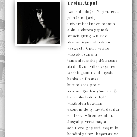
Yesim Arpat
İzmir’de doğan Yeşim, 1994
yılında Boğaziçi
Üniversitesi’nden mezun
oldu. Doktora yapmak
amaçlı gittiği ABD’de,
akademisyen olmaktan
vazgeçti. Onun yerine
yüksek lisansını
tamamlayarak iş dünyasına
atıldı. Uzun yıllar yaşadığı
Washington DC’de çeşitli
banka ve finansal
kurumlarda proje
asistanlığından yöneticiliğe
kadar ilerledi. 11 Eylül
yüzünden bozulan
ekonomide iş hayatı daraldı
ve ileriyi göremez oldu.
Sosyal çevresi başka
şehirlere göç etti. Yeşim’in
kendini yalnız, başarısız ve