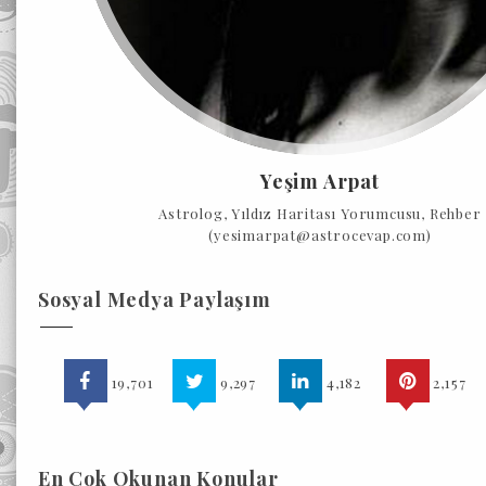
Yeşim Arpat
Astrolog, Yıldız Haritası Yorumcusu, Rehber
(yesimarpat@astrocevap.com)
Sosyal Medya Paylaşım
19,701
9,297
4,182
2,157
En Çok Okunan Konular