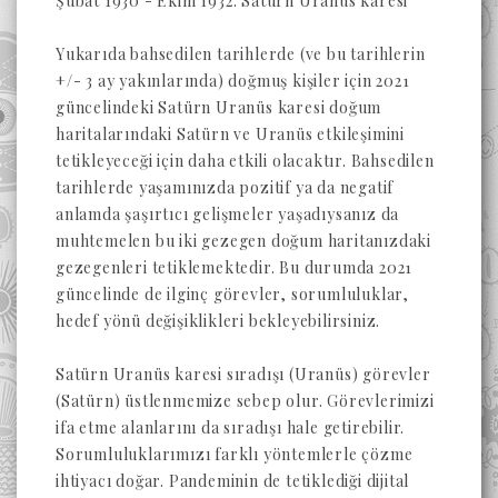
Şubat 1930 - Ekim 1932: Satürn Uranüs karesi
Yukarıda bahsedilen tarihlerde (ve bu tarihlerin
+/- 3 ay yakınlarında) doğmuş kişiler için 2021
güncelindeki Satürn Uranüs karesi doğum
haritalarındaki Satürn ve Uranüs etkileşimini
tetikleyeceği için daha etkili olacaktır. Bahsedilen
tarihlerde yaşamınızda pozitif ya da negatif
anlamda şaşırtıcı gelişmeler yaşadıysanız da
muhtemelen bu iki gezegen doğum haritanızdaki
gezegenleri tetiklemektedir. Bu durumda 2021
güncelinde de ilginç görevler, sorumluluklar,
hedef yönü değişiklikleri bekleyebilirsiniz.
Satürn Uranüs karesi sıradışı (Uranüs) görevler
(Satürn) üstlenmemize sebep olur. Görevlerimizi
ifa etme alanlarını da sıradışı hale getirebilir.
Sorumluluklarımızı farklı yöntemlerle çözme
ihtiyacı doğar. Pandeminin de tetiklediği dijital