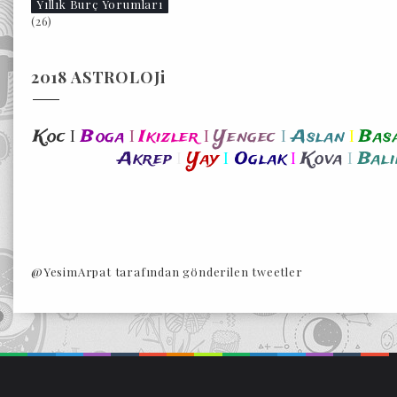
Yıllık Burç Yorumları
(26)
2018 ASTROLOJi
I
I
I
I
I
Koc
Boga
Ikizler
Yengec
Aslan
Bas
I
I
I
I
Akrep
Yay
Oglak
Kova
Bali
@YesimArpat tarafından gönderilen tweetler