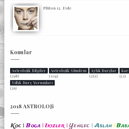
Plüton 12. Evde
Konular
Astrolojik Bilgiler
Astrolojik Gündem
Aylık Burçlar
Kar
(298)
(304)
(251)
(23)
Yıllık Burç Yorumları
(26)
2018 ASTROLOJi
I
I
I
I
I
Koc
Boga
Ikizler
Yengec
Aslan
Bas