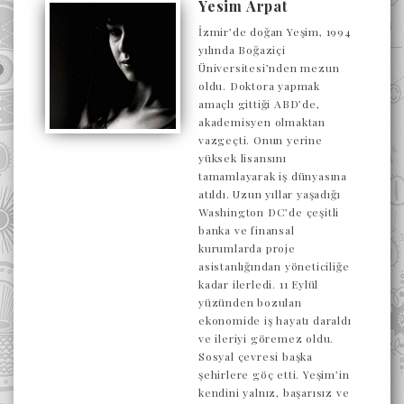
Yesim Arpat
İzmir’de doğan Yeşim, 1994
yılında Boğaziçi
Üniversitesi’nden mezun
oldu. Doktora yapmak
amaçlı gittiği ABD’de,
akademisyen olmaktan
vazgeçti. Onun yerine
yüksek lisansını
tamamlayarak iş dünyasına
atıldı. Uzun yıllar yaşadığı
Washington DC’de çeşitli
banka ve finansal
kurumlarda proje
asistanlığından yöneticiliğe
kadar ilerledi. 11 Eylül
yüzünden bozulan
ekonomide iş hayatı daraldı
ve ileriyi göremez oldu.
Sosyal çevresi başka
şehirlere göç etti. Yeşim’in
kendini yalnız, başarısız ve