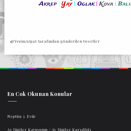
I
I
I
I
Akrep
Yay
Oglak
Kova
Bali
@YesimArpat tarafından gönderilen tweetler
En Cok Okunan Konular
Neptün 3. Evde
Ay Jüpiter Kavuşumu / Ay Jüpiter Karşıtlığı