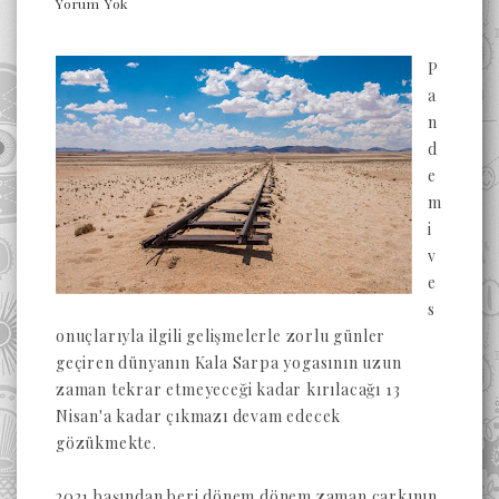
Yorum Yok
P
a
n
d
e
m
i
v
e
s
onuçlarıyla ilgili gelişmelerle zorlu günler
geçiren dünyanın Kala Sarpa yogasının uzun
zaman tekrar etmeyeceği kadar kırılacağı 13
Nisan'a kadar çıkmazı devam edecek
gözükmekte.
2021 başından beri dönem dönem zaman çarkının