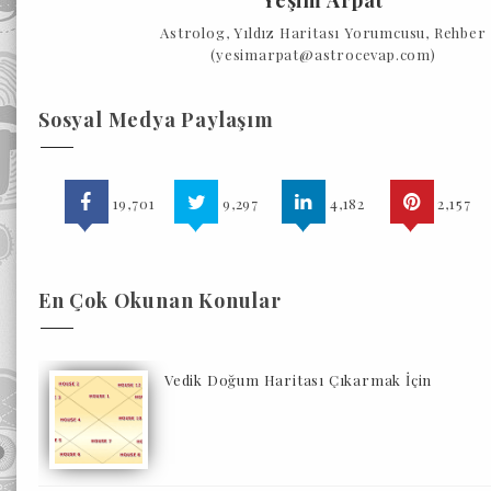
Yeşim Arpat
Astrolog, Yıldız Haritası Yorumcusu, Rehber
(yesimarpat@astrocevap.com)
Sosyal Medya Paylaşım
19,701
9,297
4,182
2,157
En Çok Okunan Konular
Vedik Doğum Haritası Çıkarmak İçin