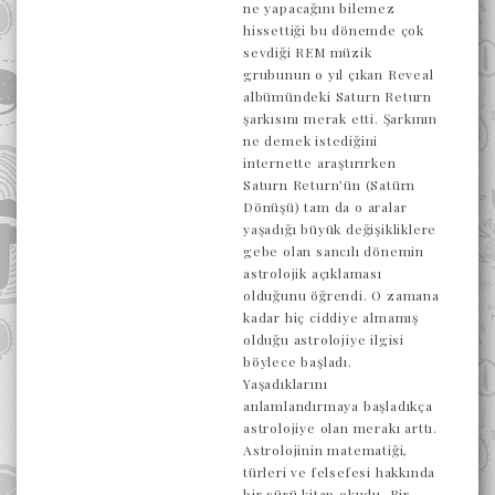
ne yapacağını bilemez
hissettiği bu dönemde çok
sevdiği REM müzik
grubunun o yıl çıkan Reveal
albümündeki Saturn Return
şarkısını merak etti. Şarkının
ne demek istediğini
internette araştırırken
Saturn Return’ün (Satürn
Dönüşü) tam da o aralar
yaşadığı büyük değişikliklere
gebe olan sancılı dönemin
astrolojik açıklaması
olduğunu öğrendi. O zamana
kadar hiç ciddiye almamış
olduğu astrolojiye ilgisi
böylece başladı.
Yaşadıklarını
anlamlandırmaya başladıkça
astrolojiye olan merakı arttı.
Astrolojinin matematiği,
türleri ve felsefesi hakkında
bir sürü kitap okudu. Bir