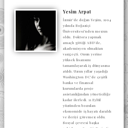
Yesim Arpat
İzmir’de doğan Yeşim, 1994
yılında Boğaziçi
Üniversitesi’nden mezun
oldu. Doktora yapmak
amaçlı gittiği ABD’de,
akademisyen olmaktan
vazgeçti. Onun yerine
yüksek lisansını
tamamlayarak iş dünyasına
atıldı. Uzun yıllar yaşadığı
Washington DC’de çeşitli
banka ve finansal
kurumlarda proje
asistanlığından yöneticiliğe
kadar ilerledi. 11 Eylül
yüzünden bozulan
ekonomide iş hayatı daraldı
ve ileriyi göremez oldu.
Sosyal çevresi başka