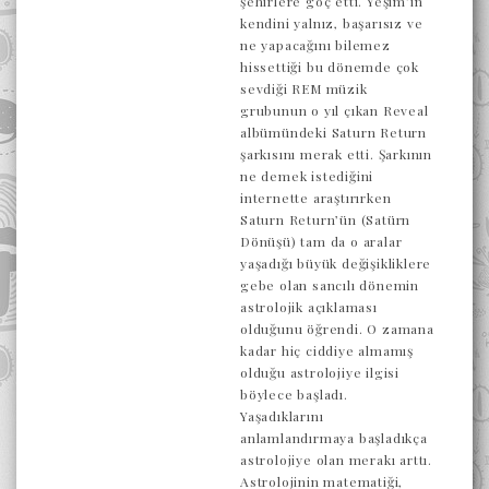
şehirlere göç etti. Yeşim’in
kendini yalnız, başarısız ve
ne yapacağını bilemez
hissettiği bu dönemde çok
sevdiği REM müzik
grubunun o yıl çıkan Reveal
albümündeki Saturn Return
şarkısını merak etti. Şarkının
ne demek istediğini
internette araştırırken
Saturn Return’ün (Satürn
Dönüşü) tam da o aralar
yaşadığı büyük değişikliklere
gebe olan sancılı dönemin
astrolojik açıklaması
olduğunu öğrendi. O zamana
kadar hiç ciddiye almamış
olduğu astrolojiye ilgisi
böylece başladı.
Yaşadıklarını
anlamlandırmaya başladıkça
astrolojiye olan merakı arttı.
Astrolojinin matematiği,