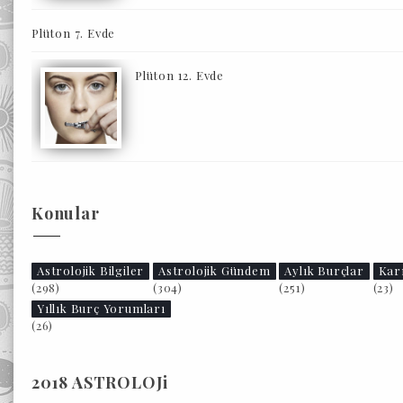
Plüton 7. Evde
Plüton 12. Evde
Konular
Astrolojik Bilgiler
Astrolojik Gündem
Aylık Burçlar
Kar
(298)
(304)
(251)
(23)
Yıllık Burç Yorumları
(26)
2018 ASTROLOJi