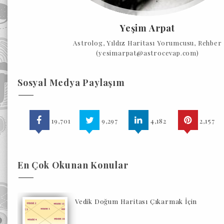
Yeşim Arpat
Astrolog, Yıldız Haritası Yorumcusu, Rehber
(yesimarpat@astrocevap.com)
Sosyal Medya Paylaşım
19,701
9,297
4,182
2,157
En Çok Okunan Konular
Vedik Doğum Haritası Çıkarmak İçin