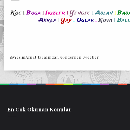
I
I
I
I
I
Koc
Boga
Ikizler
Yengec
Aslan
Bas
I
I
I
I
Akrep
Yay
Oglak
Kova
Bali
@YesimArpat tarafından gönderilen tweetler
En Cok Okunan Konular