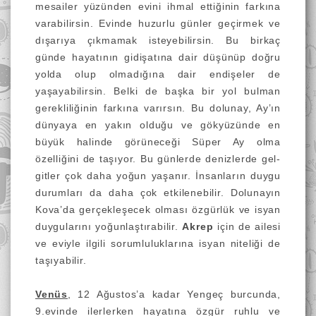
mesailer yüzünden evini ihmal ettiğinin farkına
varabilirsin. Evinde huzurlu günler geçirmek ve
dışarıya çıkmamak isteyebilirsin. Bu birkaç
günde hayatının gidişatına dair düşünüp doğru
yolda olup olmadığına dair endişeler de
yaşayabilirsin. Belki de başka bir yol bulman
gerekliliğinin farkına varırsın. Bu dolunay, Ay’ın
dünyaya en yakın olduğu ve gökyüzünde en
büyük halinde görüneceği Süper Ay olma
özelliğini de taşıyor. Bu günlerde denizlerde gel-
gitler çok daha yoğun yaşanır. İnsanların duygu
durumları da daha çok etkilenebilir. Dolunayın
Kova’da gerçekleşecek olması özgürlük ve isyan
duygularını yoğunlaştırabilir.
Akrep
için de ailesi
ve eviyle ilgili sorumluluklarına isyan niteliği de
taşıyabilir.
Venüs
, 12 Ağustos’a kadar Yengeç burcunda,
9.evinde ilerlerken hayatına özgür ruhlu ve