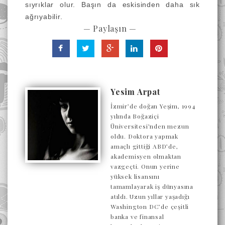
sıyrıklar olur. Başın da eskisinden daha sık
ağrıyabilir.
— Paylaşın —
Yesim Arpat
İzmir’de doğan Yeşim, 1994
yılında Boğaziçi
Üniversitesi’nden mezun
oldu. Doktora yapmak
amaçlı gittiği ABD’de,
akademisyen olmaktan
vazgeçti. Onun yerine
yüksek lisansını
tamamlayarak iş dünyasına
atıldı. Uzun yıllar yaşadığı
Washington DC’de çeşitli
banka ve finansal