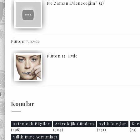
Ne Zaman Evleneceğim? (2)
Plüton 7. Evde
Plüton 12. Evde
Konular
Astrolojik Bilgiler
Astrolojik Gündem
Aylık Burçlar
Kar
(298)
(304)
(251)
(23)
Yıllık Burç Yorumları