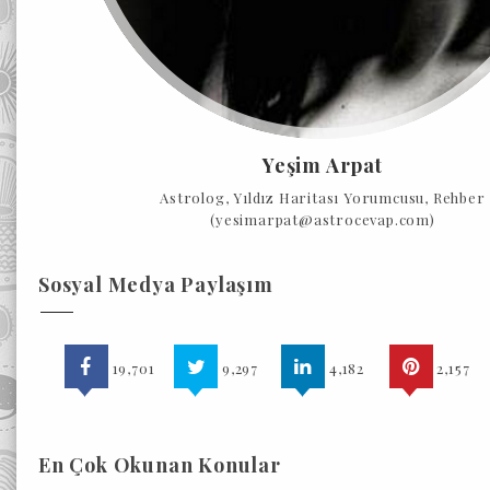
Yeşim Arpat
Astrolog, Yıldız Haritası Yorumcusu, Rehber
(yesimarpat@astrocevap.com)
Sosyal Medya Paylaşım
19,701
9,297
4,182
2,157
En Çok Okunan Konular