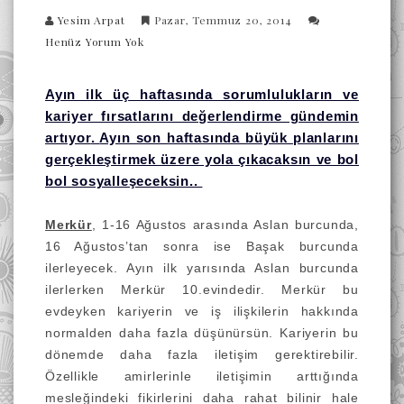
Yesim Arpat
Pazar, Temmuz 20, 2014
Henüz Yorum Yok
Ayın ilk üç haftasında sorumlulukların ve
kariyer fırsatlarını değerlendirme gündemin
artıyor
.
Ayın son haftasında büyük planlarını
gerçekleştirmek üzere yola çıkacaksın ve bol
bol sosyalleşeceksin..
Merkür
, 1-16 Ağustos arasında Aslan burcunda,
16 Ağustos’tan sonra ise Başak burcunda
ilerleyecek. Ayın ilk yarısında Aslan burcunda
ilerlerken Merkür 10.evindedir. Merkür bu
evdeyken kariyerin ve iş ilişkilerin hakkında
normalden daha fazla düşünürsün. Kariyerin bu
dönemde daha fazla iletişim gerektirebilir.
Özellikle amirlerinle iletişimin arttığında
mesleğindeki fikirlerini daha rahat bilinir hale