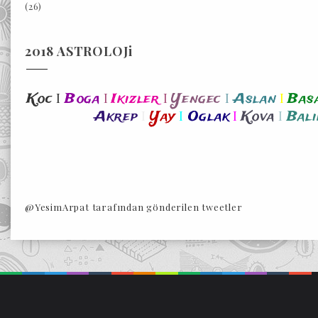
(26)
2018 ASTROLOJi
I
I
I
I
I
Koc
Boga
Ikizler
Yengec
Aslan
Bas
I
I
I
I
Akrep
Yay
Oglak
Kova
Bali
@YesimArpat tarafından gönderilen tweetler