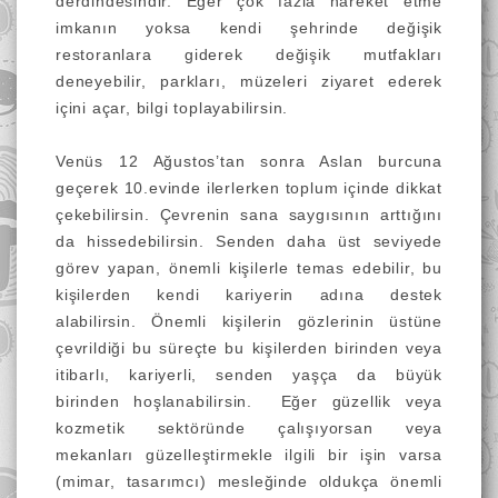
derdindesindir. Eğer çok fazla hareket etme
imkanın yoksa kendi şehrinde değişik
restoranlara giderek değişik mutfakları
deneyebilir, parkları, müzeleri ziyaret ederek
içini açar, bilgi toplayabilirsin.
Venüs 12 Ağustos’tan sonra Aslan burcuna
geçerek 10.evinde ilerlerken toplum içinde dikkat
çekebilirsin. Çevrenin sana saygısının arttığını
da hissedebilirsin. Senden daha üst seviyede
görev yapan, önemli kişilerle temas edebilir, bu
kişilerden kendi kariyerin adına destek
alabilirsin. Önemli kişilerin gözlerinin üstüne
çevrildiği bu süreçte bu kişilerden birinden veya
itibarlı, kariyerli, senden yaşça da büyük
birinden hoşlanabilirsin. Eğer güzellik veya
kozmetik sektöründe çalışıyorsan veya
mekanları güzelleştirmekle ilgili bir işin varsa
(mimar, tasarımcı) mesleğinde oldukça önemli