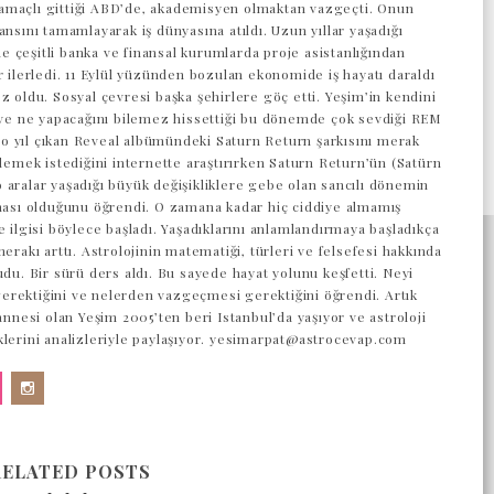
maçlı gittiği ABD’de, akademisyen olmaktan vazgeçti. Onun
ansını tamamlayarak iş dünyasına atıldı. Uzun yıllar yaşadığı
 çeşitli banka ve finansal kurumlarda proje asistanlığından
r ilerledi. 11 Eylül yüzünden bozulan ekonomide iş hayatı daraldı
z oldu. Sosyal çevresi başka şehirlere göç etti. Yeşim’in kendini
z ve ne yapacağını bilemez hissettiği bu dönemde çok sevdiği REM
 yıl çıkan Reveal albümündeki Saturn Return şarkısını merak
 demek istediğini internette araştırırken Saturn Return’ün (Satürn
 aralar yaşadığı büyük değişikliklere gebe olan sancılı dönemin
aması olduğunu öğrendi. O zamana kadar hiç ciddiye almamış
e ilgisi böylece başladı. Yaşadıklarını anlamlandırmaya başladıkça
merakı arttı. Astrolojinin matematiği, türleri ve felsefesi hakkında
udu. Bir sürü ders aldı. Bu sayede hayat yolunu keşfetti. Neyi
rektiğini ve nelerden vazgeçmesi gerektiğini öğrendi. Artık
 annesi olan Yeşim 2005’ten beri Istanbul’da yaşıyor ve astroloji
klerini analizleriyle paylaşıyor. yesimarpat@astrocevap.com
RELATED POSTS