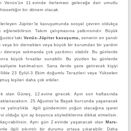
un Venüs’ün 11.evinde ilerlemesi geleceğe dair umutlu
 hissettiğin bir dönem olacak.
ilerleyen Jüpiter’le kavuşumunda sosyal çevren oldukça
k eğlenebilirsin. Takım çalışmasına yatkınsındır. Büyük
Ağustos'taki
Venüs-Jüpiter kavuşumu,
senenin en şanslı
n veya bir dernekten veya büyük bir kurumdan bir yardım
ını devreye sokmanda çok yardımcı olabilir. Bu günlerde
sonra büyük fırsatlar sunabilir. Bu yüzden bu günlerde
aaliyete katılmalısın. Sana ilerde şans getirecek kişiyi
likle 23 Eylül-3 Ekim doğumlu Terazileri veya Yükselen
muş kişileri daha çok etkiler.
k olan Güneş, 12.evine girecek. Ayın son haftasında
odaklanacaksın. 25 Ağustos’ta Başak burcunda yaşanacak
e yalnızlıkla ilgili gündeminin yoğun olacağına işaret
 evi olduğu için ay boyunca söylediklerine dikkat etmelisin.
kaçırabilirsin.
Aynı gün 2.evinde yaşanacak olan
Mars-
nle ilgili sıkıntılı bir durumu ortaya çıkarabilir. Daha