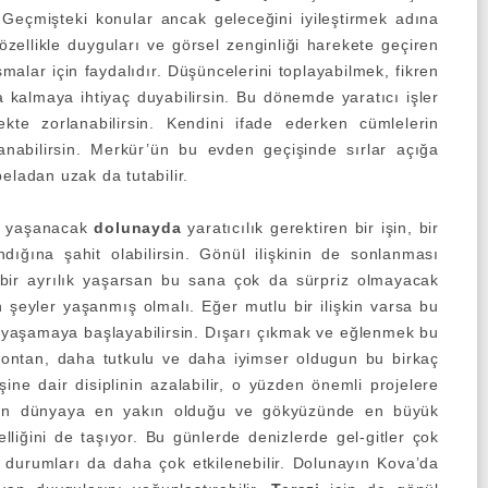
 Geçmişteki konular ancak geleceğini iyileştirmek adına
özellikle duyguları ve görsel zenginliği harekete geçiren
ışmalar için faydalıdır. Düşüncelerini toplayabilmek, fikren
 kalmaya ihtiyaç duyabilirsin. Bu dönemde yaratıcı işler
ekte zorlanabilirsin. Kendini ifade ederken cümlelerin
llanabilirsin. Merkür’ün bu evden geçişinde sırlar açığa
eladan uzak da tutabilir.
e yaşanacak
dolunayda
yaratıcılık gerektiren bir işin, bir
ığına şahit olabilirsin. Gönül ilişkinin de sonlanması
ir ayrılık yaşarsan bu sana çok da sürpriz olmayacak
 şeyler yaşanmış olmalı. Eğer mutlu bir ilişkin varsa bu
r yaşamaya başlayabilirsin. Dışarı çıkmak ve eğlenmek bu
spontan, daha tutkulu ve daha iyimser oldugun bu birkaç
şine dair disiplinin azalabilir, o yüzden önemli projelere
y’ın dünyaya en yakın olduğu ve gökyüzünde en büyük
liğini de taşıyor. Bu günlerde denizlerde gel-gitler çok
 durumları da daha çok etkilenebilir. Dolunayın Kova’da