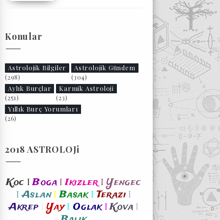
Konular
Astrolojik Bilgiler
Astrolojik Gündem
(298)
(304)
Aylık Burçlar
Karmik Astroloji
(251)
(23)
Yıllık Burç Yorumları
(26)
2018 ASTROLOJi
I
I
I
Koc
Boga
Ikizler
Yengec
I
I
I
I
Aslan
Basak
Terazi
I
I
I
I
Akrep
Yay
Oglak
Kova
Balik