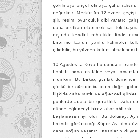
çekilmeye engel olmaya çalışmalısın.
değerlidir. Merkür’ün 12.evden geçişi 
şiir, resim, oyunculuk gibi yaratıcı çal
daha üretken olabilmek için tek başına
dışında kendini rahatlıkla ifade etm
birbirine karışır, yanlış kelimeler ku
çıkabilir, bu yüzden ketum olmak seni b
10 Ağustos’ta Kova burcunda 5.evind
hobinin sona erdiğine veya tamamland
mümkün. Bu birkaç günlük dönemde b
çünkü bir süredir bu sona doğru giden
ilişkide daha mutlu ve eğlenceli günle
günlerde adeta bir gereklilik. Daha 
günde eğlenceyi biraz abartabilirsin. İ
başlamasan iyi olur. Bu dolunay, A
halinde görüneceği Süper Ay olma özel
daha yoğun yaşanır. İnsanların duygu