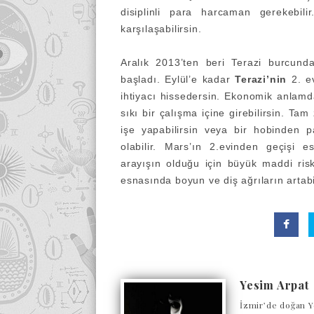
disiplinli para harcaman gerekebil
karşılaşabilirsin.
Aralık 2013’ten beri Terazi burcun
başladı. Eylül’e kadar
Terazi’nin
2. e
ihtiyacı hissedersin. Ekonomik anlam
sıkı bir çalışma içine girebilirsin. Tam
işe yapabilirsin veya bir hobinden p
olabilir. Mars’ın 2.evinden geçişi e
arayışın olduğu için büyük maddi ris
esnasında boyun ve diş ağrıların artabil
Yesim Arpat
İzmir’de doğan Y