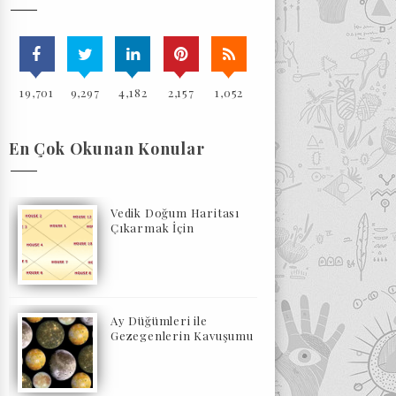
19,701
9,297
4,182
2,157
1,052
En Çok Okunan Konular
Vedik Doğum Haritası
Çıkarmak İçin
Ay Düğümleri ile
Gezegenlerin Kavuşumu