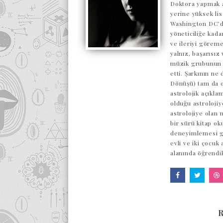
Doktora yapmak a
yerine yüksek lis
Washington DC’de
yöneticiliğe kada
ve ileriyi göreme
yalnız, başarısı
müzik grubunun o
etti. Şarkının ne
Dönüşü) tam da o
astrolojik açıkl
olduğu astrolojiy
astrolojiye olan 
bir sürü kitap ok
deneyimlemesi ge
evli ve iki çocuk
alanında öğrendi