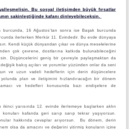
yalleşmelisin
. Bu sosyal iletişimden büyük fırsatlar
amın sakinleştiğinde kafanı dinleyebileceksin.
n burcunda, 16 Ağustos’tan sonra ise Başak burcunda
burcunda ilerlerken Merkür 11. Evindedir. Bu evde dünyaya
rsın. Kendi küçük dünyandan çıkar ve dünya meselelerine
endinden çok çevrene, dostlarına katkıda bulunabileceğini
lirsin. Düşüncelerini geniş bir çevreyle paylaşmaktan da
n değişik bakış açıları ve yorumlar yüzünden onlar da seni
ğun ve uzun vadeli hedeflerin için derin düşüncelere
yolunda plan ve iletişimini hızlandıracağın bir dönem
amacı ve hedefleri konusunda bazı endişelere de
 ikinci yarısında 12. evinde ilerlemeye başlarken aklın
ş konuları kafanda geri sarıp sarıp tekrar yaşıyorsun.
konular hakkında cevaplar arıyorsun. Bu dönem, derin
nem olsa da amacını ve değerini yitirmiş konuların içine