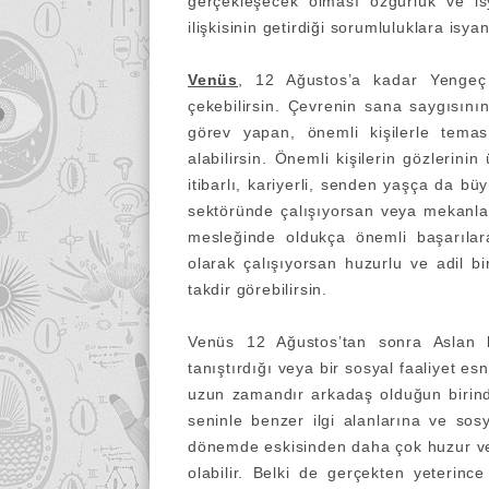
gerçekleşecek olması özgürlük ve isy
ilişkisinin getirdiği sorumluluklara isyan 
Venüs
, 12 Ağustos’a kadar Yengeç 
çekebilirsin. Çevrenin sana saygısını
görev yapan, önemli kişilerle temas
alabilirsin. Önemli kişilerin gözlerini
itibarlı, kariyerli, senden yaşça da bü
sektöründe çalışıyorsan veya mekanları 
mesleğinde oldukça önemli başarılar
olarak çalışıyorsan huzurlu ve adil b
takdir görebilirsin.
Venüs 12 Ağustos’tan sonra Aslan b
tanıştırdığı veya bir sosyal faaliyet es
uzun zamandır arkadaş olduğun birin
seninle benzer ilgi alanlarına ve sos
dönemde eskisinden daha çok huzur ve s
olabilir. Belki de gerçekten yeterince