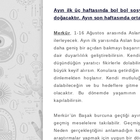
Ayın ilk üç haftasında bol bol sos
doğacaktır
. Ayın son haftasında ort
Merkür
, 1-16 Ağustos arasında Asla
ilerleyecek. Ayın ilk yarısında Aslan 
daha geniş bir açıdan bakmayı başarı
dair duyarlılılık geliştirebilirsin. K
düşündüğün yaratıcı fikirlerle dolabi
büyük keyif alırsın. Konulara getirdiği
dinlemekten hoşlanır. Kendi mutlulu
dalabileceğin ve bu hedeflere gitme 
olacaktır. Bu dönemde yaşamının 
kapılabilirsin.
Merkür’ün Başak burcuna geçtiği ayın
geçmiş meselelere takılabilir. Geçmi
Neden gerçekleştiğini anlamadığın 
araştırmalar yapmak için uygun bir dö