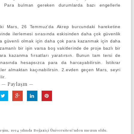
ir. Para bulman gereken durumlarda bazı engellerle
daki Mars, 26 Temmuz’da
Akrep burcundaki hareketine
vinde
ilerlemesi sırasında eskisinden daha çok güvenlik
da güvenli olmak için daha çok para kazanmak için daha
 zamanlı bir işin varsa boş vakitlerinde de proje bazlı bir
ara kazanma fırsatları yaratırsın. Bunun tam tersi de
snasında hesapsızca para da harcayabilirsin. İstikrar
kler almaktan kaçınabilirsin. 2.evden geçen Mars, seyri
ir.
— Paylaşın —
eşim, 1994 yılında Boğaziçi Üniversitesi’nden mezun oldu.