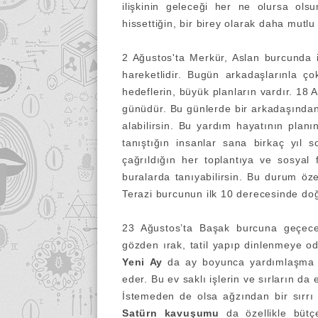
ilişkinin geleceği her ne olursa ols
hissettiğin, bir birey olarak daha mutlu
2 Ağustos'ta Merkür, Aslan burcunda 
hareketlidir. Bugün arkadaşlarınla ço
hedeflerin, büyük planların vardır. 18 
günüdür. Bu günlerde bir arkadaşında
alabilirsin. Bu yardım hayatının plan
tanıştığın insanlar sana birkaç yıl 
çağrıldığın her toplantıya ve sosyal f
buralarda tanıyabilirsin.
Bu durum özel
Terazi burcunun ilk 10 derecesinde doğ
23 Ağustos’ta Başak burcuna geçece
gözden ırak, tatil yapıp dinlenmeye 
Yeni Ay
da
ay boyunca yardımlaşma v
eder. Bu ev saklı işlerin ve sırların da
İstemeden de olsa ağzından bir sırrı 
Satürn kavuşumu
da özellikle bütçe