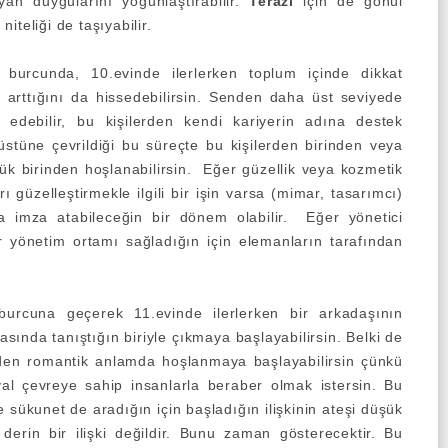
an duygularını yoğunlaştırabilir.
Terazi
için de gönül
niteliği de taşıyabilir.
burcunda, 10.evinde ilerlerken toplum içinde dikkat
n arttığını da hissedebilirsin. Senden daha üst seviyede
 edebilir, bu kişilerden kendi kariyerin adına destek
n üstüne çevrildiği bu süreçte bu kişilerden birinden veya
yük birinden hoşlanabilirsin. Eğer güzellik veya kozmetik
güzelleştirmekle ilgili bir işin varsa (mimar, tasarımcı)
a imza atabileceğin bir dönem olabilir. Eğer yönetici
ir yönetim ortamı sağladığın için elemanların tarafından
urcuna geçerek 11.evinde ilerlerken bir arkadaşının
nasında tanıştığın biriyle çıkmaya başlayabilirsin. Belki de
den romantik anlamda hoşlanmaya başlayabilirsin çünkü
yal çevreye sahip insanlarla beraber olmak istersin. Bu
ükunet de aradığın için başladığın ilişkinin ateşi düşük
 derin bir ilişki değildir. Bunu zaman gösterecektir. Bu