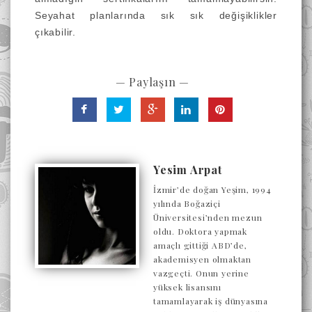
Seyahat planlarında sık sık değişiklikler
çıkabilir.
— Paylaşın —
Yesim Arpat
İzmir’de doğan Yeşim, 1994
yılında Boğaziçi
Üniversitesi’nden mezun
oldu. Doktora yapmak
amaçlı gittiği ABD’de,
akademisyen olmaktan
vazgeçti. Onun yerine
yüksek lisansını
tamamlayarak iş dünyasına