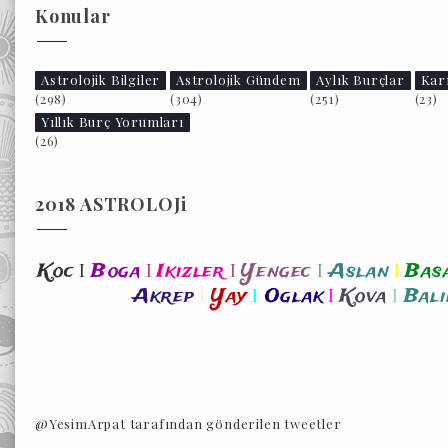
Konular
Astrolojik Bilgiler
Astrolojik Gündem
Aylık Burçlar
Kar
(298)
(304)
(251)
(23)
Yıllık Burç Yorumları
(26)
2018 ASTROLOJi
I
I
I
I
I
Koc
Boga
Ikizler
Yengec
Aslan
Bas
I
I
I
I
Akrep
Yay
Oglak
Kova
Bali
@YesimArpat tarafından gönderilen tweetler