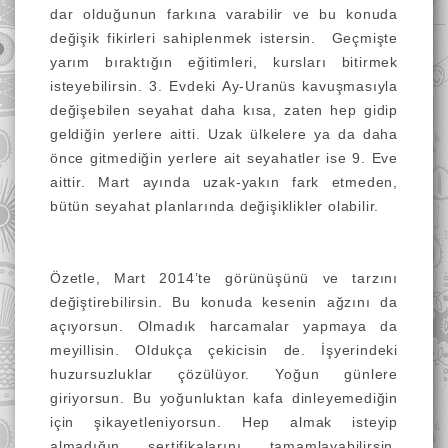
dar olduğunun farkına varabilir ve bu konuda
değişik fikirleri sahiplenmek istersin. Geçmişte
yarım bıraktığın eğitimleri, kursları bitirmek
isteyebilirsin. 3. Evdeki Ay-Uranüs kavuşmasıyla
değişebilen seyahat daha kısa, zaten hep gidip
geldiğin yerlere aitti. Uzak ülkelere ya da daha
önce gitmediğin yerlere ait seyahatler ise 9. Eve
aittir. Mart ayında uzak-yakın fark etmeden,
bütün seyahat planlarında değişiklikler olabilir.
Özetle, Mart 2014’te görünüşünü ve tarzını
değiştirebilirsin. Bu konuda kesenin ağzını da
açıyorsun. Olmadık harcamalar yapmaya da
meyillisin. Oldukça çekicisin de. İşyerindeki
huzursuzluklar çözülüyor. Yoğun günlere
giriyorsun. Bu yoğunluktan kafa dinleyemediğin
için şikayetleniyorsun. Hep almak isteyip
almadığın sertifikalarını tamamlayabilirsin.