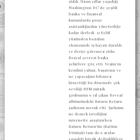
atıldı. Uzun yıllar yaşadığı
Washington DC’de çeşitli
banka ve finansal
kurumlarda proje
asistanlığından yöneticiliğe
kadar ilerledi. 11 Eylül
yüzünden bozulan
ekonomide iş hayatı daraldı
ve ileriyi göremez oldu.
Sosyal çevresi başka
şehirlere göç etti. Yeşim’in
kendini yalnız, başarısız ve
ne yapacağını bilemez
hissettiği bu dönemde çok
sevdiği REM müzik
grubunun o yıl çıkan Reveal
albümündeki Saturn Return
şarkısını merak etti. Şarkının
ne demek istediğini
internette araştırırken
Saturn Return’ün (Satürn
Dönüşü) tam da o aralar
yaşadığı büyük değişikliklere