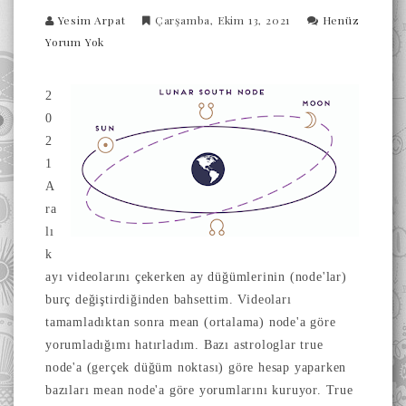
Yesim Arpat
Çarşamba, Ekim 13, 2021
Henüz
Yorum Yok
2
0
2
1
A
ra
lı
k
ayı videolarını çekerken ay düğümlerinin (node'lar)
burç değiştirdiğinden bahsettim. Videoları
tamamladıktan sonra mean (ortalama) node'a göre
yorumladığımı hatırladım. Bazı astrologlar true
node'a (gerçek düğüm noktası) göre hesap yaparken
bazıları mean node'a göre yorumlarını kuruyor.
True