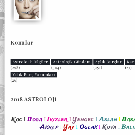
Konular
Astrolojik Bilgiler
Astrolojik Gündem
Aylık Burçlar
Kar
(298)
(304)
(251)
(23)
Yıllık Burç Yorumları
(26)
2018 ASTROLOJi
I
I
I
I
I
Koc
Boga
Ikizler
Yengec
Aslan
Bas
I
I
I
I
Akrep
Yay
Oglak
Kova
Bali