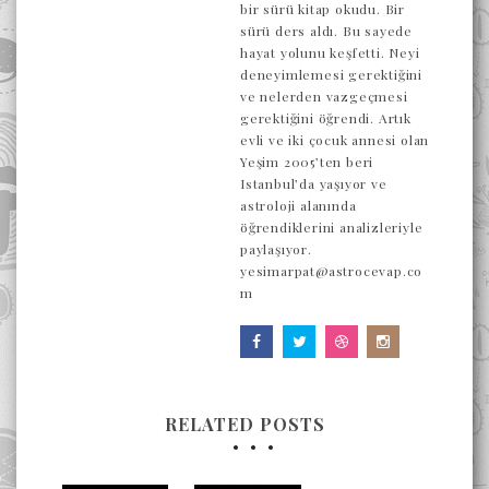
bir sürü kitap okudu. Bir
sürü ders aldı. Bu sayede
hayat yolunu keşfetti. Neyi
deneyimlemesi gerektiğini
ve nelerden vazgeçmesi
gerektiğini öğrendi. Artık
evli ve iki çocuk annesi olan
Yeşim 2005’ten beri
Istanbul’da yaşıyor ve
astroloji alanında
öğrendiklerini analizleriyle
paylaşıyor.
yesimarpat@astrocevap.co
m
RELATED POSTS