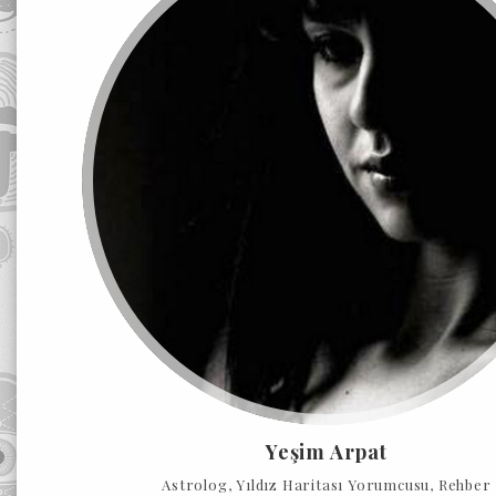
Yeşim Arpat
Astrolog, Yıldız Haritası Yorumcusu, Rehber