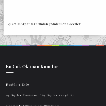
@YesimArpat tarafından gönderilen tweetler
En Cok Okunan Konular
Neptün 3. Evde
Ay Jüpiter Kavuşumu / Ay Jüpiter Karşıtlığı
Sinastride Güneş ve Ay Düğümleri