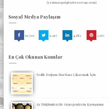
(yesimarpat@astrocevap.com)
Sosyal Medya Paylaşım
19,701
9,297
4,182
2,157
En Çok Okunan Konular
Vedik Doğum Haritası Çıkarmak İçin
Ay Düğümleri ile Gezegenlerin Kavuşumu