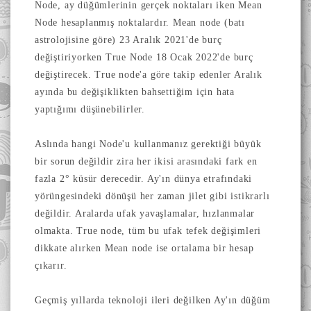
Node, ay düğümlerinin gerçek noktaları iken Mean
Node hesaplanmış noktalardır. Mean node (batı
astrolojisine göre) 23 Aralık 2021'de burç
değiştiriyorken True Node 18 Ocak 2022'de burç
değiştirecek. True node'a göre takip edenler Aralık
ayında bu değişiklikten bahsettiğim için hata
yaptığımı düşünebilirler.
Aslında hangi Node'u kullanmanız gerektiği büyük
bir sorun değildir zira her ikisi arasındaki fark en
fazla 2
° küsür derecedir. Ay'ın dünya etrafındaki
yörüngesindeki dönüşü her zaman jilet gibi istikrarlı
değildir. Aralarda ufak yavaşlamalar, hızlanmalar
olmakta. True node, tüm bu ufak tefek değişimleri
dikkate alırken Mean node ise ortalama bir hesap
çıkarır.
Geçmiş yıllarda teknoloji ileri değilken Ay'ın düğüm