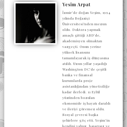
Yesim Arpat
İzmir’de doğan Yeşim, 1994
yılında Boğaziçi
Üniversitesi’nden mezun
oldu. Doktora yapmak
amaçlı gittiği ABD’de,
akademisyen olmaktan
vazgeçti. Onun yerine
yüksek lisansını
tamamlayarak iş dünyasına
atıldı. Uzun yıllar yaşadığı
Washington DC’de çeşitli
banka ve finansal
kurumlarda proje
asistanlığından yöneticiliğe
kadar ilerledi. 11 Eylül
yüzünden bozulan
ekonomide iş hayatı daraldı
ve ileriyi göremez oldu.
Sosyal çevresi başka
şehirlere göç etti. Yeşim’in
kendini yalnız, başarısız ve