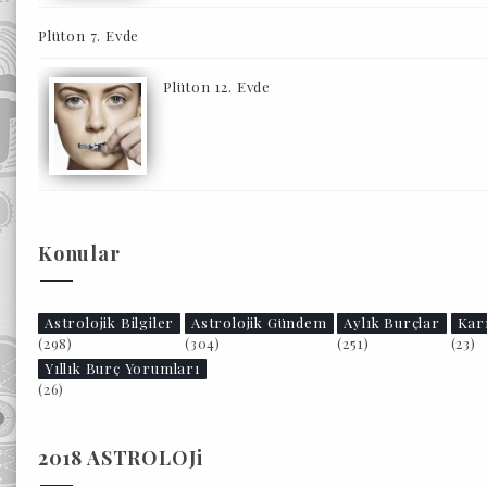
Plüton 7. Evde
Plüton 12. Evde
Konular
Astrolojik Bilgiler
Astrolojik Gündem
Aylık Burçlar
Kar
(298)
(304)
(251)
(23)
Yıllık Burç Yorumları
(26)
2018 ASTROLOJi