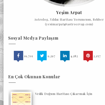
Yeşim Arpat
Astrolog, Yıldız Haritası Yorumcusu, Rehber
(yesimarpat@astrocevap.com)
Sosyal Medya Paylaşım
19,701
9,297
4,182
2,157
En Çok Okunan Konular
Vedik Doğum Haritası Çıkarmak İçin