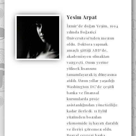
Yesim Arpat
İzmir’de doğan Yeşim, 1994
yılında Boğaziçi
Üniversitesi’nden mezun
oldu. Doktora yapmak
amaçlı gittiği ABD’de,
akademisyen olmaktan
vazgeçti. Onun yerine
yüksek lisansını
tamamlayarak iş dünyasına
atıldı. Uzun yıllar yaşadığı
Washington DC’de çeşitli
banka ve finansal
kurumlarda proje
asistanlığından yöneticiliğe
kadar ilerledi. 11 Eylül
yüzünden bozulan
ekonomide iş hayatı daraldı
ve ileriyi göremez oldu.
Sosyal çevresi başka