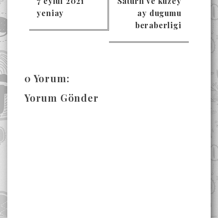
7 eylul 2021
Saturn ve kuzey
yeniay
ay dugumu
beraberligi
0 Yorum:
Yorum Gönder