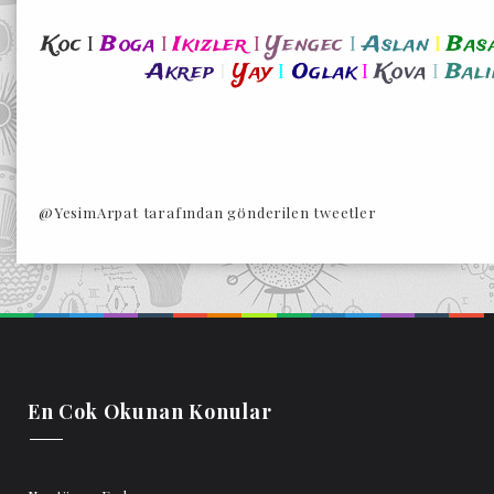
I
I
I
I
I
Koc
Boga
Ikizler
Yengec
Aslan
Bas
I
I
I
I
Akrep
Yay
Oglak
Kova
Bali
@YesimArpat tarafından gönderilen tweetler
En Cok Okunan Konular