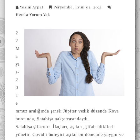
Yesim Arpat
Perşembe, Eylül 02, 2021
Henüz Yorum Yok
2
2
M
a
yı
s-
2
0
T
e
mmuz aralığında şanslı Jüpiter vedik düzende Kova
burcunda, Satabişa nakşatrasındaydı.
Satabişa şifacıdır. İlaçları, aşıları, şifalı bitkileri
yönetir. Covid'i önleyici aşılar bu dönemde yaygın ve