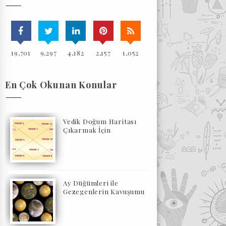
19,701
9,297
4,182
2,157
1,052
En Çok Okunan Konular
Vedik Doğum Haritası
Çıkarmak İçin
Ay Düğümleri ile
Gezegenlerin Kavuşumu