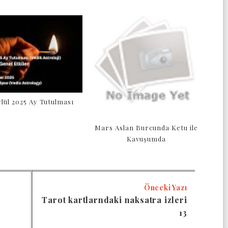
ylül 2025 Ay Tutulması
Mars Aslan Burcunda Ketu ile
Kavuşumda
Önceki Yazı
a
Tarot kartlarndaki naksatra izleri
13