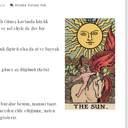
021
Henüz Yorum Yok
alı Güneş kartında küçük
e sol eliyle de dev bir
uk figürü olsa da at ve bayrak
, güney ay düğümü (Ketu)
 buralar benim, manası taşır.
nceden elde ettiğimiz, zaten
 gösterir.