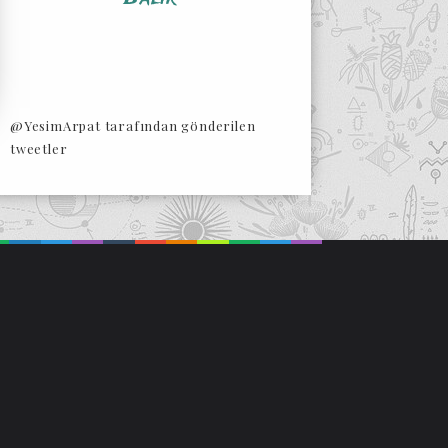
@YesimArpat tarafından gönderilen
tweetler