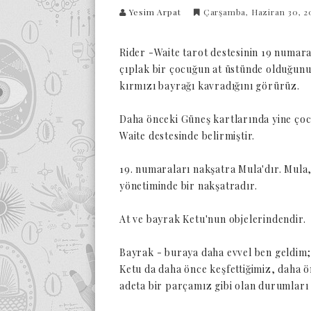
Yesim Arpat
Çarşamba, Haziran 30, 2
Rider -Waite tarot destesinin 19 numar
çıplak bir çocuğun at üstünde olduğunu v
kırmızı bayrağı kavradığını görürüz.
Daha önceki Güneş kartlarında yine çoc
Waite destesinde belirmiştir.
19. numaraları nakşatra Mula'dır. Mula
yönetiminde bir nakşatradır.
At ve bayrak Ketu'nun objelerindendir.
Bayrak - buraya daha evvel ben geldim;
Ketu da daha önce keşfettiğimiz, daha ö
adeta bir parçamız gibi olan durumları