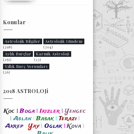
Konular
Astrolojik Bilgiler
Astrolojik Gündem
(298)
(304)
Aylık Burçlar
Karmik Astroloji
(251)
(23)
Yıllık Burç Yorumları
(26)
2018 ASTROLOJi
I
I
I
Koc
Boga
Ikizler
Yengec
I
I
I
I
Aslan
Basak
Terazi
I
I
I
I
Akrep
Yay
Oglak
Kova
Balik