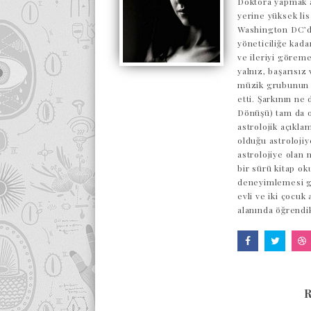
Doktora yapmak a
yerine yüksek lis
Washington DC’de
yöneticiliğe kada
ve ileriyi göreme
yalnız, başarısı
müzik grubunun o
etti. Şarkının ne
Dönüşü) tam da o
astrolojik açıkl
olduğu astrolojiy
astrolojiye olan 
bir sürü kitap ok
deneyimlemesi ge
evli ve iki çocuk
alanında öğrendi