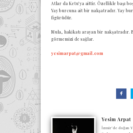
Atlar da Ketu'ya aittir. Özellikle başı b
Yay burcuna ait bir nakşatradır. Yay bu
figürüdür.
Mula, hakikatı arayan bir nakşatradır. 
görmemizi de sağlar.
yesimarpat@gmail.com
Yesim Arpat
İzmir’de doğan Y