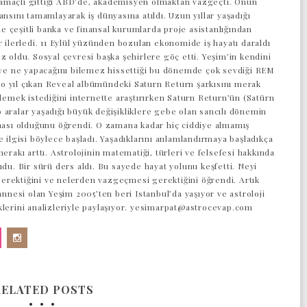
maçlı gittiği ABD’de, akademisyen olmaktan vazgeçti. Onun
ansını tamamlayarak iş dünyasına atıldı. Uzun yıllar yaşadığı
 çeşitli banka ve finansal kurumlarda proje asistanlığından
r ilerledi. 11 Eylül yüzünden bozulan ekonomide iş hayatı daraldı
z oldu. Sosyal çevresi başka şehirlere göç etti. Yeşim’in kendini
z ve ne yapacağını bilemez hissettiği bu dönemde çok sevdiği REM
 yıl çıkan Reveal albümündeki Saturn Return şarkısını merak
 demek istediğini internette araştırırken Saturn Return’ün (Satürn
 aralar yaşadığı büyük değişikliklere gebe olan sancılı dönemin
aması olduğunu öğrendi. O zamana kadar hiç ciddiye almamış
e ilgisi böylece başladı. Yaşadıklarını anlamlandırmaya başladıkça
merakı arttı. Astrolojinin matematiği, türleri ve felsefesi hakkında
udu. Bir sürü ders aldı. Bu sayede hayat yolunu keşfetti. Neyi
rektiğini ve nelerden vazgeçmesi gerektiğini öğrendi. Artık
 annesi olan Yeşim 2005’ten beri Istanbul’da yaşıyor ve astroloji
klerini analizleriyle paylaşıyor. yesimarpat@astrocevap.com
RELATED POSTS