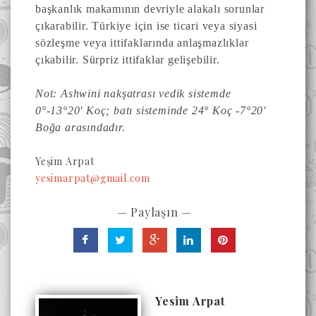
başkanlık makamının devriyle alakalı sorunlar
çıkarabilir. Türkiye için ise ticari veya siyasi
sözleşme veya ittifaklarında anlaşmazlıklar
çıkabilir. Sürpriz ittifaklar gelişebilir.
Not: Ashwini nakşatrası vedik sistemde
0°-13°20' Koç; batı sisteminde 24° Koç -7°20'
Boğa arasındadır.
Yeşim Arpat
yesimarpat@gmail.com
— Paylaşın —
Yesim Arpat