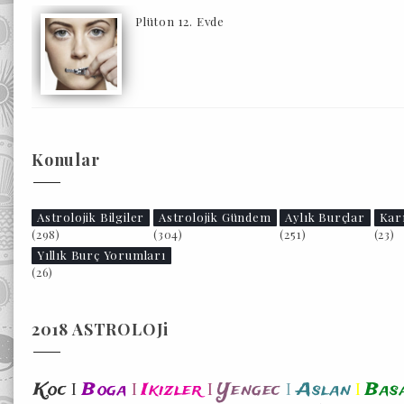
Plüton 12. Evde
Konular
Astrolojik Bilgiler
Astrolojik Gündem
Aylık Burçlar
Kar
(298)
(304)
(251)
(23)
Yıllık Burç Yorumları
(26)
2018 ASTROLOJi
I
I
I
I
I
Koc
Boga
Ikizler
Yengec
Aslan
Bas