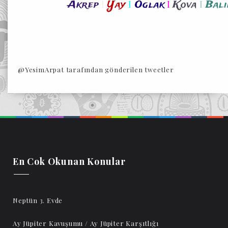
I
I
I
I
Akrep
Yay
Oglak
Kova
Bali
@YesimArpat tarafından gönderilen tweetler
En Cok Okunan Konular
Neptün 3. Evde
Ay Jüpiter Kavuşumu / Ay Jüpiter Karşıtlığı