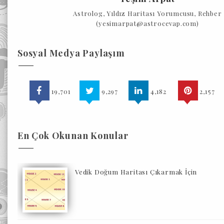
Astrolog, Yıldız Haritası Yorumcusu, Rehber
(yesimarpat@astrocevap.com)
Sosyal Medya Paylaşım
19,701
9,297
4,182
2,157
En Çok Okunan Konular
Vedik Doğum Haritası Çıkarmak İçin