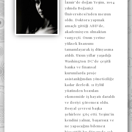
İzmir’de doğan Yeşim, 1994
yılında Boğaziçi
Üniversitesi’nden mezun
oldu. Doktora yapmak
amaçlı gittiği ABD’de,
akademisyen olmaktan
vazgeçti. Onun yerine
yüksek lisansını
tamamlayarak iş dünyasına
atıldı. Uzun yıllar yaşadığı
Washington DC’de çeşitli
banka ve finansal
kurumlarda proje
asistanlığından yöneticiliğe
kadar ilerledi. 11 Eylül
yüzünden bozulan
ekonomide iş hayatı daraldı
ve ileriyi göremez oldu.
Sosyal çevresi başka
şehirlere göç etti. Yeşim’in
kendini yalnız, başarısız ve
ne yapacağını bilemez
hissettiği bu dönemde çok