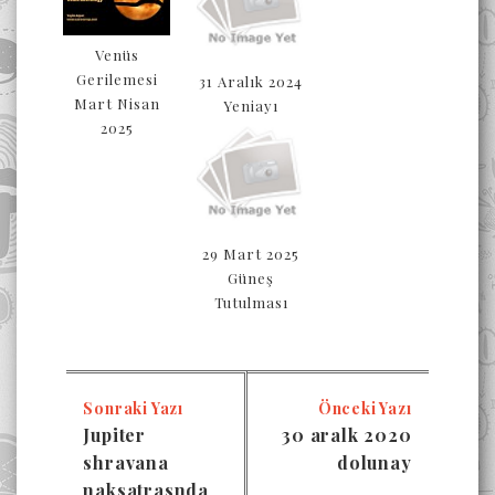
Venüs
Gerilemesi
31 Aralık 2024
Mart Nisan
Yeniayı
2025
29 Mart 2025
Güneş
Tutulması
Sonraki Yazı
Önceki Yazı
Jupiter
30 aralk 2020
shravana
dolunay
naksatrasnda