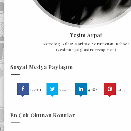
Yeşim Arpat
Astrolog, Yıldız Haritası Yorumcusu, Rehber
(yesimarpat@astrocevap.com)
Sosyal Medya Paylaşım
19,701
9,297
4,182
2,157
En Çok Okunan Konular