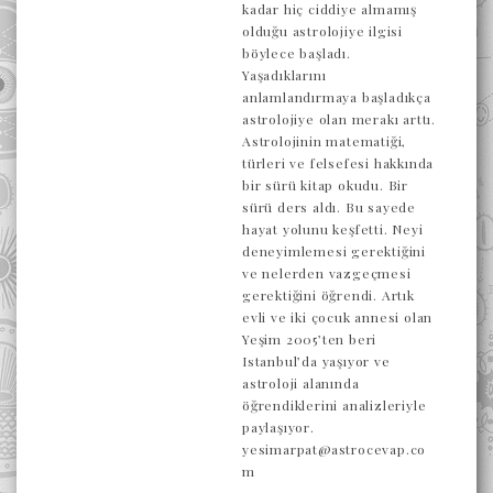
kadar hiç ciddiye almamış
olduğu astrolojiye ilgisi
böylece başladı.
Yaşadıklarını
anlamlandırmaya başladıkça
astrolojiye olan merakı arttı.
Astrolojinin matematiği,
türleri ve felsefesi hakkında
bir sürü kitap okudu. Bir
sürü ders aldı. Bu sayede
hayat yolunu keşfetti. Neyi
deneyimlemesi gerektiğini
ve nelerden vazgeçmesi
gerektiğini öğrendi. Artık
evli ve iki çocuk annesi olan
Yeşim 2005’ten beri
Istanbul’da yaşıyor ve
astroloji alanında
öğrendiklerini analizleriyle
paylaşıyor.
yesimarpat@astrocevap.co
m