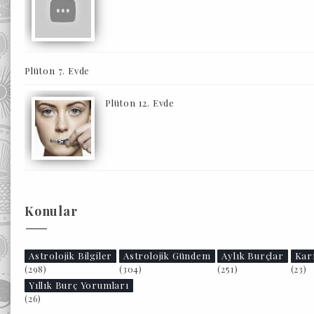
Plüton 7. Evde
Plüton 12. Evde
Konular
Astrolojik Bilgiler
Astrolojik Gündem
Aylık Burçlar
Kar
(298)
(304)
(251)
(23)
Yıllık Burç Yorumları
(26)