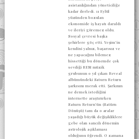
asistanlığından yöneticiliğe
kadar ilerledi. 11 Eylül
yüzünden bozulan
ekonomide iş hayatı daraldı
ve ileriyi göremez oldu.
Sosyal çevresi başka
şehirlere göç etti. Yeşim’in
kendini yalnız, başarısız ve
ne yapacağını bilemez
hissettiği bu dönemde çok
sevdiği REM müzik
grubunun o yıl çıkan Reveal
albümündeki Saturn Return
şarkısını merak etti. Şarkının
ne demek istediğini
internette araştırırken
Saturn Return’ün (Satürn
Dönüşü) tam da o aralar
yaşadığı büyük değişikliklere
gebe olan sancılı dönemin
astrolojik açıklaması
olduğunu öğrendi. O zamana