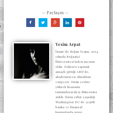
— Paylaşın —
Yesim Arpat
İzmir’de doğan Yeşim, 1994
yılında Boğaziçi
Üniversitesi’nden mezun
oldu. Doktora yapmak
amaçlı gittiği ABD’de,
akademisyen olmaktan
vazgeçti. Onun yerine
yüksek lisansını
tamamlayarak iş dünyasına
atıldı. Uzun yıllar yaşadığı
Washington DC’de çeşitli
banka ve finansal
kurumlarda proje