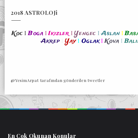
2018 ASTROLOJi
I
I
I
I
I
Koc
Boga
Ikizler
Yengec
Aslan
Bas
I
I
I
I
Akrep
Yay
Oglak
Kova
Bali
@YesimArpat tarafından gönderilen tweetler
En Cok Okunan Konular