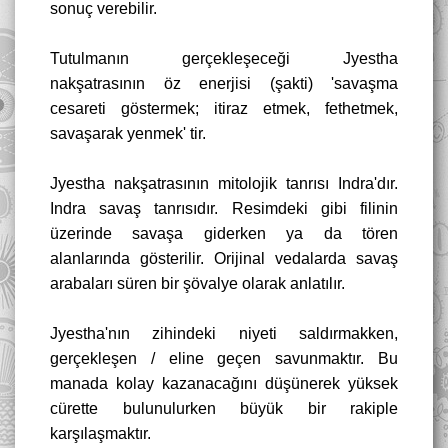
sonuç verebilir.
Tutulmanın gerçekleşeceği Jyestha
nakşatrasının öz enerjisi (şakti) 'savaşma
cesareti göstermek; itiraz etmek, fethetmek,
savaşarak yenmek' tir.
Jyestha nakşatrasının mitolojik tanrısı Indra'dır.
Indra savaş tanrısıdır. Resimdeki gibi filinin
üzerinde savaşa giderken ya da tören
alanlarında gösterilir. Orijinal vedalarda savaş
arabaları süren bir şövalye olarak anlatılır.
Jyestha'nın zihindeki niyeti saldırmakken,
gerçekleşen / eline geçen savunmaktır. Bu
manada kolay kazanacağını düşünerek yüksek
cürette bulunulurken büyük bir rakiple
karşılaşmaktır.