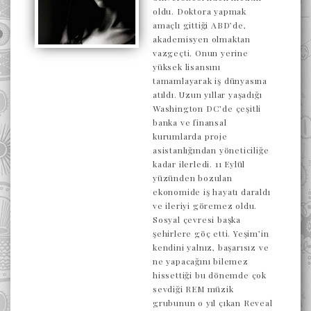
oldu. Doktora yapmak
amaçlı gittiği ABD’de,
akademisyen olmaktan
vazgeçti. Onun yerine
yüksek lisansını
tamamlayarak iş dünyasına
atıldı. Uzun yıllar yaşadığı
Washington DC’de çeşitli
banka ve finansal
kurumlarda proje
asistanlığından yöneticiliğe
kadar ilerledi. 11 Eylül
yüzünden bozulan
ekonomide iş hayatı daraldı
ve ileriyi göremez oldu.
Sosyal çevresi başka
şehirlere göç etti. Yeşim’in
kendini yalnız, başarısız ve
ne yapacağını bilemez
hissettiği bu dönemde çok
sevdiği REM müzik
grubunun o yıl çıkan Reveal