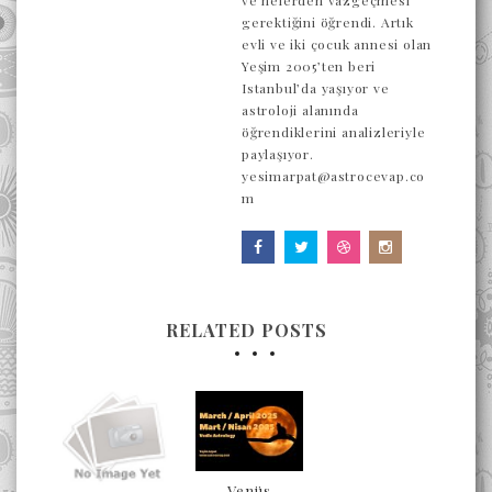
ve nelerden vazgeçmesi
gerektiğini öğrendi. Artık
evli ve iki çocuk annesi olan
Yeşim 2005’ten beri
Istanbul’da yaşıyor ve
astroloji alanında
öğrendiklerini analizleriyle
paylaşıyor.
yesimarpat@astrocevap.co
m
RELATED POSTS
Venüs