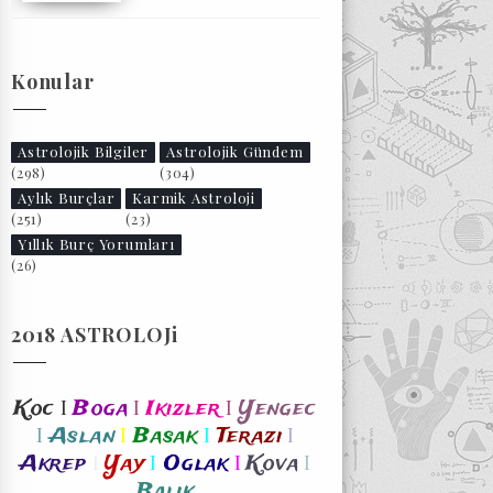
Konular
Astrolojik Bilgiler
Astrolojik Gündem
(298)
(304)
Aylık Burçlar
Karmik Astroloji
(251)
(23)
Yıllık Burç Yorumları
(26)
2018 ASTROLOJi
I
I
I
Koc
Boga
Ikizler
Yengec
I
I
I
I
Aslan
Basak
Terazi
I
I
I
I
Akrep
Yay
Oglak
Kova
Balik