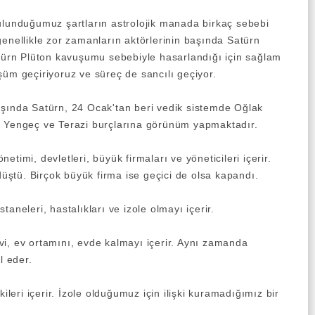
ulunduğumuz şartların astrolojik manada birkaç sebebi
genellikle zor zamanların aktörlerinin başında Satürn
atürn Plüton kavuşumu sebebiyle hasarlandığı için sağlam
şüm geçiriyoruz ve süreç de sancılı geçiyor.
şında Satürn, 24 Ocak'tan beri vedik sistemde Oğlak
, Yengeç ve Terazi burçlarına görünüm yapmaktadır.
timi, devletleri, büyük firmaları ve yöneticileri içerir.
 düştü. Birçok büyük firma ise geçici de olsa kapandı.
taneleri, hastalıkları ve izole olmayı içerir.
i, ev ortamını, evde kalmayı içerir. Aynı zamanda
il eder.
ileri içerir. İzole olduğumuz için ilişki kuramadığımız bir