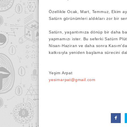
Özellikle Ocak, Mart, Temmuz, Ekim ayl
Satürn görünümleri aldıkları zor bir sen
Satürn, yaşantımıza dönüp bir daha bak
yapmamızı ister. Bu seferki Satürn Plüto
Nisan-Haziran ve daha sonra Kasım'dan 
katkısıyla yeniden başlama sürecini da
Yeşim Arpat
yesimarpat@gmail.com