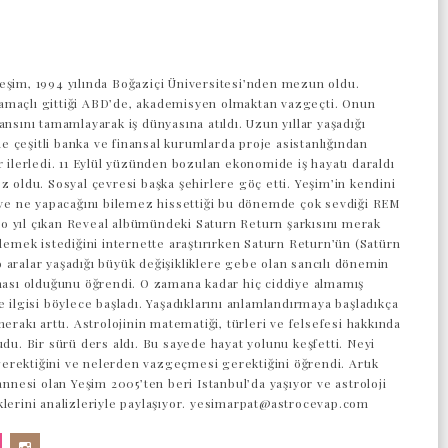
eşim, 1994 yılında Boğaziçi Üniversitesi’nden mezun oldu.
maçlı gittiği ABD’de, akademisyen olmaktan vazgeçti. Onun
ansını tamamlayarak iş dünyasına atıldı. Uzun yıllar yaşadığı
 çeşitli banka ve finansal kurumlarda proje asistanlığından
r ilerledi. 11 Eylül yüzünden bozulan ekonomide iş hayatı daraldı
z oldu. Sosyal çevresi başka şehirlere göç etti. Yeşim’in kendini
z ve ne yapacağını bilemez hissettiği bu dönemde çok sevdiği REM
 yıl çıkan Reveal albümündeki Saturn Return şarkısını merak
 demek istediğini internette araştırırken Saturn Return’ün (Satürn
 aralar yaşadığı büyük değişikliklere gebe olan sancılı dönemin
aması olduğunu öğrendi. O zamana kadar hiç ciddiye almamış
e ilgisi böylece başladı. Yaşadıklarını anlamlandırmaya başladıkça
merakı arttı. Astrolojinin matematiği, türleri ve felsefesi hakkında
udu. Bir sürü ders aldı. Bu sayede hayat yolunu keşfetti. Neyi
rektiğini ve nelerden vazgeçmesi gerektiğini öğrendi. Artık
 annesi olan Yeşim 2005’ten beri Istanbul’da yaşıyor ve astroloji
klerini analizleriyle paylaşıyor. yesimarpat@astrocevap.com