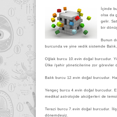
İçinde b
olsa da 
gelir. S
bir dönü
Bunun dı
burcunda ve yine vedik sistemde Balık
Oğlak burcu 10.evin doğal burcudur. Yöne
Ülke /şehir yöneticilerine zor görevler
Balık burcu 12.evin doğal burcudur. Has
Yengeç burcu 4.evin doğal burcudur. Ev
medikal astrolojide akciğerleri de tems
Terazi burcu 7.evin doğal burcudur. İlişk
dönemdeyiz.