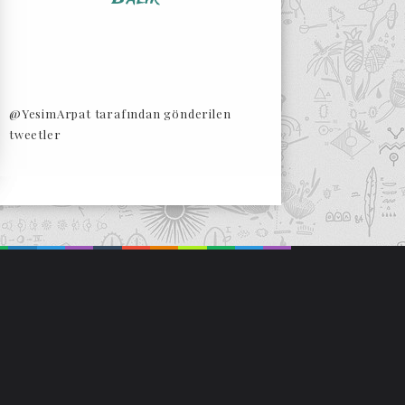
@YesimArpat tarafından gönderilen
tweetler