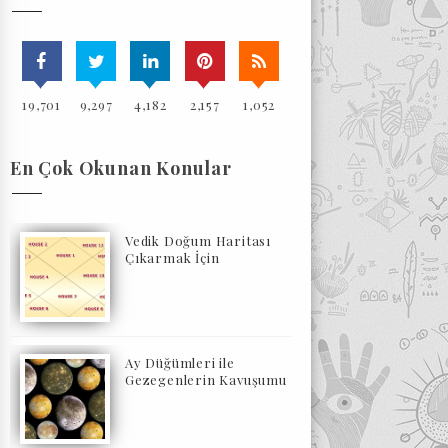
19,701
9,297
4,182
2,157
1,052
En Çok Okunan Konular
Vedik Doğum Haritası
Çıkarmak İçin
Ay Düğümleri ile
Gezegenlerin Kavuşumu