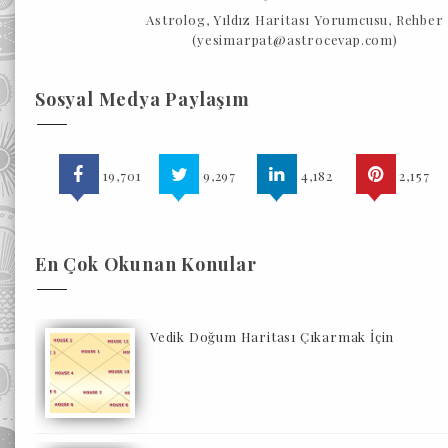
Astrolog, Yıldız Haritası Yorumcusu, Rehber
(yesimarpat@astrocevap.com)
Sosyal Medya Paylaşım
19,701
9,297
4,182
2,157
En Çok Okunan Konular
Vedik Doğum Haritası Çıkarmak İçin