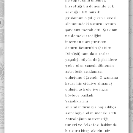
ne yapacağını bilemez
hissettiği bu dönemde çok
sevdiği REM müzik
grubunun o yıl çıkan Reveal
albümündeki Saturn Return
şarkısını merak etti. Şarkının
ne demek istediğini
internette araştırırken
Saturn Return’ün (Satürn
Dönüşü) tam da o aralar
yaşadığı büyük değişikliklere
gebe olan sancılı dönemin
astrolojik açıklaması
olduğunu öğrendi. O zamana
kadar hiç ciddiye almamış
olduğu astrolojiye ilgisi
böylece başladı.
Yaşadıklarını
anlamlandırmaya başladıkça
astrolojiye olan merakı arttı.
Astrolojinin matematiği,
türleri ve felsefesi hakkında
bir sürü kitap okudu. Bir