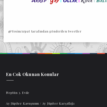
I
I
I
I
Akrep
Yay
Oglak
Kova
Bali
@YesimArpat tarafından gönderilen tweetler
En Cok Okunan Konular
Neptün 3. Evde
Ay Jüpiter Kavuşumu / Ay Jüpiter Karşıtlığı