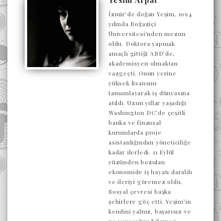
İzmir’de doğan Yeşim, 1994
yılında Boğaziçi
Üniversitesi’nden mezun
oldu. Doktora yapmak
amaçlı gittiği ABD’de,
akademisyen olmaktan
vazgeçti. Onun yerine
yüksek lisansını
tamamlayarak iş dünyasına
atıldı. Uzun yıllar yaşadığı
Washington DC’de çeşitli
banka ve finansal
kurumlarda proje
asistanlığından yöneticiliğe
kadar ilerledi. 11 Eylül
yüzünden bozulan
ekonomide iş hayatı daraldı
ve ileriyi göremez oldu.
Sosyal çevresi başka
şehirlere göç etti. Yeşim’in
kendini yalnız, başarısız ve