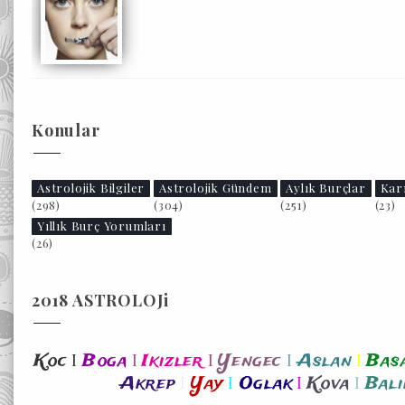
Konular
Astrolojik Bilgiler
Astrolojik Gündem
Aylık Burçlar
Kar
(298)
(304)
(251)
(23)
Yıllık Burç Yorumları
(26)
2018 ASTROLOJi
I
I
I
I
I
Koc
Boga
Ikizler
Yengec
Aslan
Bas
I
I
I
I
Akrep
Yay
Oglak
Kova
Bali