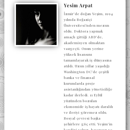
Yesim Arpat
İzmir’de doğan Yeşim, 1994
yılında Boğaziçi
Üniversitesi’nden mezun
oldu. Doktora yapmak
amaçlı gittiği ABD’de,
akademisyen olmaktan
vazgeçti. Onun yerine
yüksek lisansını
tamamlayarak iş dünyasına
atıldı. Uzun yıllar yaşadığı
Washington DC’de çeşitli
banka ve finansal
kurumlarda proje
asistanlığından yöneticiliğe
kadar ilerledi. 11 Eylül
yüzünden bozulan
ekonomide iş hayatı daraldı
ve ileriyi göremez oldu.
Sosyal çevresi başka
şehirlere göç etti. Yeşim’in
kendini yalnız, başarısız ve