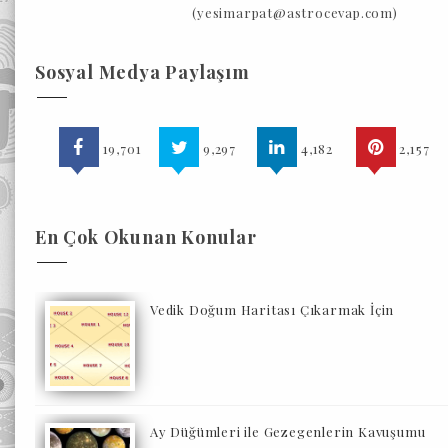
(yesimarpat@astrocevap.com)
Sosyal Medya Paylaşım
19,701
9,297
4,182
2,157
En Çok Okunan Konular
Vedik Doğum Haritası Çıkarmak İçin
Ay Düğümleri ile Gezegenlerin Kavuşumu