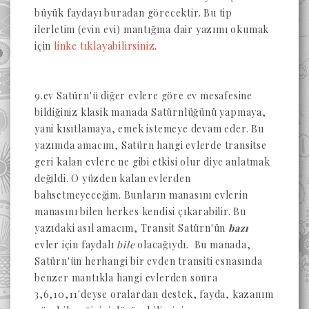
büyük faydayı buradan görecektir. Bu tip
ilerletim (evin evi) mantığına dair yazımı okumak
için
linke tıklayabilirsiniz
.
9.ev Satürn'ü diğer evlere göre ev mesafesine
bildiğiniz klasik manada Satürnlüğünü yapmaya,
yani kısıtlamaya, emek istemeye devam eder. Bu
yazımda amacım, Satürn hangi evlerde transitse
geri kalan evlere ne gibi etkisi olur diye anlatmak
değildi. O yüzden kalan evlerden
bahsetmeyeceğim. Bunların manasını evlerin
manasını bilen herkes kendisi çıkarabilir. Bu
yazıdaki asıl amacım, Transit Satürn'ün
bazı
evler için faydalı
bile
olacağıydı. Bu manada,
Satürn'ün herhangi bir evden transiti esnasında
benzer mantıkla hangi evlerden sonra
3,6,10,11'deyse oralardan destek, fayda, kazanım