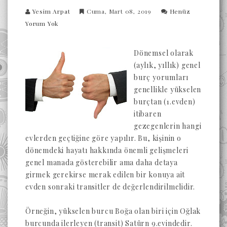
Yesim Arpat
Cuma, Mart 08, 2019
Henüz
Yorum Yok
Dönemsel olarak
(aylık, yıllık) genel
burç yorumları
genellikle yükselen
burçtan (1.evden)
itibaren
gezegenlerin hangi
evlerden geçtiğine göre yapılır. Bu, kişinin o
dönemdeki hayatı hakkında önemli gelişmeleri
genel manada gösterebilir ama daha detaya
girmek gerekirse merak edilen bir konuya ait
evden sonraki transitler de değerlendirilmelidir.
Örneğin, yükselen burcu Boğa olan biri için Oğlak
burcunda ilerleyen (transit) Satürn 9.evindedir.