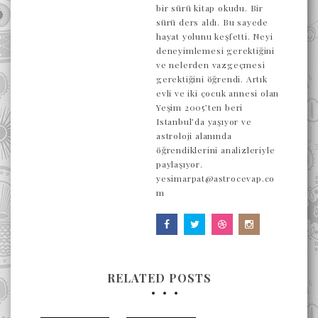
bir sürü kitap okudu. Bir
sürü ders aldı. Bu sayede
hayat yolunu keşfetti. Neyi
deneyimlemesi gerektiğini
ve nelerden vazgeçmesi
gerektiğini öğrendi. Artık
evli ve iki çocuk annesi olan
Yeşim 2005’ten beri
Istanbul’da yaşıyor ve
astroloji alanında
öğrendiklerini analizleriyle
paylaşıyor.
yesimarpat@astrocevap.co
m
RELATED POSTS