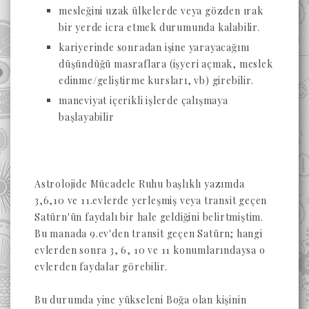
mesleğini uzak ülkelerde veya gözden ırak
bir yerde icra etmek durumunda kalabilir.
kariyerinde sonradan işine yarayacağını
düşündüğü masraflara (işyeri açmak, meslek
edinme/geliştirme kursları, vb) girebilir.
maneviyat içerikli işlerde çalışmaya
başlayabilir
Astrolojide Mücadele Ruhu başlıklı yazımda
3,6,10 ve 11.evlerde yerleşmiş veya transit geçen
Satürn'ün faydalı bir hale geldiğini belirtmiştim.
Bu manada 9.ev'den transit geçen Satürn; hangi
evlerden sonra 3, 6, 10 ve 11 konumlarındaysa o
evlerden faydalar görebilir.
Bu durumda yine yükseleni Boğa olan kişinin