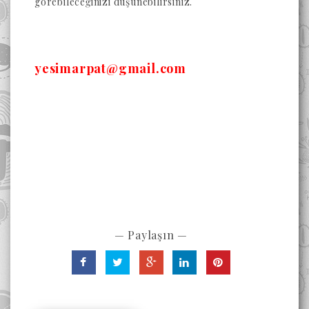
görebileceğinizi düşünebilirsiniz.
yesimarpat@gmail.com
— Paylaşın —