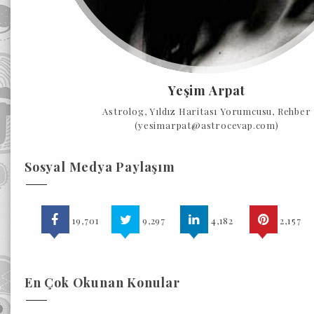
Yeşim Arpat
Astrolog, Yıldız Haritası Yorumcusu, Rehber
(yesimarpat@astrocevap.com)
Sosyal Medya Paylaşım
19,701
9,297
4,182
2,157
En Çok Okunan Konular