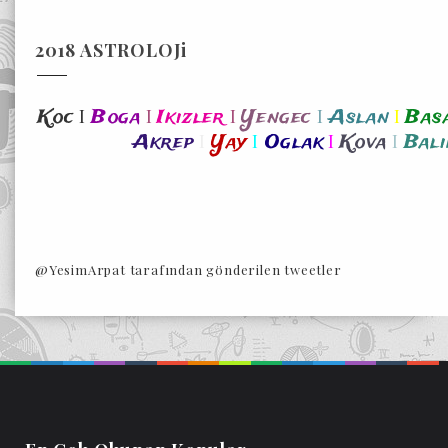
2018 ASTROLOJi
I
I
I
I
I
Koc
Boga
Ikizler
Yengec
Aslan
Bas
I
I
I
I
Akrep
Yay
Oglak
Kova
Bali
@YesimArpat tarafından gönderilen tweetler