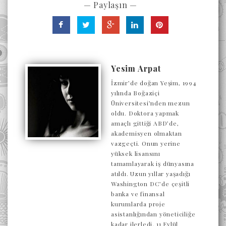
— Paylaşın —
Yesim Arpat
İzmir’de doğan Yeşim, 1994
yılında Boğaziçi
Üniversitesi’nden mezun
oldu. Doktora yapmak
amaçlı gittiği ABD’de,
akademisyen olmaktan
vazgeçti. Onun yerine
yüksek lisansını
tamamlayarak iş dünyasına
atıldı. Uzun yıllar yaşadığı
Washington DC’de çeşitli
banka ve finansal
kurumlarda proje
asistanlığından yöneticiliğe
kadar ilerledi. 11 Eylül