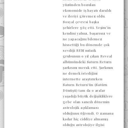
yüzünden bozulan
ekonomide iş hayatı daraldı
ve ileriyi göremez oldu.
Sosyal çevresi başka
şehirlere göç etti. Yeşim’in
kendini yalnız, başarısız ve
ne yapacağını bilemez
hissettiği bu dönemde çok
sevdiği REM müzik
grubunun o yıl çıkan Reveal
albümündeki Saturn Return
şarkısını merak etti. Şarkının
ne demek istediğini
internette araştırırken
Saturn Return’ün (Satürn
Dönüşü) tam da o aralar
yaşadığı büyük değişikliklere
gebe olan sancılı dönemin
astrolojik açıklaması
olduğunu öğrendi. O zamana
kadar hiç ciddiye almamış
olduğu astrolojiye ilgisi