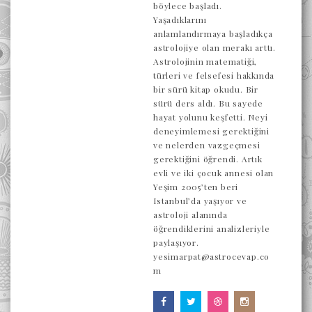
böylece başladı.
Yaşadıklarını
anlamlandırmaya başladıkça
astrolojiye olan merakı arttı.
Astrolojinin matematiği,
türleri ve felsefesi hakkında
bir sürü kitap okudu. Bir
sürü ders aldı. Bu sayede
hayat yolunu keşfetti. Neyi
deneyimlemesi gerektiğini
ve nelerden vazgeçmesi
gerektiğini öğrendi. Artık
evli ve iki çocuk annesi olan
Yeşim 2005’ten beri
Istanbul’da yaşıyor ve
astroloji alanında
öğrendiklerini analizleriyle
paylaşıyor.
yesimarpat@astrocevap.co
m