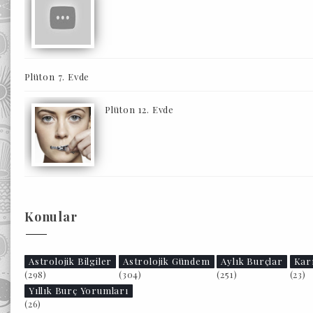
Plüton 7. Evde
Plüton 12. Evde
Konular
Astrolojik Bilgiler
Astrolojik Gündem
Aylık Burçlar
Kar
(298)
(304)
(251)
(23)
Yıllık Burç Yorumları
(26)