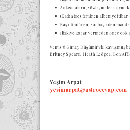
Anlaşmalara, sözleşmelere uymak
(Kadın ise) feminen albeniye itiba
Baş döndüren, sarhoş eden maddel
İlişkiye karar vermeden önce çok
Venüs'ü Güney Düğümü'yle kavuşmuş ba
Britney Spears, Heath Ledger, Ben Aff
Yeşim Arpat
yesimarpat@astrocevap.com