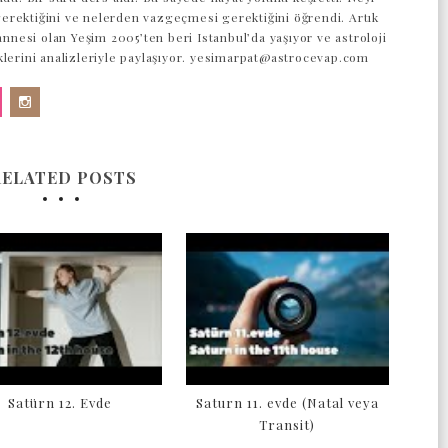
rektiğini ve nelerden vazgeçmesi gerektiğini öğrendi. Artık
 annesi olan Yeşim 2005’ten beri Istanbul’da yaşıyor ve astroloji
klerini analizleriyle paylaşıyor. yesimarpat@astrocevap.com
RELATED POSTS
Satürn 12. Evde
Saturn 11. evde (Natal veya
Transit)