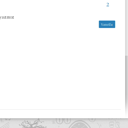
yazınız
Yanıtla