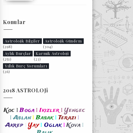
Konular
Astrolojik Bilgiler
Astrolojik Gündem
(298)
(304)
Aylık Burçlar
Karmik Astroloji
(251)
(23)
Yıllık Burç Yorumları
(26)
2018 ASTROLOJi
I
I
I
Koc
Boga
Ikizler
Yengec
I
I
I
I
Aslan
Basak
Terazi
I
I
I
I
Akrep
Yay
Oglak
Kova
Balik