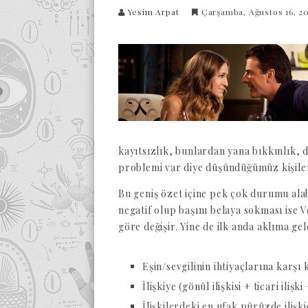
Yesim Arpat
Çarşamba, Ağustos 16, 2
kayıtsızlık, bunlardan yana bıkkınlık, 
problemi var diye düşündüğümüz kişiler
Bu geniş özet içine pek çok durumu alabi
negatif olup başını belaya sokması ise 
göre değişir. Yine de ilk anda aklıma gel
Eşin/sevgilinin ihtiyaçlarına karşı 
İlişkiye (gönül ilişkisi + ticari iliş
İlişkilerdeki en ufak pürüzde iliş