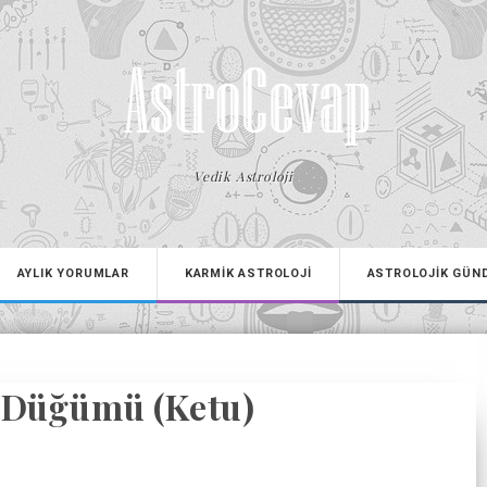
Vedik Astroloji
AYLIK YORUMLAR
KARMİK ASTROLOJİ
ASTROLOJİK GÜN
 Düğümü (Ketu)