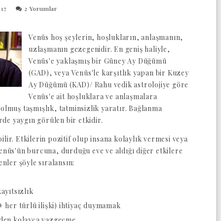
017
2 Yorumlar
Venüs hoş şeylerin, hoşlukların, anlaşmanın,
uzlaşmanın gezegenidir. En geniş haliyle,
Venüs'e yaklaşmış bir Güney Ay Düğümü
(GAD), veya Venüs'le karşıtlık yapan bir Kuzey
Ay Düğümü (KAD)/ Rahu vedik astrolojiye göre
Venüs'e ait hoşluklara ve anlaşmalara
dolmuş taşmışlık, tatminsizlik yaratır. Bağlanma
de yaygın görülen bir etkidir.
lir. Etkilerin pozitif olup insana kolaylık vermesi veya
Venüs'ün burcuna, durduğu eve ve aldığı diğer etkilere
enler şöyle sıralansın:
kayıtsızlık
ki + her türlü ilişki) ihtiyaç duymamak
kiden kolayca vazgeçme