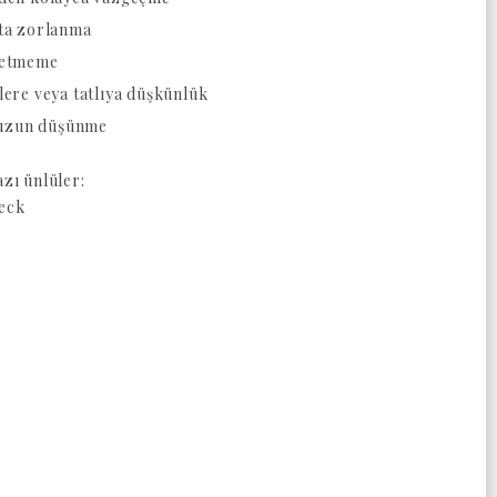
ta zorlanma
r etmeme
ere veya tatlıya düşkünlük
 uzun düşünme
zı ünlüler:
leck