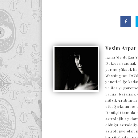
Yesim Arpat
İzmir’de doğan Y
Doktora yapmak a
yerine yüksek lis
Washington DC’de
yöneticiliğe kada
ve ileriyi göreme
yalnız, başarısı
müzik grubunun o
etti. Şarkının ne
Dönüşü) tam da o
astrolojik açıkl
olduğu astrolojiy
astrolojiye olan 
bir sürü kitap ok