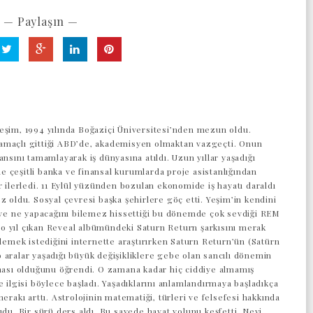
— Paylaşın —
eşim, 1994 yılında Boğaziçi Üniversitesi’nden mezun oldu.
maçlı gittiği ABD’de, akademisyen olmaktan vazgeçti. Onun
ansını tamamlayarak iş dünyasına atıldı. Uzun yıllar yaşadığı
 çeşitli banka ve finansal kurumlarda proje asistanlığından
r ilerledi. 11 Eylül yüzünden bozulan ekonomide iş hayatı daraldı
z oldu. Sosyal çevresi başka şehirlere göç etti. Yeşim’in kendini
z ve ne yapacağını bilemez hissettiği bu dönemde çok sevdiği REM
 yıl çıkan Reveal albümündeki Saturn Return şarkısını merak
 demek istediğini internette araştırırken Saturn Return’ün (Satürn
 aralar yaşadığı büyük değişikliklere gebe olan sancılı dönemin
aması olduğunu öğrendi. O zamana kadar hiç ciddiye almamış
e ilgisi böylece başladı. Yaşadıklarını anlamlandırmaya başladıkça
merakı arttı. Astrolojinin matematiği, türleri ve felsefesi hakkında
udu. Bir sürü ders aldı. Bu sayede hayat yolunu keşfetti. Neyi