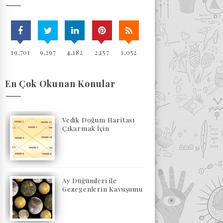
19,701
9,297
4,182
2,157
1,052
En Çok Okunan Konular
Vedik Doğum Haritası
Çıkarmak İçin
Ay Düğümleri ile
Gezegenlerin Kavuşumu