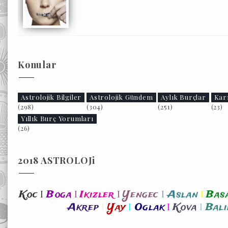
Konular
Astrolojik Bilgiler
Astrolojik Gündem
Aylık Burçlar
Kar
(298)
(304)
(251)
(23)
Yıllık Burç Yorumları
(26)
2018 ASTROLOJi
I
I
I
I
I
Koc
Boga
Ikizler
Yengec
Aslan
Bas
I
I
I
I
Akrep
Yay
Oglak
Kova
Bali