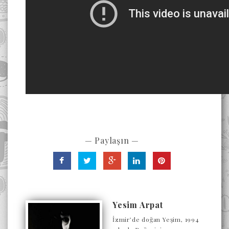
— Paylaşın —
Yesim Arpat
İzmir’de doğan Yeşim, 1994