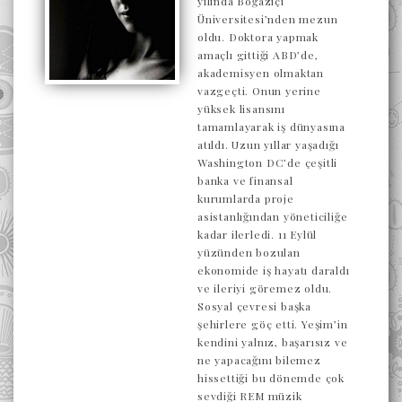
yılında Boğaziçi
Üniversitesi’nden mezun
oldu. Doktora yapmak
amaçlı gittiği ABD’de,
akademisyen olmaktan
vazgeçti. Onun yerine
yüksek lisansını
tamamlayarak iş dünyasına
atıldı. Uzun yıllar yaşadığı
Washington DC’de çeşitli
banka ve finansal
kurumlarda proje
asistanlığından yöneticiliğe
kadar ilerledi. 11 Eylül
yüzünden bozulan
ekonomide iş hayatı daraldı
ve ileriyi göremez oldu.
Sosyal çevresi başka
şehirlere göç etti. Yeşim’in
kendini yalnız, başarısız ve
ne yapacağını bilemez
hissettiği bu dönemde çok
sevdiği REM müzik