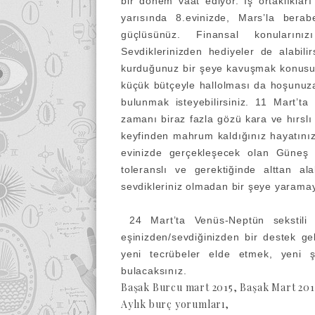
bir dönem vaat ediyor. İş ortaklıkları
yarısında 8.evinizde, Mars’la bera
güçlüsünüz. Finansal konularınızı 
Sevdiklerinizden hediyeler de alabili
kurduğunuz bir şeye kavuşmak konusun
küçük bütçeyle hallolması da hoşunuza
bulunmak isteyebilirsiniz. 11 Mart’
zamanı biraz fazla gözü kara ve hırslı 
keyfinden mahrum kaldığınız hayatınız
evinizde gerçekleşecek olan Güneş t
toleranslı ve gerektiğinde alttan ala
sevdikleriniz olmadan bir şeye yaramaya
24 Mart’ta Venüs-Neptün sekstili e
eşinizden/sevdiğinizden bir destek g
yeni tecrübeler elde etmek, yeni ş
bulacaksınız.
Başak Burcu mart 2015, Başak Mart 201
Aylık burç yorumları,