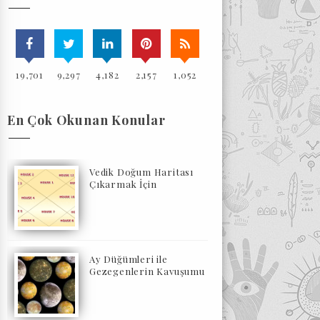
19,701
9,297
4,182
2,157
1,052
En Çok Okunan Konular
Vedik Doğum Haritası
Çıkarmak İçin
Ay Düğümleri ile
Gezegenlerin Kavuşumu