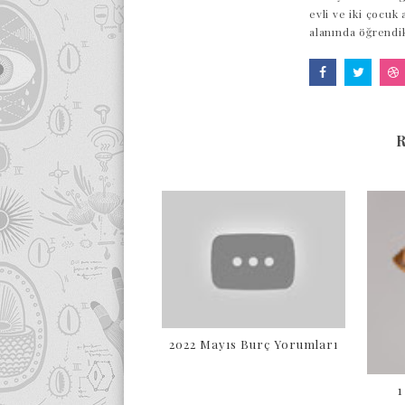
evli ve iki çocuk
alanında öğrendi
2022 Mayıs Burç Yorumları
1