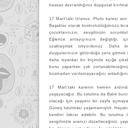
hassas davrandığınız duygusal kırılmala
17 Mart’taki Uranus -Pluto karesi son 
Başaklar olarak kontrolcülüğünüzü bı
çocuklarınızın, sevgilinizin sorum
Eğlence anlayışınızın değiştiği, 
uzaklaşmak istiyordunuz. Daha 
duygularınızın götürdüğü yere gitmek 
daha isyankar bir biçimde açığa çıka
bunu yaparken çok zorlanabileceğin
bozmadan varılamayacağını anladığınız
17 Mart’taki karenin hemen ardınd
yaşayacağız. Bu tutulma da Balık burc
olacağı için yepyeni bir sayfa açmaya
Güneş tutulması yaşamamıştık. Hayatı
kendini tekrar edebilir. Bu tutulma 
sevgilinizle aranızı düzelteceğiniz, yap