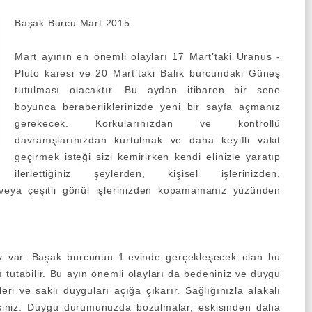
Başak Burcu Mart 2015
Mart ayının en önemli olayları 17 Mart’taki Uranus -
Pluto karesi ve 20 Mart’taki Balık burcundaki Güneş
tutulması olacaktır. Bu aydan itibaren bir sene
boyunca beraberliklerinizde yeni bir sayfa açmanız
gerekecek. Korkularınızdan ve kontrollü
davranışlarınızdan kurtulmak ve daha keyifli vakit
geçirmek isteği sizi kemirirken kendi elinizle yaratıp
ilerlettiğiniz şeylerden, kişisel işlerinizden,
an veya çeşitli gönül işlerinizden kopamamanız yüzünden
y var. Başak burcunun 1.evinde gerçekleşecek olan bu
ğı tutabilir. Bu ayın önemli olayları da bedeniniz ve duygu
leri ve saklı duyguları açığa çıkarır. Sağlığınızla alakalı
irsiniz. Duygu durumunuzda bozulmalar, eskisinden daha