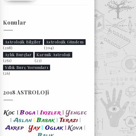
Konular
Astrolojik Bilgiler
Astrolojik Gündem
(298)
(304)
Aylık Burçlar
Karmik Astroloji
(251)
(23)
Yıllık Burç Yorumları
(26)
2018 ASTROLOJi
I
I
I
Koc
Boga
Ikizler
Yengec
I
I
I
I
Aslan
Basak
Terazi
I
I
I
I
Akrep
Yay
Oglak
Kova
Balik