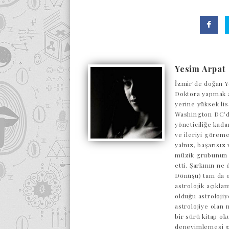
Yesim Arpat
İzmir’de doğan Y
Doktora yapmak a
yerine yüksek lis
Washington DC’de
yöneticiliğe kada
ve ileriyi göreme
yalnız, başarısı
müzik grubunun o
etti. Şarkının ne
Dönüşü) tam da o
astrolojik açıkl
olduğu astrolojiy
astrolojiye olan 
bir sürü kitap ok
deneyimlemesi ge