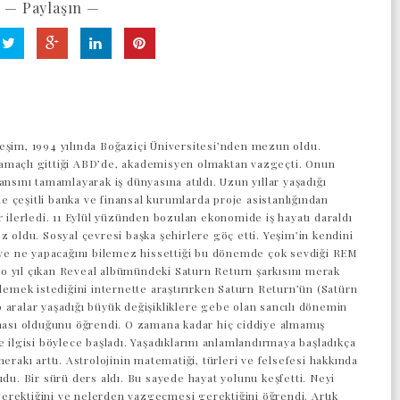
— Paylaşın —
eşim, 1994 yılında Boğaziçi Üniversitesi’nden mezun oldu.
maçlı gittiği ABD’de, akademisyen olmaktan vazgeçti. Onun
ansını tamamlayarak iş dünyasına atıldı. Uzun yıllar yaşadığı
 çeşitli banka ve finansal kurumlarda proje asistanlığından
r ilerledi. 11 Eylül yüzünden bozulan ekonomide iş hayatı daraldı
z oldu. Sosyal çevresi başka şehirlere göç etti. Yeşim’in kendini
z ve ne yapacağını bilemez hissettiği bu dönemde çok sevdiği REM
 yıl çıkan Reveal albümündeki Saturn Return şarkısını merak
 demek istediğini internette araştırırken Saturn Return’ün (Satürn
 aralar yaşadığı büyük değişikliklere gebe olan sancılı dönemin
aması olduğunu öğrendi. O zamana kadar hiç ciddiye almamış
e ilgisi böylece başladı. Yaşadıklarını anlamlandırmaya başladıkça
merakı arttı. Astrolojinin matematiği, türleri ve felsefesi hakkında
udu. Bir sürü ders aldı. Bu sayede hayat yolunu keşfetti. Neyi
rektiğini ve nelerden vazgeçmesi gerektiğini öğrendi. Artık