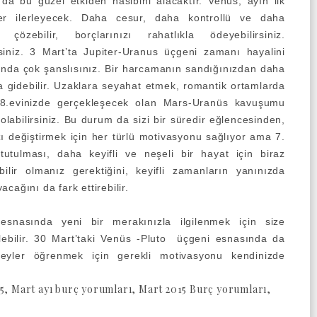
 da bu güzel etkiden nasibini alacaktır. Venüs, ayın ilk
ber ilerleyecek. Daha cesur, daha kontrollü ve daha
çözebilir, borçlarınızı rahatlıkla ödeyebilirsiniz.
rsiniz. 3 Mart’ta Jupiter-Uranus üçgeni zamanı hayalini
da çok şanslısınız. Bir harcamanın sandığınızdan daha
 gidebilir. Uzaklara seyahat etmek, romantik ortamlarda
ta 8.evinizde gerçekleşecek olan Mars-Uranüs kavuşumu
olabilirsiniz. Bu durum da sizi bir süredir eğlencesinden,
ı değiştirmek için her türlü motivasyonu sağlıyor ama 7.
utulması, daha keyifli ve neşeli bir hayat için biraz
bilir olmanız gerektiğini, keyifli zamanların yanınızda
cağını da fark ettirebilir.
snasında yeni bir merakınızla ilgilenmek için size
elebilir. 30 Mart’taki Venüs -Pluto üçgeni esnasında da
eyler öğrenmek için gerekli motivasyonu kendinizde
5, Mart ayı burç yorumları, Mart 2015 Burç yorumları,