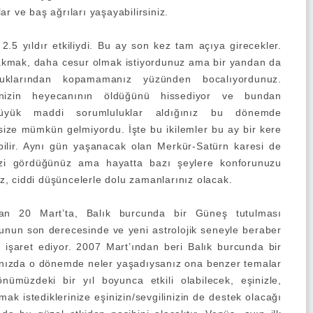
r ve baş ağrıları yaşayabilirsiniz.
2.5 yıldır etkiliydi. Bu ay son kez tam açıya girecekler.
rakmak, daha cesur olmak istiyordunuz ama bir yandan da
luluklarından kopamamanız yüzünden bocalıyordunuz.
içinizin heyecanının öldüğünü hissediyor ve bundan
büyük maddi sorumluluklar aldığınız bu dönemde
size mümkün gelmiyordu. İşte bu ikilemler bu ay bir kere
bilir. Aynı gün yaşanacak olan Merkür-Satürn karesi de
izi gördüğünüz ama hayatta bazı şeylere konforunuzu
, ciddi düşüncelerle dolu zamanlarınız olacak.
an 20 Mart’ta, Balık burcunda bir Güneş tutulması
unun son derecesinde ve yeni astrolojik seneyle beraber
 işaret ediyor. 2007 Mart’ından beri Balık burcunda bir
nızda o dönemde neler yaşadıysanız ona benzer temalar
önümüzdeki bir yıl boyunca etkili olabilecek, eşinizle,
mak istediklerinize eşinizin/sevgilinizin de destek olacağı