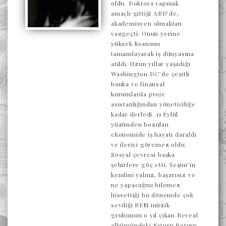
oldu. Doktora yapmak
amaçlı gittiği ABD’de,
akademisyen olmaktan
vazgeçti. Onun yerine
yüksek lisansını
tamamlayarak iş dünyasına
atıldı. Uzun yıllar yaşadığı
Washington DC’de çeşitli
banka ve finansal
kurumlarda proje
asistanlığından yöneticiliğe
kadar ilerledi. 11 Eylül
yüzünden bozulan
ekonomide iş hayatı daraldı
ve ileriyi göremez oldu.
Sosyal çevresi başka
şehirlere göç etti. Yeşim’in
kendini yalnız, başarısız ve
ne yapacağını bilemez
hissettiği bu dönemde çok
sevdiği REM müzik
grubunun o yıl çıkan Reveal
albümündeki Saturn Return