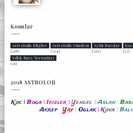
Konular
Astrolojik Bilgiler
Astrolojik Gündem
Aylık Burçlar
Kar
(298)
(304)
(251)
(23)
Yıllık Burç Yorumları
(26)
2018 ASTROLOJi
I
I
I
I
I
Koc
Boga
Ikizler
Yengec
Aslan
Bas
I
I
I
I
Akrep
Yay
Oglak
Kova
Bali