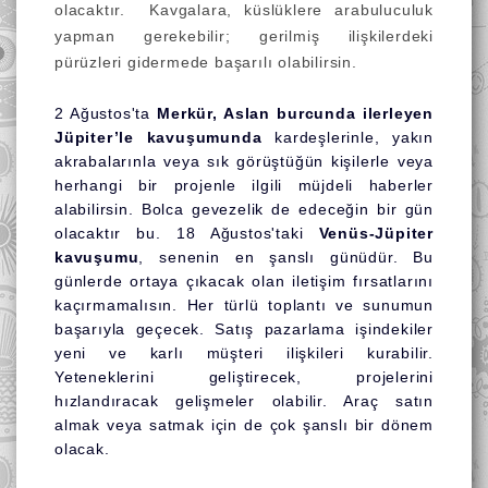
olacaktır. Kavgalara, küslüklere arabuluculuk
yapman gerekebilir; gerilmiş ilişkilerdeki
pürüzleri gidermede başarılı olabilirsin.
2 Ağustos'ta
Merkür, Aslan burcunda ilerleyen
Jüpiter’le kavuşumunda
kardeşlerinle, yakın
akrabalarınla veya sık görüştüğün kişilerle veya
herhangi bir projenle ilgili müjdeli haberler
alabilirsin. Bolca gevezelik de edeceğin bir gün
olacaktır bu. 18 Ağustos'taki
Venüs-Jüpiter
kavuşumu
, senenin en şanslı günüdür. Bu
günlerde ortaya çıkacak olan iletişim fırsatlarını
kaçırmamalısın. Her türlü toplantı ve sunumun
başarıyla geçecek. Satış pazarlama işindekiler
yeni ve karlı müşteri ilişkileri kurabilir.
Yeteneklerini geliştirecek, projelerini
hızlandıracak gelişmeler olabilir. Araç satın
almak veya satmak için de çok şanslı bir dönem
olacak.