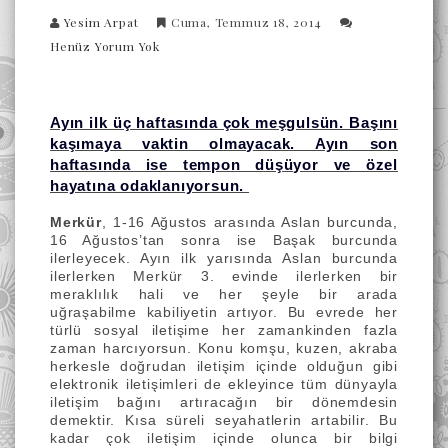
Yesim Arpat
Cuma, Temmuz 18, 2014
Henüz Yorum Yok
Ayın ilk üç haftasında çok meşgulsün. Başını
kaşımaya vaktin olmayacak. Ayın son
haftasında ise tempon düşüyor ve özel
hayatına odaklanıyorsun.
Merkür
, 1-16 Ağustos arasında Aslan burcunda,
16 Ağustos’tan sonra ise Başak burcunda
ilerleyecek. Ayın ilk yarısında Aslan burcunda
ilerlerken Merkür 3. evinde ilerlerken bir
meraklılık hali ve her şeyle bir arada
uğraşabilme kabiliyetin artıyor. Bu evrede her
türlü sosyal iletişime her zamankinden fazla
zaman harcıyorsun. Konu komşu, kuzen, akraba
herkesle doğrudan iletişim içinde olduğun gibi
elektronik iletişimleri de ekleyince tüm dünyayla
iletişim bağını artıracağın bir dönemdesin
demektir. Kısa süreli seyahatlerin artabilir. Bu
kadar çok iletişim içinde olunca bir bilgi