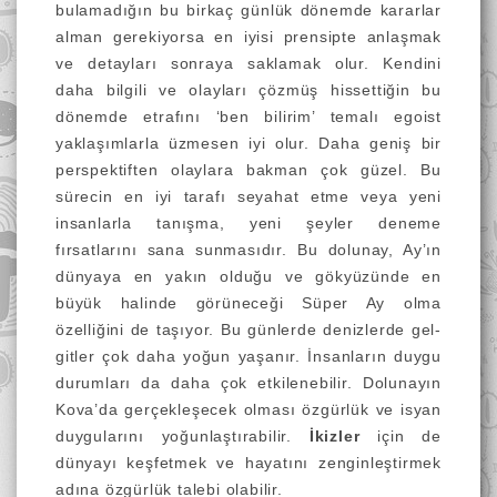
bulamadığın bu birkaç günlük dönemde kararlar
alman gerekiyorsa en iyisi prensipte anlaşmak
ve detayları sonraya saklamak olur. Kendini
daha bilgili ve olayları çözmüş hissettiğin bu
dönemde etrafını ‘ben bilirim’ temalı egoist
yaklaşımlarla üzmesen iyi olur. Daha geniş bir
perspektiften olaylara bakman çok güzel. Bu
sürecin en iyi tarafı seyahat etme veya yeni
insanlarla tanışma, yeni şeyler deneme
fırsatlarını sana sunmasıdır. Bu dolunay, Ay’ın
dünyaya en yakın olduğu ve gökyüzünde en
büyük halinde görüneceği Süper Ay olma
özelliğini de taşıyor. Bu günlerde denizlerde gel-
gitler çok daha yoğun yaşanır. İnsanların duygu
durumları da daha çok etkilenebilir. Dolunayın
Kova’da gerçekleşecek olması özgürlük ve isyan
duygularını yoğunlaştırabilir.
İkizler
için de
dünyayı keşfetmek ve hayatını zenginleştirmek
adına özgürlük talebi olabilir.