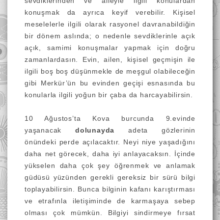
sevdiklerinden ve aileyle ilgili konulardan
konuşmak da ayrıca keyif verebilir. Kişisel
meselelerle ilgili olarak rasyonel davranabildiğin
bir dönem aslında; o nedenle sevdiklerinle açık
açık, samimi konuşmalar yapmak için doğru
zamanlardasın. Evin, ailen, kişisel geçmişin ile
ilgili boş boş düşünmekle de meşgul olabileceğin
gibi Merkür’ün bu evinden geçişi esnasında bu
konularla ilgili yoğun bir çaba da harcayabilirsin.
10 Ağustos’ta Kova burcunda 9.evinde
yaşanacak
dolunayda
adeta gözlerinin
önündeki perde açılacaktır. Neyi niye yaşadığını
daha net görecek, daha iyi anlayacaksın. İçinde
yükselen daha çok şey öğrenmek ve anlamak
güdüsü yüzünden gerekli gereksiz bir sürü bilgi
toplayabilirsin. Bunca bilginin kafanı karıştırması
ve etrafınla iletişiminde de karmaşaya sebep
olması çok mümkün. Bilgiyi sindirmeye fırsat