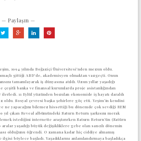
— Paylaşın —
eşim, 1994 yılında Boğaziçi Üniversitesi’nden mezun oldu.
maçlı gittiği ABD’de, akademisyen olmaktan vazgeçti. Onun
ansını tamamlayarak iş dünyasına atıldı. Uzun yıllar yaşadığı
 çeşitli banka ve finansal kurumlarda proje asistanlığından
r ilerledi. 11 Eylül yüzünden bozulan ekonomide iş hayatı daraldı
z oldu. Sosyal çevresi başka şehirlere göç etti. Yeşim’in kendini
z ve ne yapacağını bilemez hissettiği bu dönemde çok sevdiği REM
 yıl çıkan Reveal albümündeki Saturn Return şarkısını merak
 demek istediğini internette araştırırken Saturn Return’ün (Satürn
 aralar yaşadığı büyük değişikliklere gebe olan sancılı dönemin
aması olduğunu öğrendi. O zamana kadar hiç ciddiye almamış
e ilgisi böylece başladı. Yaşadıklarını anlamlandırmaya başladıkça