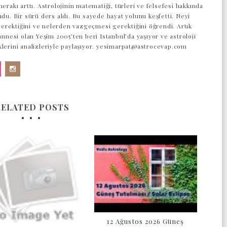
merakı arttı. Astrolojinin matematiği, türleri ve felsefesi hakkında
udu. Bir sürü ders aldı. Bu sayede hayat yolunu keşfetti. Neyi
rektiğini ve nelerden vazgeçmesi gerektiğini öğrendi. Artık
 annesi olan Yeşim 2005’ten beri Istanbul’da yaşıyor ve astroloji
klerini analizleriyle paylaşıyor. yesimarpat@astrocevap.com
RELATED POSTS
12 Ağustos 2026 Güneş