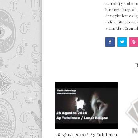
astrolojiye olan 
bir sürü kitap ok
deneyimlemesi ge
evli ve iki çocuk
alanında öğrendi
28 Ağustos 2026 Ay Tutulması