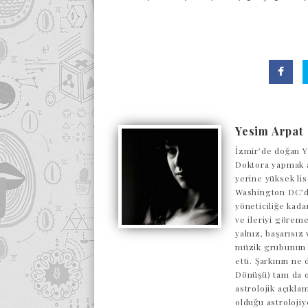
Yesim Arpat
İzmir’de doğan Y
Doktora yapmak a
yerine yüksek lis
Washington DC’de
yöneticiliğe kada
ve ileriyi göreme
yalnız, başarısı
müzik grubunun o
etti. Şarkının ne
Dönüşü) tam da o
astrolojik açıkl
olduğu astrolojiy