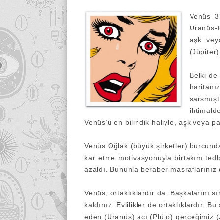
Venüs 31
Uranüs-P
aşk vey
(Jüpiter)
Belki de
haritanız
sarsmışt
ihtimal
Venüs’ü en bilindik haliyle, aşk veya 
Venüs Oğlak (büyük şirketler) burcunda 
kar etme motivasyonuyla birtakım tedbir 
azaldı. Bununla beraber masraflarınız d
Venüs, ortaklıklardır da. Başkalarını s
kaldınız. Evlilikler de ortaklıklardır. 
eden (Uranüs) acı (Plüto) gerçeğimiz (