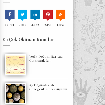
19,701
9,297
4,182
2,157
1,052
En Çok Okunan Konular
Vedik Doğum Haritası
Çıkarmak İçin
Ay Düğümleri ile
Gezegenlerin Kavuşumu