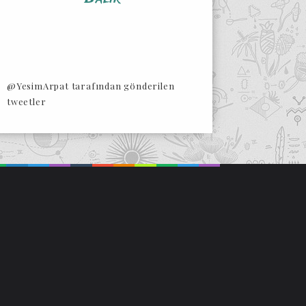
@YesimArpat tarafından gönderilen
tweetler