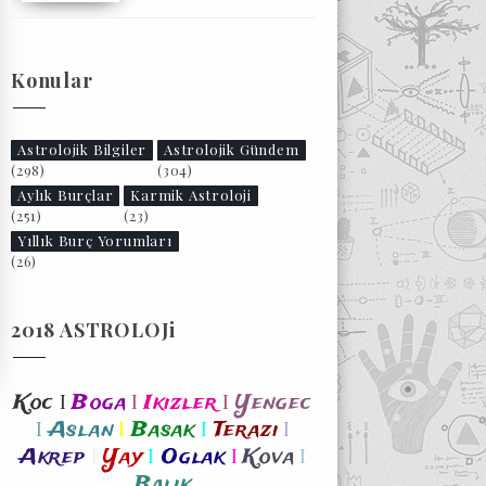
Konular
Astrolojik Bilgiler
Astrolojik Gündem
(298)
(304)
Aylık Burçlar
Karmik Astroloji
(251)
(23)
Yıllık Burç Yorumları
(26)
2018 ASTROLOJi
I
I
I
Koc
Boga
Ikizler
Yengec
I
I
I
I
Aslan
Basak
Terazi
I
I
I
I
Akrep
Yay
Oglak
Kova
Balik