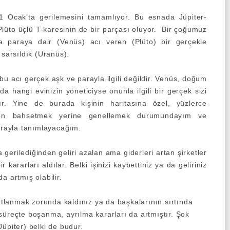
 Ocak’ta gerilemesini tamamlıyor. Bu esnada Jüpiter-
lüto üçlü T-karesinin de bir parçası oluyor. Bir çoğumuz
a paraya dair (Venüs) acı veren (Plüto) bir gerçekle
 sarsıldık (Uranüs).
 bu acı gerçek aşk ve parayla ilgili değildir. Venüs, doğum
da hangi evinizin yöneticiyse onunla ilgili bir gerçek sizi
ır. Yine de burada kişinin haritasına özel, yüzlerce
den bahsetmek yerine genellemek durumundayım ve
parayla tanımlayacağım.
gerilediğinden geliri azalan ama giderleri artan şirketler
kararları aldılar. Belki işinizi kaybettiniz ya da geliriniz
a artmış olabilir.
ırtlanmak zorunda kaldınız ya da başkalarının sırtında
Bu süreçte boşanma, ayrılma kararları da artmıştır. Şok
Jüpiter) belki de budur.