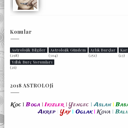
Konular
Astrolojik Bilgiler
Astrolojik Gündem
Aylık Burçlar
Kar
(298)
(304)
(251)
(23)
Yıllık Burç Yorumları
(26)
2018 ASTROLOJi
I
I
I
I
I
Koc
Boga
Ikizler
Yengec
Aslan
Bas
I
I
I
I
Akrep
Yay
Oglak
Kova
Bali