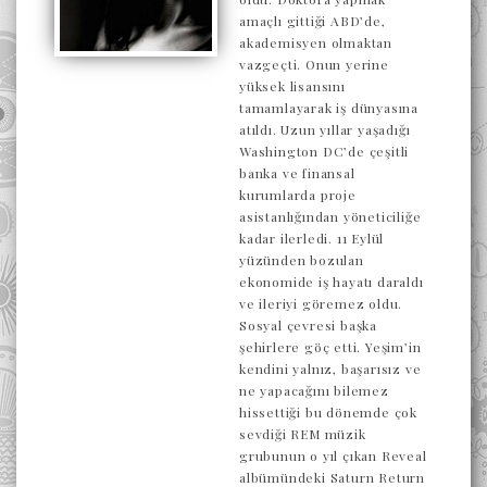
amaçlı gittiği ABD’de,
akademisyen olmaktan
vazgeçti. Onun yerine
yüksek lisansını
tamamlayarak iş dünyasına
atıldı. Uzun yıllar yaşadığı
Washington DC’de çeşitli
banka ve finansal
kurumlarda proje
asistanlığından yöneticiliğe
kadar ilerledi. 11 Eylül
yüzünden bozulan
ekonomide iş hayatı daraldı
ve ileriyi göremez oldu.
Sosyal çevresi başka
şehirlere göç etti. Yeşim’in
kendini yalnız, başarısız ve
ne yapacağını bilemez
hissettiği bu dönemde çok
sevdiği REM müzik
grubunun o yıl çıkan Reveal
albümündeki Saturn Return