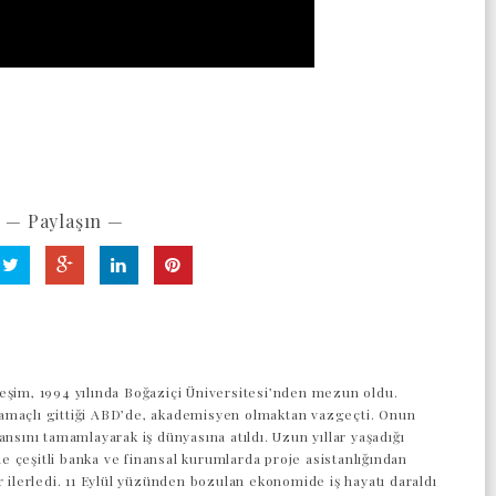
— Paylaşın —
eşim, 1994 yılında Boğaziçi Üniversitesi’nden mezun oldu.
maçlı gittiği ABD’de, akademisyen olmaktan vazgeçti. Onun
ansını tamamlayarak iş dünyasına atıldı. Uzun yıllar yaşadığı
 çeşitli banka ve finansal kurumlarda proje asistanlığından
r ilerledi. 11 Eylül yüzünden bozulan ekonomide iş hayatı daraldı