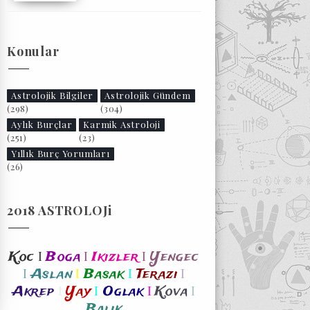
Konular
Astrolojik Bilgiler
Astrolojik Gündem
(298)
(304)
Aylık Burçlar
Karmik Astroloji
(251)
(23)
Yıllık Burç Yorumları
(26)
2018 ASTROLOJi
I
I
I
Koc
Boga
Ikizler
Yengec
I
I
I
I
Aslan
Basak
Terazi
I
I
I
I
Akrep
Yay
Oglak
Kova
Balik