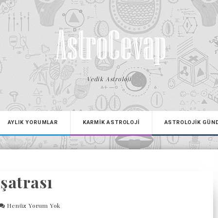
Vedik Astroloji
AYLIK YORUMLAR
KARMİK ASTROLOJİ
ASTROLOJİK GÜN
şatrası
Henüz Yorum Yok