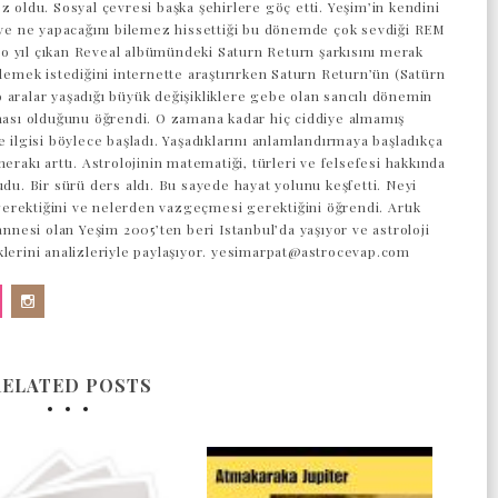
z oldu. Sosyal çevresi başka şehirlere göç etti. Yeşim’in kendini
z ve ne yapacağını bilemez hissettiği bu dönemde çok sevdiği REM
 yıl çıkan Reveal albümündeki Saturn Return şarkısını merak
 demek istediğini internette araştırırken Saturn Return’ün (Satürn
 aralar yaşadığı büyük değişikliklere gebe olan sancılı dönemin
aması olduğunu öğrendi. O zamana kadar hiç ciddiye almamış
e ilgisi böylece başladı. Yaşadıklarını anlamlandırmaya başladıkça
merakı arttı. Astrolojinin matematiği, türleri ve felsefesi hakkında
udu. Bir sürü ders aldı. Bu sayede hayat yolunu keşfetti. Neyi
rektiğini ve nelerden vazgeçmesi gerektiğini öğrendi. Artık
 annesi olan Yeşim 2005’ten beri Istanbul’da yaşıyor ve astroloji
klerini analizleriyle paylaşıyor. yesimarpat@astrocevap.com
RELATED POSTS