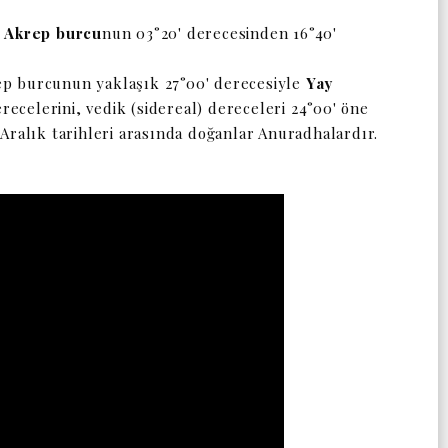
e
A
krep burcu
nun 03°20' derecesinden 16°40'
rep burcunun yaklaşık 27°00' derecesiyle
Y
ay
recelerini, vedik (sidereal) dereceleri 24°00' öne
2 Aralık tarihleri arasında doğanlar Anuradhalardır.