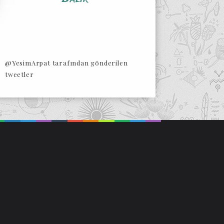
@YesimArpat tarafından gönderilen
tweetler