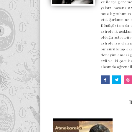
ve ileriyi göreme
yalnız, başarısı
müzik grubunun o
etti. Şarkının ne
Dönüşü) tam da o
astrolojik açıkl
olduğu astrolojiy
astrolojiye olan 
bir sürü kitap ok
deneyimlemesi ge
evli ve iki çocuk
alanında öğrendi