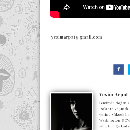
yesimarpat@gmail.com
Yesim Arpat
İzmir’de doğan Y
Doktora yapmak a
yerine yüksek lis
Washington DC’de
yöneticiliğe kada