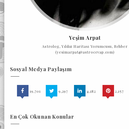
Yeşim Arpat
Astrolog, Yıldız Haritası Yorumcusu, Rehber
(yesimarpat@astrocevap.com)
Sosyal Medya Paylaşım
19,701
9,297
4,182
2,157
En Çok Okunan Konular