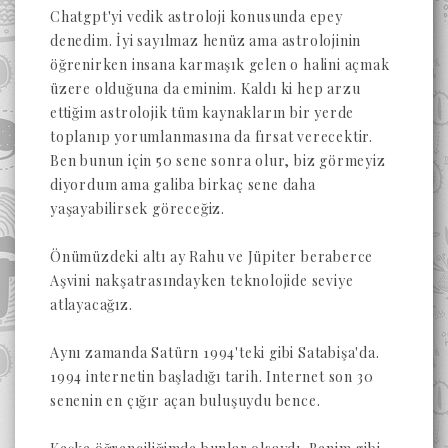
Chatgpt'yi vedik astroloji konusunda epey
denedim. İyi sayılmaz henüz ama astrolojinin
öğrenirken insana karmaşık gelen o halini açmak
üzere olduğuna da eminim. Kaldı ki hep arzu
ettiğim astrolojik tüm kaynakların bir yerde
toplanıp yorumlanmasına da fırsat verecektir.
Ben bunun için 50 sene sonra olur, biz görmeyiz
diyordum ama galiba birkaç sene daha
yaşayabilirsek göreceğiz.
Önümüzdeki altı ay Rahu ve Jüpiter beraberce
Aşvini nakşatrasındayken teknolojide seviye
atlayacağız.
Aynı zamanda Satürn 1994'teki gibi Satabişa'da.
1994 internetin başladığı tarih. Internet son 30
senenin en çığır açan buluşuydu bence.