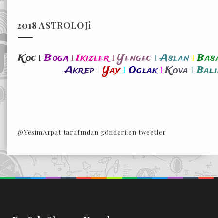
2018 ASTROLOJi
I
I
I
I
I
Koc
Boga
Ikizler
Yengec
Aslan
Bas
I
I
I
I
Akrep
Yay
Oglak
Kova
Bali
@YesimArpat tarafından gönderilen tweetler