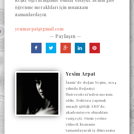
Keşke öğrenciliğimde bunlar olsaydı. Benim gibi
öğrenme meraklıları için muazzam
zamanlardayız.
yesimarpat@gmail.com
— Paylaşın —
Yesim Arpat
İzmir’de doğan Yeşim, 1994
yılında Boğaziçi
Üniversitesi’nden mezun
oldu. Doktora yapmak
amaçlı gittiği ABD’de,
akademisyen olmaktan
vazgeçti. Onun yerine
yüksek lisansını
tamamlayarak iş dünyasına