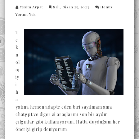
Yesim Arpat
Salı, Nisan 25, 2023
Henüz
Yorum Yok
T
e
k
n
ol
oj
iy
i
h
a
yatına hemen adapte eden biri sayılmam ama
chatgpt ve diğer ai araçlarını son bir aydır
çılgınlar gibi kullanıyorum. Hatta duyduğum her
öneriyi girip deniyorum.