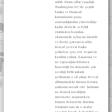
atıldı. Uzun yıllar yaşadığı
Washington DC’de çeşitli
banka ve finansal
kurumlarda proje
asistanlığından yöneticiliğe
kadar ilerledi. 11 Eylül
yüzünden bozulan
ekonomide iş hayatı daraldı
ve ileriyi göremez oldu.
Sosyal çevresi başka
şehirlere göç etti. Yeşim’in
kendini yalnız, başarısız ve
ne yapacağını bilemez
hissettiği bu dönemde çok
sevdiği REM müzik
grubunun o yıl çıkan Reveal
albümündeki Saturn Return
şarkısını merak etti. Şarkının
ne demek istediğini
internette araştırırken
Saturn Return’ün (Satürn
Dönüşü) tam da o aralar
yaşadığı büyük değişikliklere