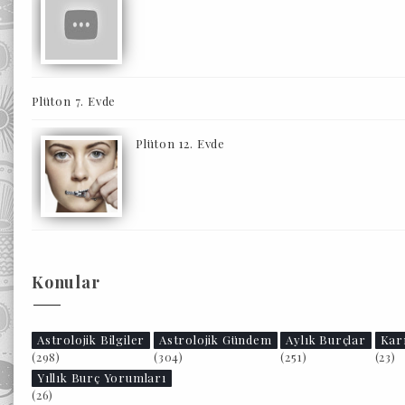
Plüton 7. Evde
Plüton 12. Evde
Konular
Astrolojik Bilgiler
Astrolojik Gündem
Aylık Burçlar
Kar
(298)
(304)
(251)
(23)
Yıllık Burç Yorumları
(26)