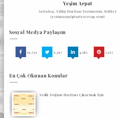
Yeşim Arpat
Astrolog, Yıldız Haritası Yorumcusu, Rehber
(yesimarpat@astrocevap.com)
Sosyal Medya Paylaşım
19,701
9,297
4,182
2,157
En Çok Okunan Konular
Vedik Doğum Haritası Çıkarmak İçin