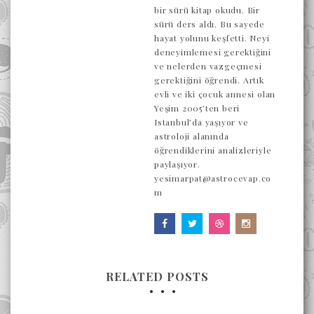
bir sürü kitap okudu. Bir
sürü ders aldı. Bu sayede
hayat yolunu keşfetti. Neyi
deneyimlemesi gerektiğini
ve nelerden vazgeçmesi
gerektiğini öğrendi. Artık
evli ve iki çocuk annesi olan
Yeşim 2005’ten beri
Istanbul’da yaşıyor ve
astroloji alanında
öğrendiklerini analizleriyle
paylaşıyor.
yesimarpat@astrocevap.co
m
RELATED POSTS