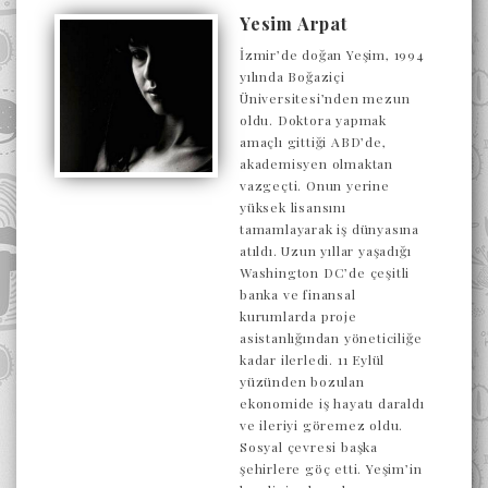
Yesim Arpat
İzmir’de doğan Yeşim, 1994
yılında Boğaziçi
Üniversitesi’nden mezun
oldu. Doktora yapmak
amaçlı gittiği ABD’de,
akademisyen olmaktan
vazgeçti. Onun yerine
yüksek lisansını
tamamlayarak iş dünyasına
atıldı. Uzun yıllar yaşadığı
Washington DC’de çeşitli
banka ve finansal
kurumlarda proje
asistanlığından yöneticiliğe
kadar ilerledi. 11 Eylül
yüzünden bozulan
ekonomide iş hayatı daraldı
ve ileriyi göremez oldu.
Sosyal çevresi başka
şehirlere göç etti. Yeşim’in