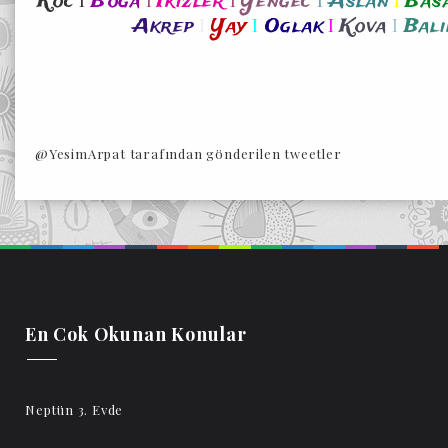
Koc
Boga
Ikizler
Yengec
Aslan
Bas
I
I
I
I
Akrep
Yay
Oglak
Kova
Bali
@YesimArpat tarafından gönderilen tweetler
En Cok Okunan Konular
Neptün 3. Evde