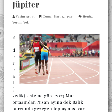
Jüpiter
Yesim Arpat
Cuma, Mart 17, 2023
Henüz
Yorum Yok
S
i
d
e
r
e
a
l 
(
vedik) sisteme göre 2023 Mart 
ortasından Nisan ayına dek Balık 
burcunda gezegen toplaşması var. 
