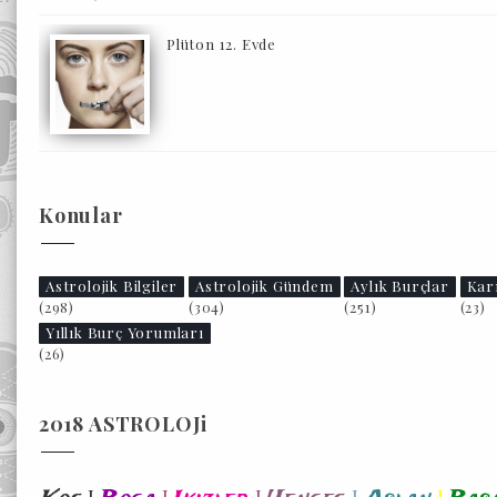
Plüton 12. Evde
Konular
Astrolojik Bilgiler
Astrolojik Gündem
Aylık Burçlar
Kar
(298)
(304)
(251)
(23)
Yıllık Burç Yorumları
(26)
2018 ASTROLOJi
I
I
I
I
I