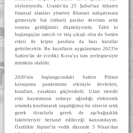
söyleniyordu. Uranüs'ün 25 Şubat'tan itibaren
finansal alanları yöneten Bharani nakşatrasına
girmesiyle fiat (itibari) paralar devrinin artık
sonuna geldiğimizi düşünüyorum. Tabii ki
başlangıçlar sancılı ve iniş çıkışlı olsa da Satürn
etkisi ile kripto paralara da bazı kurallar
getirilecektir. Bu kuralların uygulanması 2023'te
Satürn'ün de (vedik) Kova'ya tam yerleşmesiyle
mümkün olabilir.
2020'nin başlangıcındaki Satürn Plüton
kavuşumu pandeminin etkisiyle devletleri,
kuralları, yasakları güçlendirdi. Uzun süredir
eski hayatımızın sekteye uğradığı elektronik
ortamda kısıtlanarak yaşadığımız bu sürecin artık
gerek itirazlarla gerek de aşı/bağışıklık
faktörleriyle bertaraf edileceği kanısındayım.
Özellikle Jüpiter'in vedik düzende 5 Nisan'dan