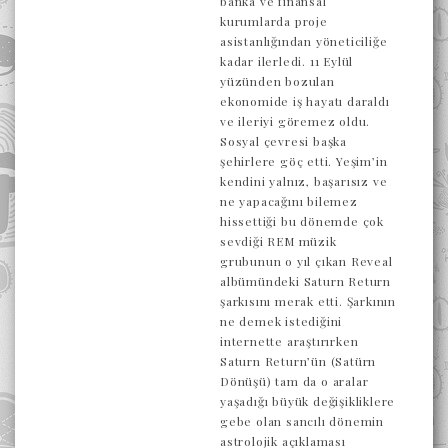
banka ve finansal
kurumlarda proje
asistanlığından yöneticiliğe
kadar ilerledi. 11 Eylül
yüzünden bozulan
ekonomide iş hayatı daraldı
ve ileriyi göremez oldu.
Sosyal çevresi başka
şehirlere göç etti. Yeşim’in
kendini yalnız, başarısız ve
ne yapacağını bilemez
hissettiği bu dönemde çok
sevdiği REM müzik
grubunun o yıl çıkan Reveal
albümündeki Saturn Return
şarkısını merak etti. Şarkının
ne demek istediğini
internette araştırırken
Saturn Return’ün (Satürn
Dönüşü) tam da o aralar
yaşadığı büyük değişikliklere
gebe olan sancılı dönemin
astrolojik açıklaması