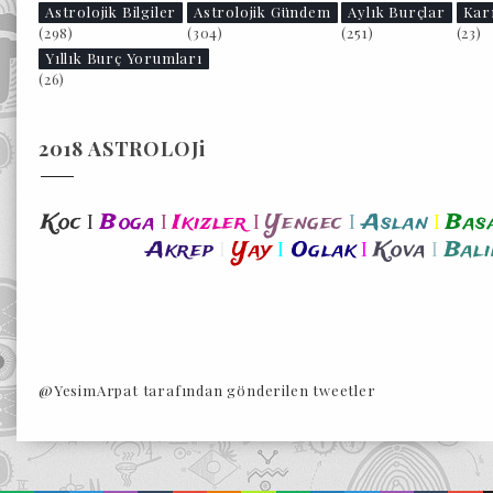
Astrolojik Bilgiler
Astrolojik Gündem
Aylık Burçlar
Kar
(298)
(304)
(251)
(23)
Yıllık Burç Yorumları
(26)
2018 ASTROLOJi
I
I
I
I
I
Koc
Boga
Ikizler
Yengec
Aslan
Bas
I
I
I
I
Akrep
Yay
Oglak
Kova
Bali
@YesimArpat tarafından gönderilen tweetler