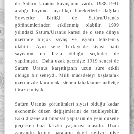
da Satürn Uranüs kavuşumu vardı. 1988-1991
aralığı boyunca ayrılıkçı hareketlerle dağılan
Sovyetler Birliği de Satürn/Uranüs
görünümlerinden etkilenmiş olabilir. 1999
yılındaki Satürn/Uranüs karesi de o sene dünya
üzerinde birçok savaş ve isyanı tetiklemiş
olabilir. Aynı sene Türkiye'de siyasi parti
sayısının en fazla olduğu seçimler de
yapılmıştır. Daha uzak geçmişte 1919 senesi de
Satürn Uranüs karşıtlığının uzun süre etkili
olduğu bir seneydi. Milli mücadeleyi başlatarak
üzerimizde kurulmak istenen tahakküme milletçe
itiraz etmiştik.
Satürn Uranüs görünümleri siyasi olduğu kadar
ekonomik düzen değişimlerini de tetikleyebilir.
Eski düzene ait finansal yapıların da yeni düzene
geçerken bazı krizler yaşaması olasıdır. Uzun
zamandır kripto paraların devri geliyor diye