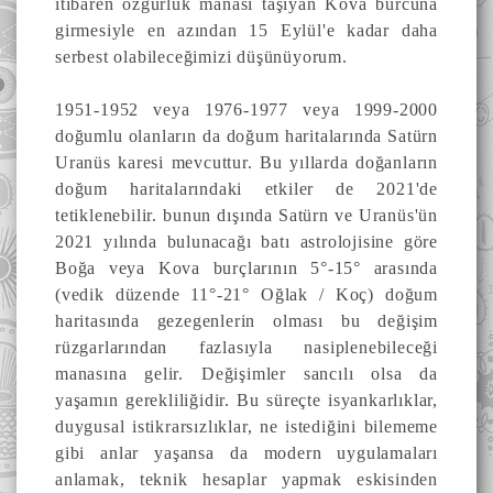
itibaren özgürlük manası taşıyan Kova burcuna
girmesiyle en azından 15 Eylül'e kadar daha
serbest olabileceğimizi düşünüyorum.
1951-1952 veya 1976-1977 veya 1999-2000
doğumlu olanların da doğum haritalarında Satürn
Uranüs karesi mevcuttur. Bu yıllarda doğanların
doğum haritalarındaki etkiler de 2021'de
tetiklenebilir. bunun dışında Satürn ve Uranüs'ün
2021 yılında bulunacağı batı astrolojisine göre
Boğa veya Kova burçlarının 5
°
-15
° arasında
(vedik düzende 11°-21°
Oğlak / Koç) doğum
haritasında gezegenlerin olması bu değişim
rüzgarlarından fazlasıyla nasiplenebileceği
manasına gelir. Değişimler sancılı olsa da
yaşamın gerekliliğidir. Bu süreçte isyankarlıklar,
duygusal istikrarsızlıklar, ne istediğini bilememe
gibi anlar yaşansa da modern uygulamaları
anlamak, teknik hesaplar yapmak eskisinden