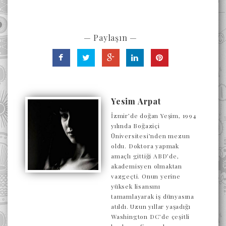
— Paylaşın —
Yesim Arpat
İzmir’de doğan Yeşim, 1994
yılında Boğaziçi
Üniversitesi’nden mezun
oldu. Doktora yapmak
amaçlı gittiği ABD’de,
akademisyen olmaktan
vazgeçti. Onun yerine
yüksek lisansını
tamamlayarak iş dünyasına
atıldı. Uzun yıllar yaşadığı
Washington DC’de çeşitli