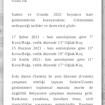
Yorum Yok
Satürn ve Uranüs 2021 boyunca kare
görünümlerini koruyacaklar. Görünümün
netleşeceği tarihler ve dereceleri şöyle:
17 Şubat 2021 - batı astrolojisine göre 7°
Kova/Boğa, vedik düzende 13° Oğlak/Koç
15 Haziran 2021 - batı astrolojisine göre 13°
Kova/Boğa, vedik düzende 19° Oğlak/Koç
24 Aralık 2021- batı astrolojisine göre 11°
Kova/Boğa, vedik düzende 17° Oğlak/Koç
Eski düzen (Satürn) ile yeni düzenin (Uranüs)
çatışması niteliği taşıyan Satürn/Uranüs
görünümleri t
oplumsal manada otorite ile
özgürlük ihtiyacının çatışması manasına gelir.
Baskılara, yasaklara, kurallara itiraz, sivil
itaatsizlikler yaşanması mümkündür. Pandemi