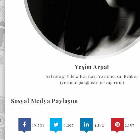
Yeşim Arpat
Astrolog, Yıldız Haritası Yorumcusu, Rehber
(yesimarpat@astrocevap.com)
Sosyal Medya Paylaşım
19,701
9,297
4,182
2,157