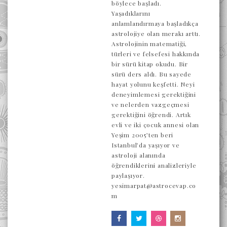
böylece başladı.
Yaşadıklarını
anlamlandırmaya başladıkça
astrolojiye olan merakı arttı.
Astrolojinin matematiği,
türleri ve felsefesi hakkında
bir sürü kitap okudu. Bir
sürü ders aldı. Bu sayede
hayat yolunu keşfetti. Neyi
deneyimlemesi gerektiğini
ve nelerden vazgeçmesi
gerektiğini öğrendi. Artık
evli ve iki çocuk annesi olan
Yeşim 2005’ten beri
Istanbul’da yaşıyor ve
astroloji alanında
öğrendiklerini analizleriyle
paylaşıyor.
yesimarpat@astrocevap.co
m