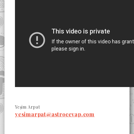
Yeşim Arpat
yesimarpat@astrocevap.com