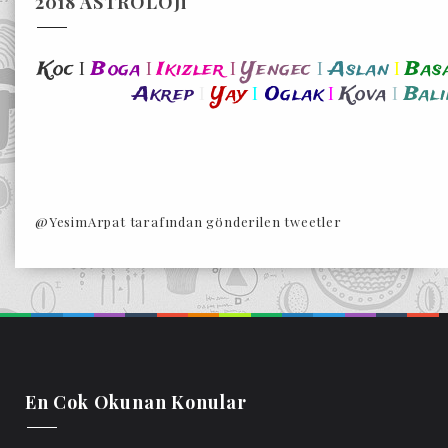
2018 ASTROLOJi
I
I
I
I
I
Koc
Boga
Ikizler
Yengec
Aslan
Bas
I
I
I
I
Akrep
Yay
Oglak
Kova
Bali
@YesimArpat tarafından gönderilen tweetler
En Cok Okunan Konular