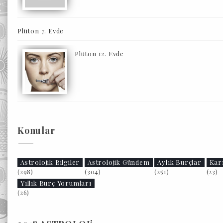
Plüton 7. Evde
Plüton 12. Evde
Konular
Astrolojik Bilgiler
Astrolojik Gündem
Aylık Burçlar
Kar
(298)
(304)
(251)
(23)
Yıllık Burç Yorumları
(26)