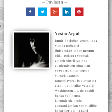
— Paylaşın —
Yesim Arpat
İzmir’de doğan Yeşim, 1994
yılında Boğaziçi
Üniversitesi’nden mezun
oldu. Doktora yapmak
amaçlı gittiği ABD’de,
akademisyen olmaktan
vazgeçti. Onun yerine
yüksek lisansını
tamamlayarak iş dünyasına
atıldı. Uzun yıllar yaşadığı
Washington DC’de çeşitli
banka ve finansal
kurumlarda proje
asistanlığından yöneticiliğe
kadar ilerledi. 11 Eylül