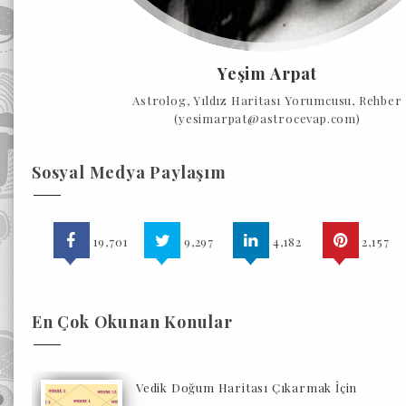
Yeşim Arpat
Astrolog, Yıldız Haritası Yorumcusu, Rehber
(yesimarpat@astrocevap.com)
Sosyal Medya Paylaşım
19,701
9,297
4,182
2,157
En Çok Okunan Konular
Vedik Doğum Haritası Çıkarmak İçin