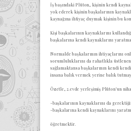
İş başındaki Plüton, kişinin kendi kayn
yok ederek kişinin başkalarının kaynakl
kaynağına ihtiyaç duymak kişinin bu konu
Kişi başkalarının kaynaklarını kullandı
başkalarına kendi kaynaklarını yaratmay
Normalde başkalarının ihtiyaçlarını on
sorumluluklarını da rahatlıkla üstlenen
sağlamaktansa başkalarının kendi kendil
insana balık vermek yerine balık tutmay
Özetle, 2.evde yerleşimiş Plüton'un niha
-başkalarının kaynaklarını da gerektiğ
-başkalarına kendi kaynaklarını yarat
öğretmektir.