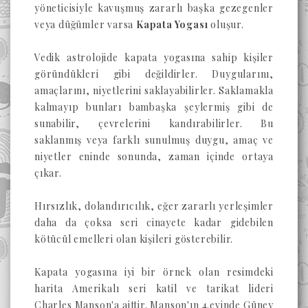
yöneticisiyle kavuşmuş zararlı başka gezegenler
veya düğümler varsa
Kapata Yogası
oluşur.
Vedik astrolojide kapata yogasına sahip kişiler
göründükleri gibi değildirler. Duygularını,
amaçlarını, niyetlerini saklayabilirler. Saklamakla
kalmayıp bunları bambaşka şeylermiş gibi de
sunabilir, çevrelerini kandırabilirler. Bu
saklanmış veya farklı sunulmuş duygu, amaç ve
niyetler eninde sonunda, zaman içinde ortaya
çıkar.
Hırsızlık, dolandırıcılık, eğer zararlı yerleşimler
daha da çoksa seri cinayete kadar gidebilen
kötücül emelleri olan kişileri gösterebilir.
Kapata yogasına iyi bir örnek olan resimdeki
harita Amerikalı seri katil ve tarikat lideri
Charles Manson'a aittir. Manson'ın 4.evinde Güney