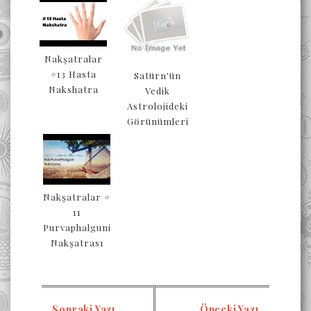
Nakşatralar
#13 Hasta
Satürn'ün
Nakshatra
Vedik
Astrolojideki
Görünümleri
Nakşatralar #
11
Purvaphalguni
Nakşatrası
Sonraki Yazı
Önceki Yazı