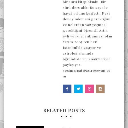
bir sürü kitap okudu. Bir
sürü ders aldı. Bu sayede
hayat yolunu keşfetti. Neyi
deneyimlemesi gerektiğini
ve nelerden vazgeçmesi
gerektiğini öğrendi. Artık
evli ve iki çocuk annesi olan
Yeşim 2005’ten beri
Istanbul’da yaşıyor ve
astroloji alanında
öğrendiklerini analizleriyle
paylaşıyor.
yesimarpat@astrocevap.co
m
RELATED POSTS