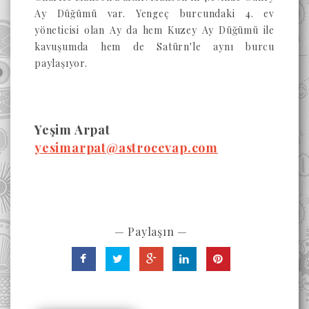
Ay Düğümü var. Yengeç burcundaki 4. ev
yöneticisi olan Ay da hem Kuzey Ay Düğümü ile
kavuşumda hem de Satürn'le aynı burcu
paylaşıyor.
Yeşim Arpat
yesimarpat@astrocevap.com
— Paylaşın —