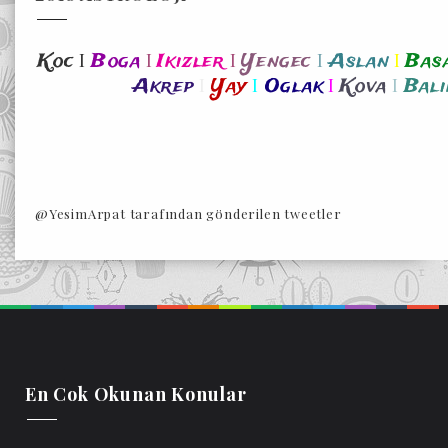
I
I
I
I
I
Koc
Boga
Ikizler
Yengec
Aslan
Bas
I
I
I
I
Akrep
Yay
Oglak
Kova
Bali
@YesimArpat tarafından gönderilen tweetler
En Cok Okunan Konular