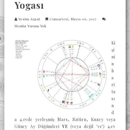
Yogası
Yesim Arpat
Cumartesi, Mayıs 06, 2017
Henüz Yorum Yok
Ki
şi
ni
n
h
a
ri
ta
sı
n
d
a 4.evde yerleşmiş Mars, Satürn, Kuzey veya
Güney Ay Düğümleri
VE
(veya değil 've') 4.ev