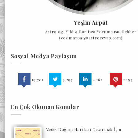
Yeşim Arpat
Astrolog, Yıldız Haritası Yorumcusu, Rehber
(yesimarpat@astrocevap.com)
Sosyal Medya Paylaşım
19,701
9,297
4,182
2,157
En Çok Okunan Konular
Vedik Doğum Haritası Çıkarmak İçin