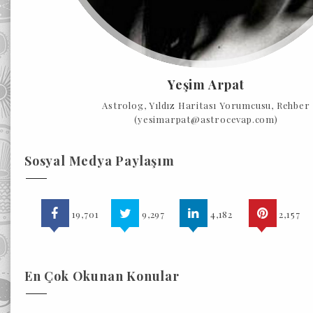
Yeşim Arpat
Astrolog, Yıldız Haritası Yorumcusu, Rehber
(yesimarpat@astrocevap.com)
Sosyal Medya Paylaşım
19,701
9,297
4,182
2,157
En Çok Okunan Konular