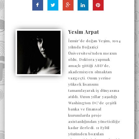
Yesim Arpat
İzmir’de doğan Yeşim, 1994
yılında Boğaziçi
Üniversitesi’nden mezun
oldu. Doktora yapmak
amaçlı gittiği ABD’de,
akademisyen olmaktan
vazgeçti. Onun yerine
yüksek lisansını
tamamlayarak iş dünyasına
atıldı. Uzun yıllar yaşadığı
Washington DC’de çeşitli
banka ve finansal
kurumlarda proje
asistanlığından yöneticiliğe
kadar ilerledi. 11 Eylül
yüzünden bozulan