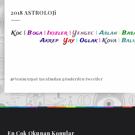
2018 ASTROLOJi
I
I
I
I
I
Koc
Boga
Ikizler
Yengec
Aslan
Bas
I
I
I
I
Akrep
Yay
Oglak
Kova
Bali
@YesimArpat tarafından gönderilen tweetler
En Cok Okunan Konular