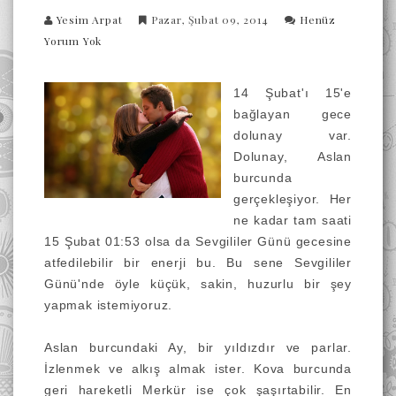
Yesim Arpat
Pazar, Şubat 09, 2014
Henüz
Yorum Yok
14 Şubat'ı 15'e
bağlayan gece
dolunay var.
Dolunay, Aslan
burcunda
gerçekleşiyor. Her
ne kadar tam saati
15 Şubat 01:53 olsa da Sevgililer Günü gecesine
atfedilebilir bir enerji bu. Bu sene Sevgililer
Günü'nde öyle küçük, sakin, huzurlu bir şey
yapmak istemiyoruz.
Aslan burcundaki Ay, bir yıldızdır ve parlar.
İzlenmek ve alkış almak ister. Kova burcunda
geri hareketli Merkür ise çok şaşırtabilir. En