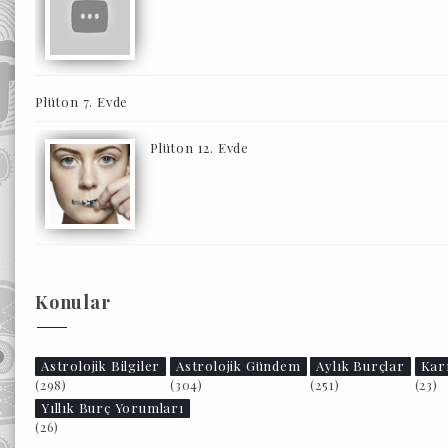
Plüton 7. Evde
Plüton 12. Evde
Konular
Astrolojik Bilgiler
Astrolojik Gündem
Aylık Burçlar
Kar
(298)
(304)
(251)
(23)
Yıllık Burç Yorumları
(26)