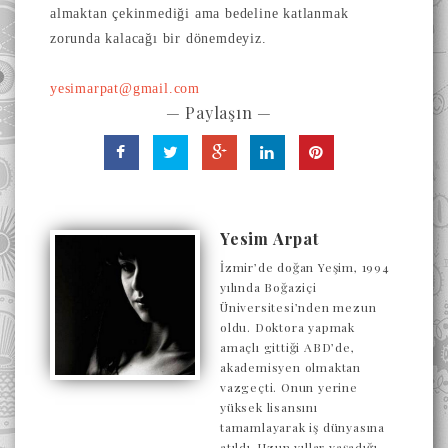
almaktan çekinmediği ama bedeline katlanmak
zorunda kalacağı bir dönemdeyiz.
yesimarpat@gmail.com
— Paylaşın —
Yesim Arpat
İzmir’de doğan Yeşim, 1994
yılında Boğaziçi
Üniversitesi’nden mezun
oldu. Doktora yapmak
amaçlı gittiği ABD’de,
akademisyen olmaktan
vazgeçti. Onun yerine
yüksek lisansını
tamamlayarak iş dünyasına
atıldı. Uzun yıllar yaşadığı