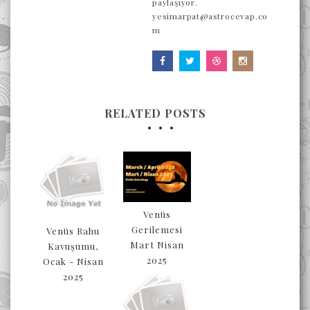
paylaşıyor.
yesimarpat@astrocevap.co
m
RELATED POSTS
Venüs
Gerilemesi
Venüs Rahu
Mart Nisan
Kavuşumu,
2025
Ocak - Nisan
2025