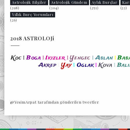
Astrolojik Bilgiler
Astrolojik Gündem
Aylık Burçlar
Kar
(298)
(304)
(251)
(23)
Yıllık Burç Yorumları
(26)
2018 ASTROLOJi
I
I
I
I
I
Koc
Boga
Ikizler
Yengec
Aslan
Bas
I
I
I
I
Akrep
Yay
Oglak
Kova
Bali
@YesimArpat tarafından gönderilen tweetler