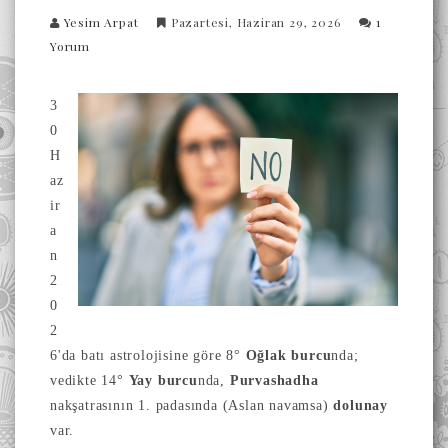
Yesim Arpat
Pazartesi, Haziran 29, 2026
1
Yorum
3
0
H
az
ir
a
n
2
0
2
6'da batı astrolojisine göre 8°
Oğlak burcu
nda;
vedikte 14°
Yay burcu
nda,
Purvashadha
nakşatrasının 1. padasında (Aslan navamsa)
dolunay
var.