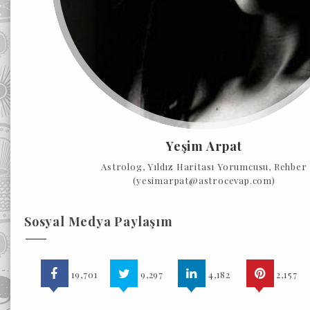
Yeşim Arpat
Astrolog, Yıldız Haritası Yorumcusu, Rehber
(yesimarpat@astrocevap.com)
Sosyal Medya Paylaşım
19,701
9,297
4,182
2,157