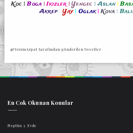
I
I
I
I
I
Koc
Boga
Ikizler
Yengec
Aslan
Bas
I
I
I
I
Akrep
Yay
Oglak
Kova
Bali
@YesimArpat tarafından gönderilen tweetler
En Cok Okunan Konular
Neptün 3. Evde