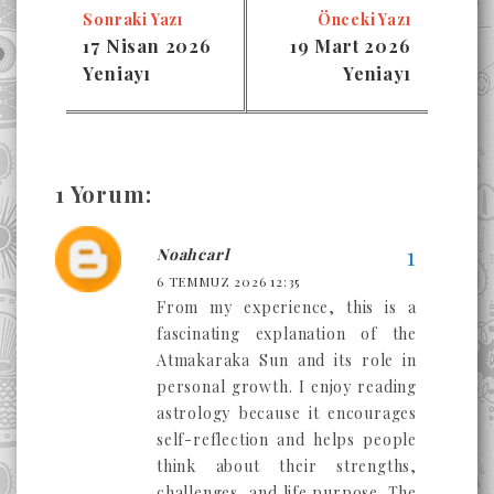
Sonraki Yazı
Önceki Yazı
17 Nisan 2026
19 Mart 2026
Yeniayı
Yeniayı
1 Yorum:
Noahcarl
6 TEMMUZ 2026 12:35
From my experience, this is a
fascinating explanation of the
Atmakaraka Sun and its role in
personal growth. I enjoy reading
astrology because it encourages
self-reflection and helps people
think about their strengths,
challenges, and life purpose. The