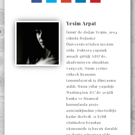
Yesim Arpat
İzmir’de doğan Yeşim, 1994
yılında Boğaziçi
Üniversitesi’nden mezun
oldu. Doktora yapmak
amaçlı gittiği ABD’de,
akademisyen olmaktan
vazgeçti. Onun yerine
yüksek lisansını
tamamlayarak iş dünyasına
atıldı. Uzun yıllar yaşadığı
Washington DC’de çeşitli
banka ve finansal
kurumlarda proje
asistanlığından yöneticiliğe
kadar ilerledi. 11 Eylül
yüzünden bozulan
ekonomide iş hayatı daraldı
ve ileriyi göremez oldu.