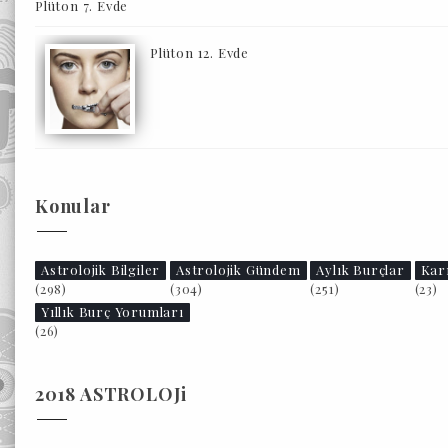
Plüton 7. Evde
Plüton 12. Evde
Konular
Astrolojik Bilgiler
Astrolojik Gündem
Aylık Burçlar
Kar
(298)
(304)
(251)
(23)
Yıllık Burç Yorumları
(26)
2018 ASTROLOJi