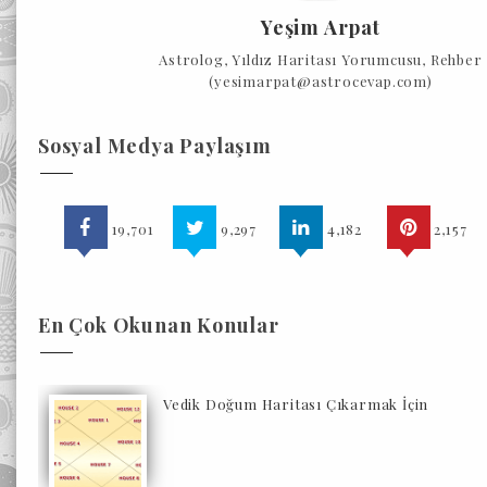
Yeşim Arpat
Astrolog, Yıldız Haritası Yorumcusu, Rehber
(yesimarpat@astrocevap.com)
Sosyal Medya Paylaşım
19,701
9,297
4,182
2,157
En Çok Okunan Konular
Vedik Doğum Haritası Çıkarmak İçin