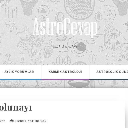
Vedik Astroloji
AYLIK YORUMLAR
KARMİK ASTROLOJİ
ASTROLOJİK GÜN
olunayı
2022
Henüz Yorum Yok