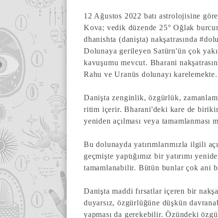
12 Ağustos 2022 batı astrolojisine gör
Kova; vedik düzende 25° Oğlak burcu
dhanishta (danişta) nakşatrasında #dol
Dolunaya gerileyen Satürn'ün çok yakı
kavuşumu mevcut. Bharani n
akşatrası
Rahu ve Uranüs dolunayı karelemekte.
Danişta zenginlik, özgürlük, zamanlam
ritim içerir. Bharani'deki kare de birik
yeniden açılması veya tamamlanması ma
Bu dolunayda yatırımlarımızla ilgili açık
geçmişte yaptığımız bir yatırımı yenide
tamamlanabilir. Bütün bunlar çok ani b
Danişta maddi fırsatlar içeren bir nakşat
duyarsız, özgürlüğüne düşkün davranabi
yapması da gerekebilir. Özündeki özgürl