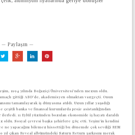
da geriye dönüşler
 çelik, alüminyum fiyatların
— Paylaşın —
eşim, 1994 yılında Boğaziçi Üniversitesi’nden mezun oldu.
maçlı gittiği ABD’de, akademisyen olmaktan vazgeçti. Onun
ansını tamamlayarak iş dünyasına atıldı. Uzun yıllar yaşadığı
 çeşitli banka ve finansal kurumlarda proje asistanlığından
r ilerledi. 11 Eylül yüzünden bozulan ekonomide iş hayatı daraldı
z oldu. Sosyal çevresi başka şehirlere göç etti. Yeşim’in kendini
z ve ne yapacağını bilemez hissettiği bu dönemde çok sevdiği REM
 yıl çıkan Reveal albümündeki Saturn Return şarkısını merak