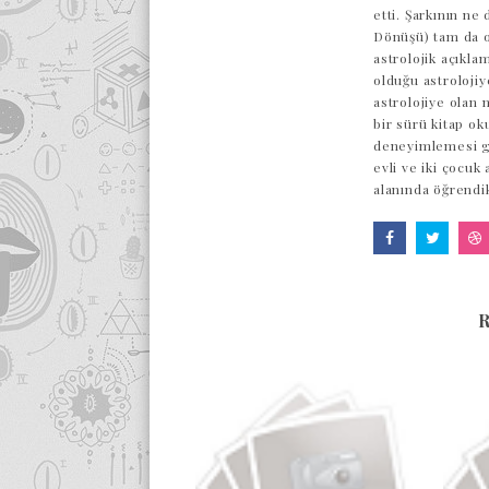
etti. Şarkının ne
Dönüşü) tam da o
astrolojik açıkl
olduğu astrolojiy
astrolojiye olan 
bir sürü kitap ok
deneyimlemesi ge
evli ve iki çocuk
alanında öğrendi