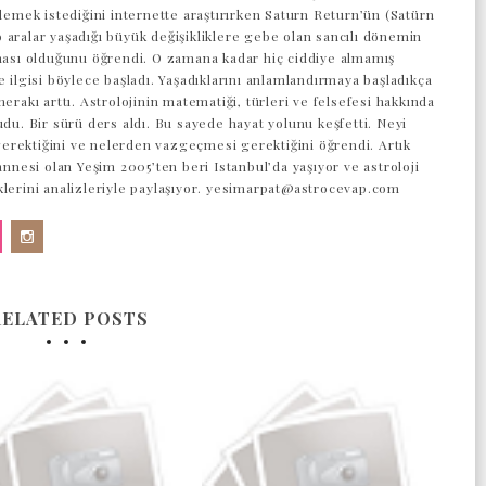
 demek istediğini internette araştırırken Saturn Return’ün (Satürn
 aralar yaşadığı büyük değişikliklere gebe olan sancılı dönemin
aması olduğunu öğrendi. O zamana kadar hiç ciddiye almamış
e ilgisi böylece başladı. Yaşadıklarını anlamlandırmaya başladıkça
merakı arttı. Astrolojinin matematiği, türleri ve felsefesi hakkında
udu. Bir sürü ders aldı. Bu sayede hayat yolunu keşfetti. Neyi
rektiğini ve nelerden vazgeçmesi gerektiğini öğrendi. Artık
 annesi olan Yeşim 2005’ten beri Istanbul’da yaşıyor ve astroloji
klerini analizleriyle paylaşıyor. yesimarpat@astrocevap.com
RELATED POSTS