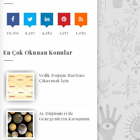
19,701
9,297
4,182
2,157
1,052
En Çok Okunan Konular
Vedik Doğum Haritası
Çıkarmak İçin
Ay Düğümleri ile
Gezegenlerin Kavuşumu