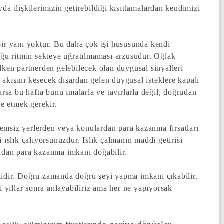
da ilişkilerimizin getirebildiği kısıtlamalardan kendimizi
bir yanı yoktur. Bu daha çok işi hususunda kendi
duğu ritmin sekteye uğratılmaması arzusudur. Oğlak
lken partnerden gelebilecek olan duygusal sinyalleri
akışını kesecek dışardan gelen duygusal isteklere kapalı
varsa bu hafta bunu imalarla ve tavırlarla değil, doğrudan
de etmek gerekir.
emsiz yerlerden veya konulardan para kazanma fırsatları
 ıslık çalıyorsunuzdur. Islık çalmanın maddi getirisi
undan para kazanma imkanı doğabilir.
lidir. Doğru zamanda doğru şeyi yapma imkanı çıkabilir.
yıllar sonra anlayabiliriz ama her ne yapıyorsak