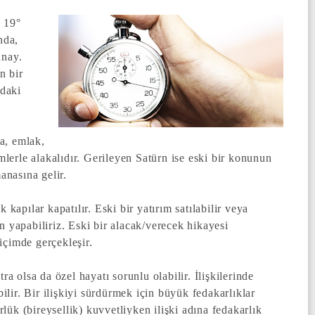
e 19°
nda,
unay.
n bir
ndaki
a, emlak,
imlerle alakalıdır. Gerileyen Satürn ise eski bir konunun
nasına gelir.
 kapılar kapatılır. Eski bir yatırım satılabilir veya
n yapabiliriz. Eski bir alacak/verecek hikayesi
içimde gerçekleşir.
ra olsa da özel hayatı sorunlu olabilir. İlişkilerinde
lir. Bir ilişkiyi sürdürmek için büyük fedakarlıklar
ük (bireysellik) kuvvetliyken ilişki adına fedakarlık