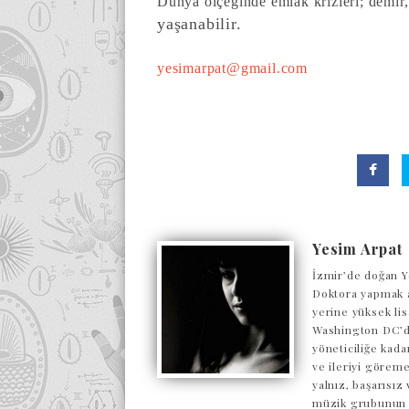
Dünya ölçeğinde emlak krizleri; demir,
yaşanabilir.
yesimarpat@gmail.com
Yesim Arpat
İzmir’de doğan Y
Doktora yapmak a
yerine yüksek lis
Washington DC’de
yöneticiliğe kada
ve ileriyi göreme
yalnız, başarısı
müzik grubunun o