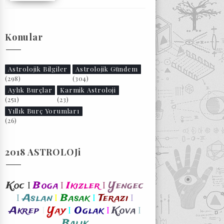
Konular
Astrolojik Bilgiler
Astrolojik Gündem
(298)
(304)
Aylık Burçlar
Karmik Astroloji
(251)
(23)
Yıllık Burç Yorumları
(26)
2018 ASTROLOJi
I
I
I
Koc
Boga
Ikizler
Yengec
I
I
I
I
Aslan
Basak
Terazi
I
I
I
I
Akrep
Yay
Oglak
Kova
Balik