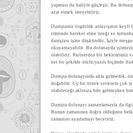
yapması da haliyle güçleşir. Bu dolunay
azat etmek isteyebiliriz.
Daniştanın özgürlük anlayışının keyfi 
ritminde hareket etme isteği ve tuttur
daniştası işine düşkündür. İşiyle meşgu
okuyamayabilir. Bu dolunayda işimizin 
olabiliriz. Partnerden bir beklentimiz 
net bir şekilde sözlü/yazılı biçimde ifa
Danişta dolunayında akla gelmedik, ön
doğabilir. Uç bir örnek verirsem çok iyi
olabileceği aklınıza bile gelmezken b
Danişta dolunayı zamanlamayla da ilgi
Bunun zamanının doğru olduğunu belki 
zamanını ayarlamayı beceririz.