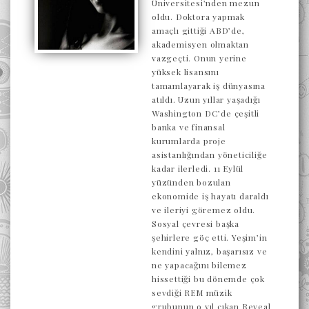
Üniversitesi’nden mezun
oldu. Doktora yapmak
amaçlı gittiği ABD’de,
akademisyen olmaktan
vazgeçti. Onun yerine
yüksek lisansını
tamamlayarak iş dünyasına
atıldı. Uzun yıllar yaşadığı
Washington DC’de çeşitli
banka ve finansal
kurumlarda proje
asistanlığından yöneticiliğe
kadar ilerledi. 11 Eylül
yüzünden bozulan
ekonomide iş hayatı daraldı
ve ileriyi göremez oldu.
Sosyal çevresi başka
şehirlere göç etti. Yeşim’in
kendini yalnız, başarısız ve
ne yapacağını bilemez
hissettiği bu dönemde çok
sevdiği REM müzik
grubunun o yıl çıkan Reveal