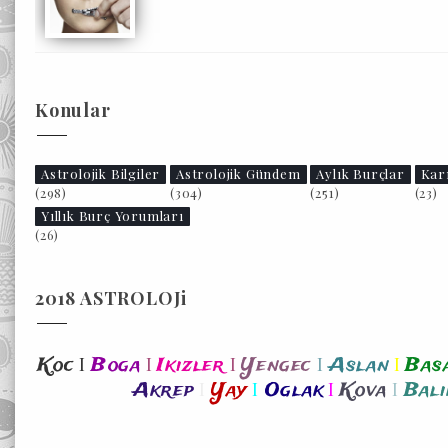
Konular
Astrolojik Bilgiler
Astrolojik Gündem
Aylık Burçlar
Kar
(298)
(304)
(251)
(23)
Yıllık Burç Yorumları
(26)
2018 ASTROLOJi
I
I
I
I
I
Koc
Boga
Ikizler
Yengec
Aslan
Bas
I
I
I
I
Akrep
Yay
Oglak
Kova
Bali