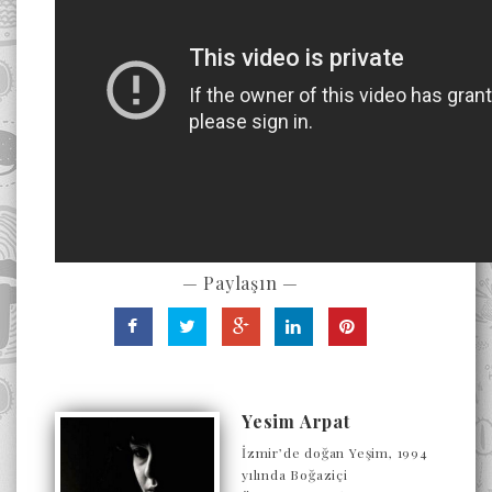
— Paylaşın —
Yesim Arpat
İzmir’de doğan Yeşim, 1994
yılında Boğaziçi