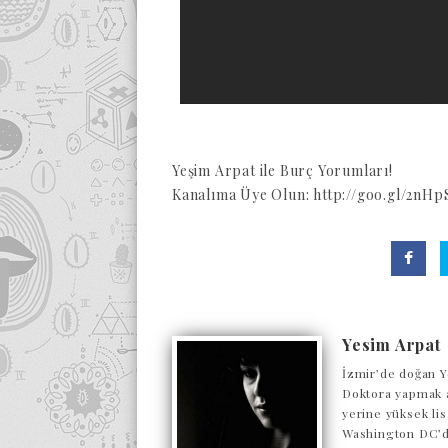
Yeşim Arpat ile Burç Yorumları!
Kanalıma Üye Olun: http://goo.gl/2nHp
Yesim Arpat
İzmir’de doğan Y
Doktora yapmak a
yerine yüksek lis
Washington DC’de