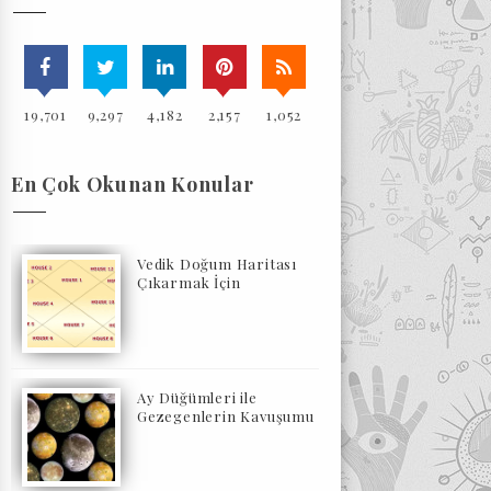
19,701
9,297
4,182
2,157
1,052
En Çok Okunan Konular
Vedik Doğum Haritası
Çıkarmak İçin
Ay Düğümleri ile
Gezegenlerin Kavuşumu