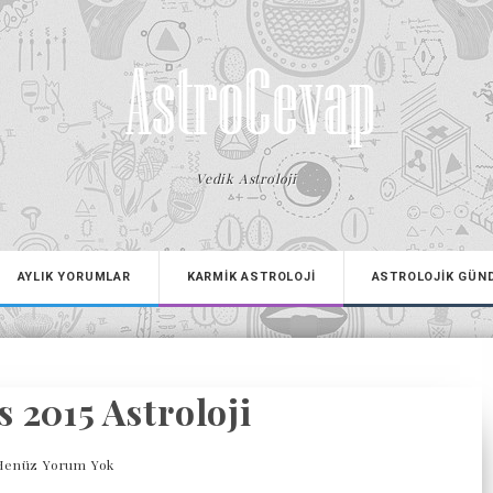
Vedik Astroloji
AYLIK YORUMLAR
KARMİK ASTROLOJİ
ASTROLOJİK GÜN
 2015 Astroloji
Henüz Yorum Yok