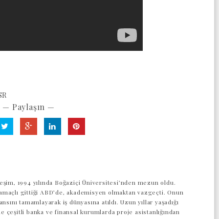
SR
— Paylaşın —
eşim, 1994 yılında Boğaziçi Üniversitesi’nden mezun oldu.
maçlı gittiği ABD’de, akademisyen olmaktan vazgeçti. Onun
ansını tamamlayarak iş dünyasına atıldı. Uzun yıllar yaşadığı
 çeşitli banka ve finansal kurumlarda proje asistanlığından