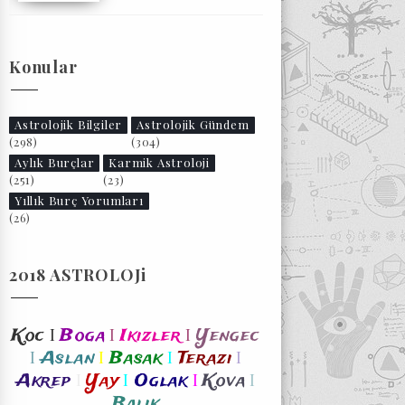
Konular
Astrolojik Bilgiler
Astrolojik Gündem
(298)
(304)
Aylık Burçlar
Karmik Astroloji
(251)
(23)
Yıllık Burç Yorumları
(26)
2018 ASTROLOJi
I
I
I
Koc
Boga
Ikizler
Yengec
I
I
I
I
Aslan
Basak
Terazi
I
I
I
I
Akrep
Yay
Oglak
Kova
Balik