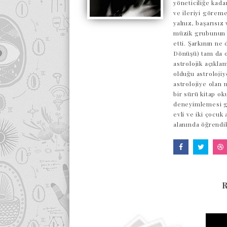
yöneticiliğe kada
ve ileriyi göreme
yalnız, başarısı
müzik grubunun o
etti. Şarkının ne
Dönüşü) tam da o
astrolojik açıkl
olduğu astrolojiy
astrolojiye olan 
bir sürü kitap ok
deneyimlemesi ge
evli ve iki çocuk
alanında öğrendi