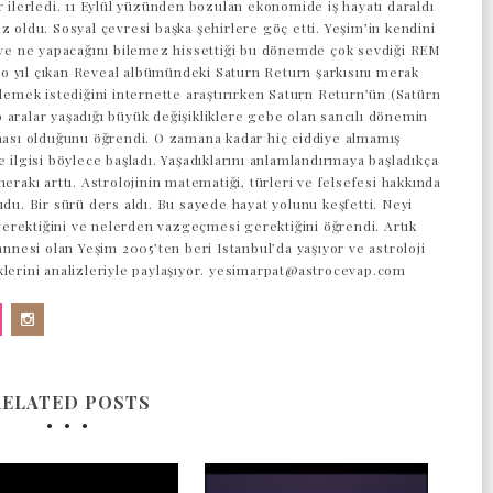
r ilerledi. 11 Eylül yüzünden bozulan ekonomide iş hayatı daraldı
z oldu. Sosyal çevresi başka şehirlere göç etti. Yeşim’in kendini
z ve ne yapacağını bilemez hissettiği bu dönemde çok sevdiği REM
 yıl çıkan Reveal albümündeki Saturn Return şarkısını merak
 demek istediğini internette araştırırken Saturn Return’ün (Satürn
 aralar yaşadığı büyük değişikliklere gebe olan sancılı dönemin
aması olduğunu öğrendi. O zamana kadar hiç ciddiye almamış
e ilgisi böylece başladı. Yaşadıklarını anlamlandırmaya başladıkça
merakı arttı. Astrolojinin matematiği, türleri ve felsefesi hakkında
udu. Bir sürü ders aldı. Bu sayede hayat yolunu keşfetti. Neyi
rektiğini ve nelerden vazgeçmesi gerektiğini öğrendi. Artık
 annesi olan Yeşim 2005’ten beri Istanbul’da yaşıyor ve astroloji
klerini analizleriyle paylaşıyor. yesimarpat@astrocevap.com
RELATED POSTS