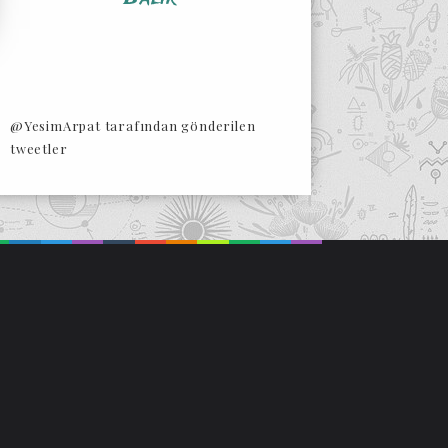
@YesimArpat tarafından gönderilen
tweetler