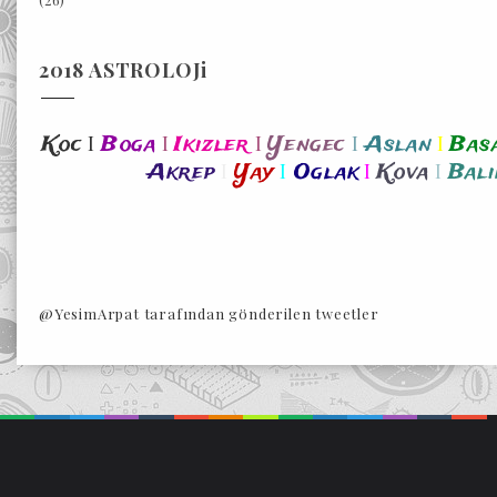
2018 ASTROLOJi
I
I
I
I
I
Koc
Boga
Ikizler
Yengec
Aslan
Bas
I
I
I
I
Akrep
Yay
Oglak
Kova
Bali
@YesimArpat tarafından gönderilen tweetler