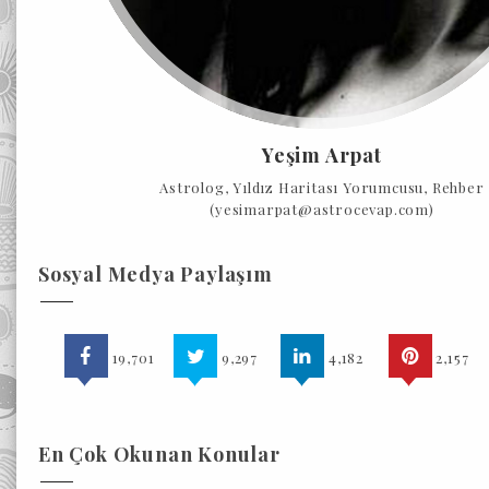
Yeşim Arpat
Astrolog, Yıldız Haritası Yorumcusu, Rehber
(yesimarpat@astrocevap.com)
Sosyal Medya Paylaşım
19,701
9,297
4,182
2,157
En Çok Okunan Konular