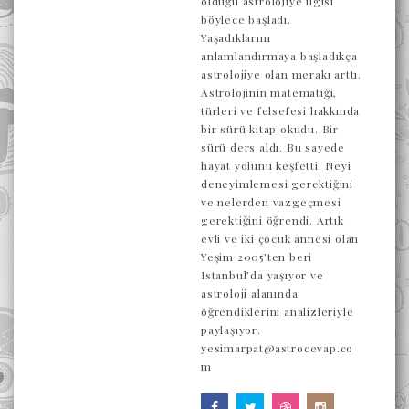
olduğu astrolojiye ilgisi
böylece başladı.
Yaşadıklarını
anlamlandırmaya başladıkça
astrolojiye olan merakı arttı.
Astrolojinin matematiği,
türleri ve felsefesi hakkında
bir sürü kitap okudu. Bir
sürü ders aldı. Bu sayede
hayat yolunu keşfetti. Neyi
deneyimlemesi gerektiğini
ve nelerden vazgeçmesi
gerektiğini öğrendi. Artık
evli ve iki çocuk annesi olan
Yeşim 2005’ten beri
Istanbul’da yaşıyor ve
astroloji alanında
öğrendiklerini analizleriyle
paylaşıyor.
yesimarpat@astrocevap.co
m