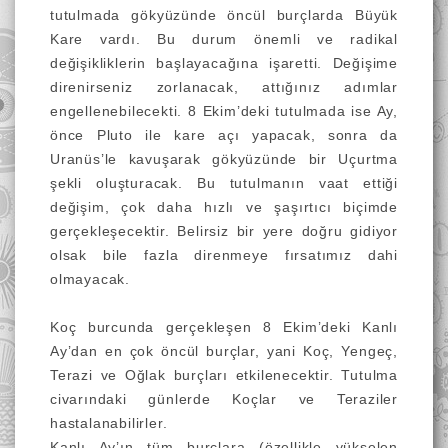
tutulmada gökyüzünde öncül burçlarda Büyük
Kare vardı. Bu durum önemli ve radikal
değişikliklerin başlayacağına işaretti. Değişime
direnirseniz zorlanacak, attığınız adımlar
engellenebilecekti. 8 Ekim’deki tutulmada ise Ay,
önce Pluto ile kare açı yapacak, sonra da
Uranüs’le kavuşarak gökyüzünde bir Uçurtma
şekli oluşturacak. Bu tutulmanın vaat ettiği
değişim, çok daha hızlı ve şaşırtıcı biçimde
gerçekleşecektir. Belirsiz bir yere doğru gidiyor
olsak bile fazla direnmeye fırsatımız dahi
olmayacak.
Koç burcunda gerçekleşen 8 Ekim’deki Kanlı
Ay’dan en çok öncül burçlar, yani Koç, Yengeç,
Terazi ve Oğlak burçları etkilenecektir. Tutulma
civarındaki günlerde Koçlar ve Teraziler
hastalanabilirler.
Kanlı Ay’ın tüm burçlara (özellikle yükselen