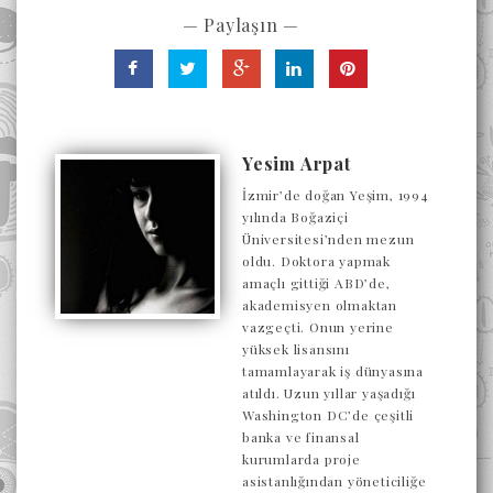
— Paylaşın —
Yesim Arpat
İzmir’de doğan Yeşim, 1994
yılında Boğaziçi
Üniversitesi’nden mezun
oldu. Doktora yapmak
amaçlı gittiği ABD’de,
akademisyen olmaktan
vazgeçti. Onun yerine
yüksek lisansını
tamamlayarak iş dünyasına
atıldı. Uzun yıllar yaşadığı
Washington DC’de çeşitli
banka ve finansal
kurumlarda proje
asistanlığından yöneticiliğe