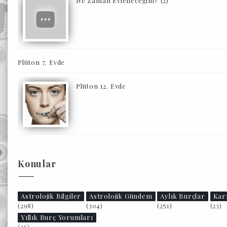
Ne Zaman Evleneceğim? (2)
Plüton 7. Evde
Plüton 12. Evde
Konular
Astrolojik Bilgiler
Astrolojik Gündem
Aylık Burçlar
Kar
(298)
(304)
(251)
(23)
Yıllık Burç Yorumları
(26)