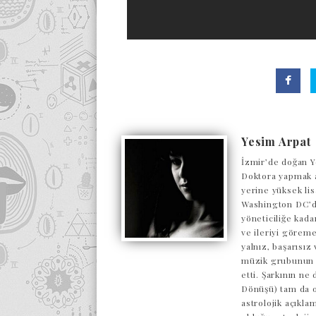
Yesim Arpat
İzmir’de doğan Y
Doktora yapmak a
yerine yüksek lis
Washington DC’de
yöneticiliğe kada
ve ileriyi göreme
yalnız, başarısı
müzik grubunun o
etti. Şarkının ne
Dönüşü) tam da o
astrolojik açıkl