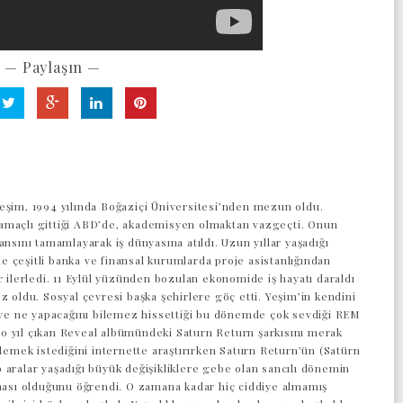
— Paylaşın —
eşim, 1994 yılında Boğaziçi Üniversitesi’nden mezun oldu.
maçlı gittiği ABD’de, akademisyen olmaktan vazgeçti. Onun
ansını tamamlayarak iş dünyasına atıldı. Uzun yıllar yaşadığı
 çeşitli banka ve finansal kurumlarda proje asistanlığından
r ilerledi. 11 Eylül yüzünden bozulan ekonomide iş hayatı daraldı
z oldu. Sosyal çevresi başka şehirlere göç etti. Yeşim’in kendini
z ve ne yapacağını bilemez hissettiği bu dönemde çok sevdiği REM
 yıl çıkan Reveal albümündeki Saturn Return şarkısını merak
 demek istediğini internette araştırırken Saturn Return’ün (Satürn
 aralar yaşadığı büyük değişikliklere gebe olan sancılı dönemin
aması olduğunu öğrendi. O zamana kadar hiç ciddiye almamış