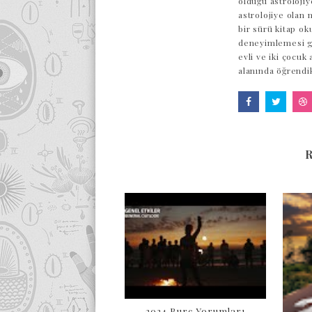
olduğu astrolojiy
astrolojiye olan 
bir sürü kitap ok
deneyimlemesi ge
evli ve iki çocuk
alanında öğrendi
2024 Burç Yorumları