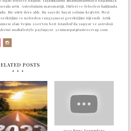
e ilgisi böylece başladı. Yaşadıklarını anlamlandırmaya başladıkça
merakı arttı. Astrolojinin matematiği, türleri ve felsefesi hakkında
udu. Bir sürü ders aldı. Bu sayede hayat yolunu keşfetti. Neyi
rektiğini ve nelerden vazgeçmesi gerektiğini öğrendi. Artık
 annesi olan Yeşim 2005’ten beri Istanbul’da yaşıyor ve astroloji
klerini analizleriyle paylaşıyor. yesimarpat@astrocevap.com
RELATED POSTS
2023 Burç Yorumları