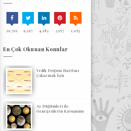
19,701
9,297
4,182
2,157
1,052
En Çok Okunan Konular
Vedik Doğum Haritası
Çıkarmak İçin
Ay Düğümleri ile
Gezegenlerin Kavuşumu