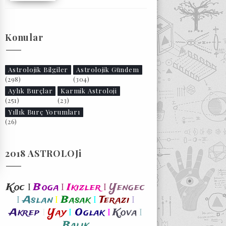
Konular
Astrolojik Bilgiler
Astrolojik Gündem
(298)
(304)
Aylık Burçlar
Karmik Astroloji
(251)
(23)
Yıllık Burç Yorumları
(26)
2018 ASTROLOJi
I
I
I
Koc
Boga
Ikizler
Yengec
I
I
I
I
Aslan
Basak
Terazi
I
I
I
I
Akrep
Yay
Oglak
Kova
Balik