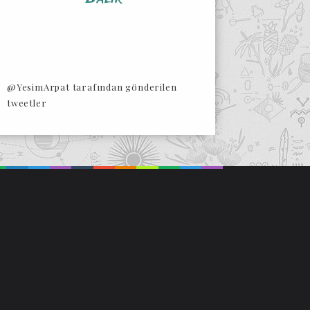
@YesimArpat tarafından gönderilen
tweetler