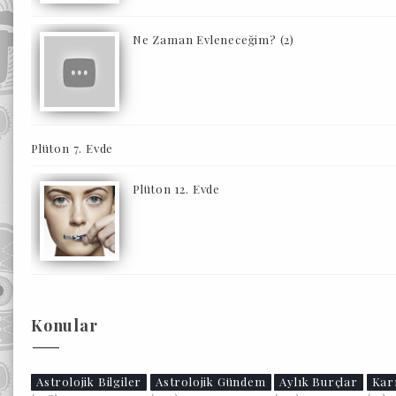
Ne Zaman Evleneceğim? (2)
Plüton 7. Evde
Plüton 12. Evde
Konular
Astrolojik Bilgiler
Astrolojik Gündem
Aylık Burçlar
Kar