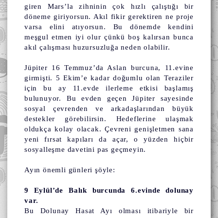
giren Mars’la zihninin çok hızlı çalıştığı bir
döneme giriyorsun. Akıl fikir gerektiren ne proje
varsa elini atıyorsun. Bu dönemde kendini
meşgul etmen iyi olur çünkü boş kalırsan bunca
akıl çalışması huzursuzluğa neden olabilir.
Jüpiter 16 Temmuz’da Aslan burcuna, 11.evine
girmişti. 5 Ekim’e kadar doğumlu olan Teraziler
için bu ay 11.evde ilerleme etkisi başlamış
bulunuyor. Bu evden geçen Jüpiter sayesinde
sosyal çevrenden ve arkadaşlarından büyük
destekler görebilirsin. Hedeflerine ulaşmak
oldukça kolay olacak. Çevreni genişletmen sana
yeni fırsat kapıları da açar, o yüzden hiçbir
sosyalleşme davetini pas geçmeyin.
Ayın önemli günleri şöyle:
9 Eylül’de Balık burcunda 6.evinde dolunay
var.
Bu Dolunay Hasat Ayı olması itibariyle bir