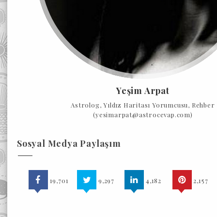
Yeşim Arpat
Astrolog, Yıldız Haritası Yorumcusu, Rehber
(yesimarpat@astrocevap.com)
Sosyal Medya Paylaşım
19,701
9,297
4,182
2,157