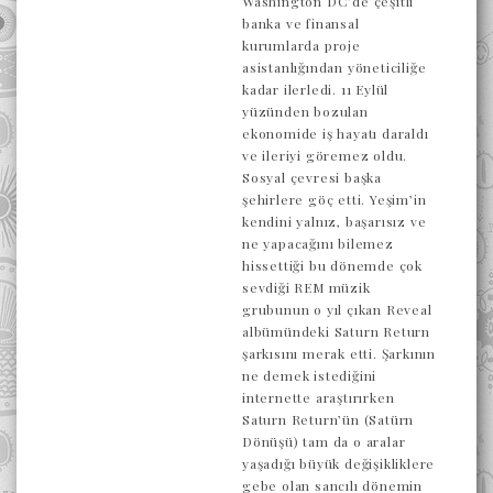
Washington DC’de çeşitli
banka ve finansal
kurumlarda proje
asistanlığından yöneticiliğe
kadar ilerledi. 11 Eylül
yüzünden bozulan
ekonomide iş hayatı daraldı
ve ileriyi göremez oldu.
Sosyal çevresi başka
şehirlere göç etti. Yeşim’in
kendini yalnız, başarısız ve
ne yapacağını bilemez
hissettiği bu dönemde çok
sevdiği REM müzik
grubunun o yıl çıkan Reveal
albümündeki Saturn Return
şarkısını merak etti. Şarkının
ne demek istediğini
internette araştırırken
Saturn Return’ün (Satürn
Dönüşü) tam da o aralar
yaşadığı büyük değişikliklere
gebe olan sancılı dönemin