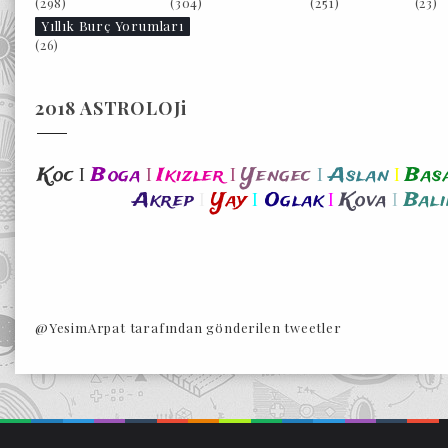
(298)
(304)
(251)
(23)
Yıllık Burç Yorumları
(26)
2018 ASTROLOJi
I
I
I
I
I
Koc
Boga
Ikizler
Yengec
Aslan
Bas
I
I
I
I
Akrep
Yay
Oglak
Kova
Bali
@YesimArpat tarafından gönderilen tweetler