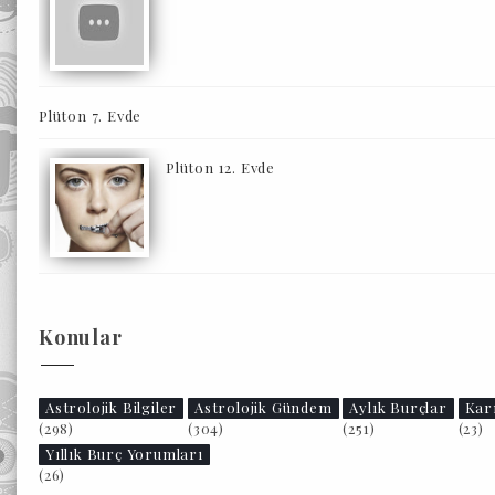
Plüton 7. Evde
Plüton 12. Evde
Konular
Astrolojik Bilgiler
Astrolojik Gündem
Aylık Burçlar
Kar
(298)
(304)
(251)
(23)
Yıllık Burç Yorumları
(26)