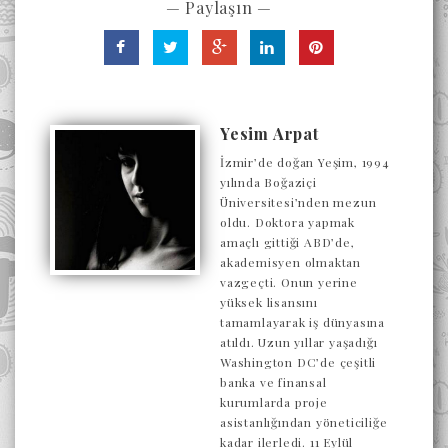
— Paylaşın —
Yesim Arpat
İzmir’de doğan Yeşim, 1994
yılında Boğaziçi
Üniversitesi’nden mezun
oldu. Doktora yapmak
amaçlı gittiği ABD’de,
akademisyen olmaktan
vazgeçti. Onun yerine
yüksek lisansını
tamamlayarak iş dünyasına
atıldı. Uzun yıllar yaşadığı
Washington DC’de çeşitli
banka ve finansal
kurumlarda proje
asistanlığından yöneticiliğe
kadar ilerledi. 11 Eylül