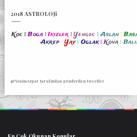
2018 ASTROLOJi
I
I
I
I
I
Koc
Boga
Ikizler
Yengec
Aslan
Bas
I
I
I
I
Akrep
Yay
Oglak
Kova
Bali
@YesimArpat tarafından gönderilen tweetler
En Cok Okunan Konular