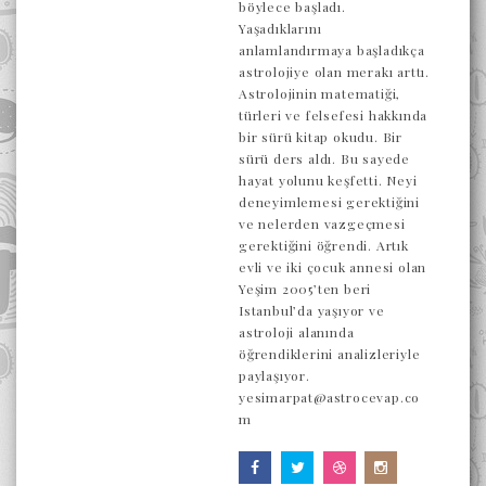
böylece başladı.
Yaşadıklarını
anlamlandırmaya başladıkça
astrolojiye olan merakı arttı.
Astrolojinin matematiği,
türleri ve felsefesi hakkında
bir sürü kitap okudu. Bir
sürü ders aldı. Bu sayede
hayat yolunu keşfetti. Neyi
deneyimlemesi gerektiğini
ve nelerden vazgeçmesi
gerektiğini öğrendi. Artık
evli ve iki çocuk annesi olan
Yeşim 2005’ten beri
Istanbul’da yaşıyor ve
astroloji alanında
öğrendiklerini analizleriyle
paylaşıyor.
yesimarpat@astrocevap.co
m