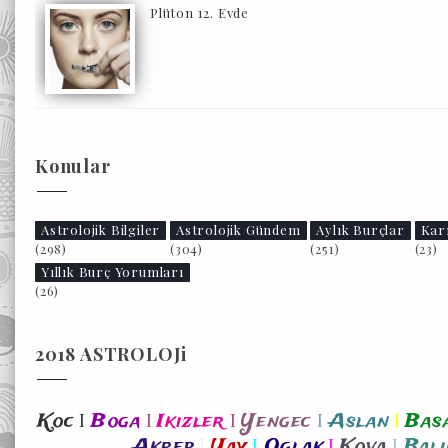
Plüton 12. Evde
Konular
Astrolojik Bilgiler
Astrolojik Gündem
Aylık Burçlar
Kar
(298)
(304)
(251)
(23)
Yıllık Burç Yorumları
(26)
2018 ASTROLOJi
I
I
I
I
I
Koc
Boga
Ikizler
Yengec
Aslan
Bas
I
I
I
I
Akrep
Yay
Oglak
Kova
Bali