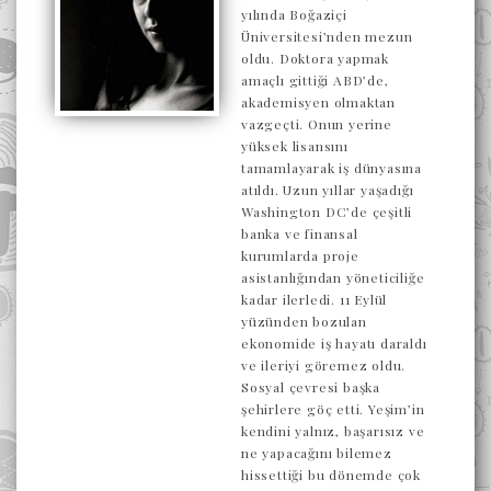
yılında Boğaziçi
Üniversitesi’nden mezun
oldu. Doktora yapmak
amaçlı gittiği ABD’de,
akademisyen olmaktan
vazgeçti. Onun yerine
yüksek lisansını
tamamlayarak iş dünyasına
atıldı. Uzun yıllar yaşadığı
Washington DC’de çeşitli
banka ve finansal
kurumlarda proje
asistanlığından yöneticiliğe
kadar ilerledi. 11 Eylül
yüzünden bozulan
ekonomide iş hayatı daraldı
ve ileriyi göremez oldu.
Sosyal çevresi başka
şehirlere göç etti. Yeşim’in
kendini yalnız, başarısız ve
ne yapacağını bilemez
hissettiği bu dönemde çok