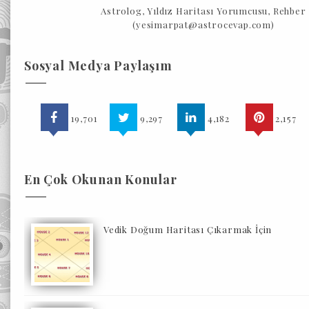
Astrolog, Yıldız Haritası Yorumcusu, Rehber
(yesimarpat@astrocevap.com)
Sosyal Medya Paylaşım
19,701
9,297
4,182
2,157
En Çok Okunan Konular
Vedik Doğum Haritası Çıkarmak İçin